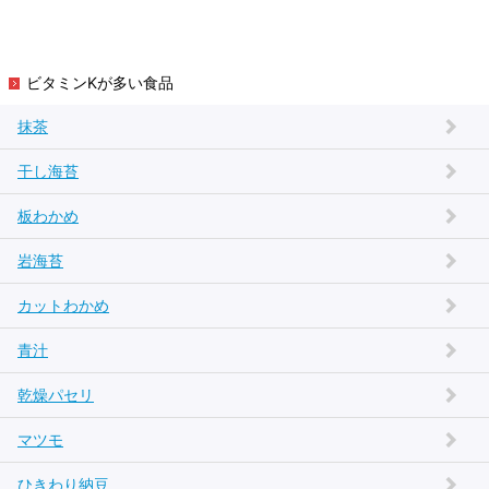
ビタミンKが多い食品
抹茶
干し海苔
板わかめ
岩海苔
カットわかめ
青汁
乾燥パセリ
マツモ
ひきわり納豆