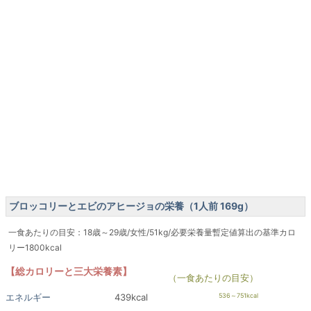
ブロッコリーとエビのアヒージョの栄養（1人前 169g）
一食あたりの目安：18歳～29歳/女性/51kg/必要栄養量暫定値算出の基準カロ
リー1800kcal
【総カロリーと三大栄養素】
（一食あたりの目安）
エネルギー
439kcal