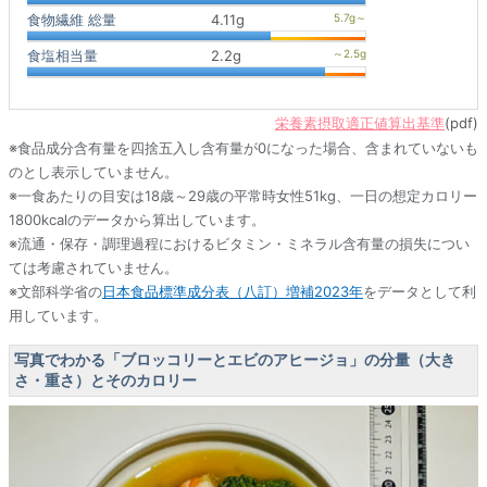
食物繊維 総量
4.11g
食塩相当量
2.2g
栄養素摂取適正値算出基準
(pdf)
※食品成分含有量を四捨五入し含有量が0になった場合、含まれていないも
のとし表示していません。
※一食あたりの目安は18歳～29歳の平常時女性51kg、一日の想定カロリー
1800kcalのデータから算出しています。
※流通・保存・調理過程におけるビタミン・ミネラル含有量の損失につい
ては考慮されていません。
※文部科学省の
日本食品標準成分表（八訂）増補2023年
をデータとして利
用しています。
写真でわかる「ブロッコリーとエビのアヒージョ」の分量（大き
さ・重さ）とそのカロリー