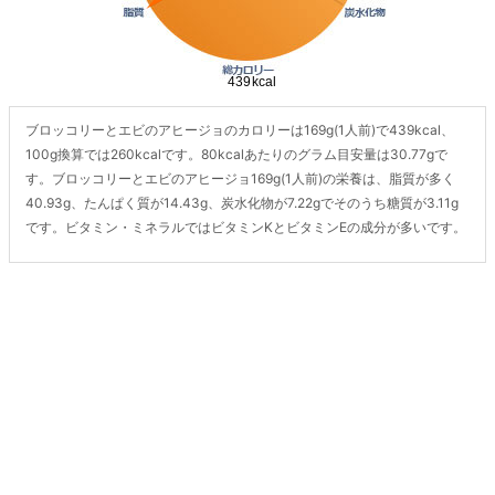
ブロッコリーとエビのアヒージョのカロリーは169g(1人前)で439kcal、
100g換算では260kcalです。80kcalあたりのグラム目安量は30.77gで
す。ブロッコリーとエビのアヒージョ169g(1人前)の栄養は、脂質が多く
40.93g、たんぱく質が14.43g、炭水化物が7.22gでそのうち糖質が3.11g
です。ビタミン・ミネラルではビタミンKとビタミンEの成分が多いです。