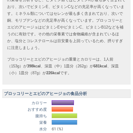
おり、次いでビタミンE、ビタミンCなどの充足率が高くなっていま
す。ミネラル類についてはセレンが最も多く含まれており、次いで
銅、モリブデンなどの充足率が高くなっています。ブロッコリーと
エビのアヒージョはビタミンEやビタミンC、ビタミンB12などを補
うのに有効です。その他の栄養素では食物繊維が含まれているほ
か、塩分とコレステロールは目安量を上回っているため、摂りすぎ
に注意しましょう。
ブロッコリーとエビのアヒージョの重量とカロリーは、1人前
（153g）が
398kcal
、深皿（中）1皿分（262g）が
681kcal
、深皿
（小）1皿分（87g）が
226kcal
です。
ブロッコリーとエビのアヒージョの食品分析
カロリー
おすすめ度
腹持ち
栄養
水分
61 (%)