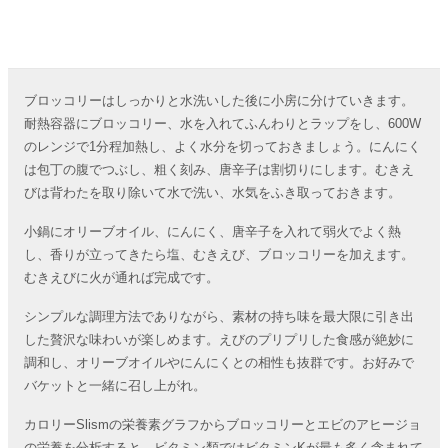
ブロッコリーはしっかりと水洗いした後に小房に分けていきます。
耐熱容器にブロッコリー、水を入れてふんわりとラップをし、600W
のレンジで1分程加熱し、よく水分を切っておきましょう。にんにく
は包丁の腹でつぶし、粗く刻み、唐辛子は割切りにします。むきえ
びは背わたを取り除いて水で洗い、水気をふき取っておきます。
小鍋にオリーブオイル、にんにく、唐辛子を入れて弱火でよく熱
し、香りが立ってきたら塩、むきえび、ブロッコリーを加えます。
むきえびに火が通れば完成です。
シンプルな調理方法でありながら、素材の持ち味を最大限に引き出
した贅沢な味わいが楽しめます。えびのプリプリした食感が絶妙に
調和し、オリーブオイルやにんにくとの相性も抜群です。お好みで
バケットと一緒に召し上がれ。
カロリーSlismの栄養素グラフからブロッコリーとエビのアヒージョ
の栄養を分析すると、ビタミン類ではビタミンKが最も多く含まれて