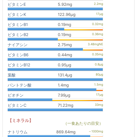
ビタミンE
5.92mg
ビタミンK
122.96μg
ビタミンB1
0.19mg
ビタミンB2
0.19mg
ナイアシン
2.75mg
ビタミンB6
0.44mg
ビタミンB12
0.95μg
葉酸
131.4μg
パントテン酸
1.4mg
ビオチン
7.99μg
ビタミンC
71.22mg
【ミネラル】
（一食あたりの目安）
ナトリウム
869.64mg