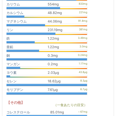
カリウム
554mg
カルシウム
48.82mg
マグネシウム
44.06mg
リン
231.19mg
鉄
1.22mg
亜鉛
1.22mg
銅
0.3mg
マンガン
0.2mg
ヨウ素
2.03μg
セレン
18.62μg
モリブデン
7.61μg
【その他】
（一食あたりの目安）
コレステロール
85.01mg