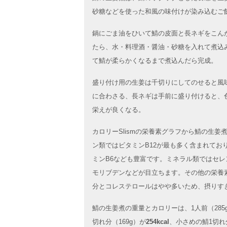
砂糖などを使った和風の味付けが染み込むご
鍋にごま油をひいて鯖の皮面と長ネギをこん
たら、水・料理酒・醤油・砂糖を入れて煮込
て鯖が柔らかくなるまで煮込んだら完成。
盛り付け用の生姜は千切りにしてのせると風
に合わさる、長ネギは手前に盛り付けると、
栄えが良くなる。
カロリーSlismの栄養素グラフから鯖の生
ン類ではビタミンB12が最も多く含まれてお
ミンB6なども豊富です。ミネラル類ではセ
モリブデンなどが目立ちます。その他の栄養
分とコレステロールはやや多いため、摂りす
鯖の生姜煮の重量とカロリーは、1人前（285
切れ分（169g）が
254kcal
、小さめの鯖1切れ分