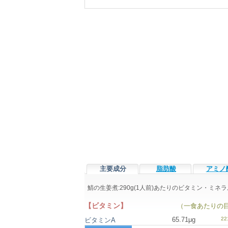
主要成分
脂肪酸
アミノ
鯖の生姜煮:290g(1人前)あたりのビタミン・ミ
【ビタミン】
（一食あたりの
65.71μg
ビタミンA