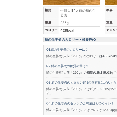
概要
概要
中皿１皿1人前の鯖の生
姜煮
重量
重量
285g
カロリー
カロリ
428kcal
鯖の生姜煮のカロリー・栄養FAQ
鯖の生姜煮のカロリーは？
鯖の生姜煮1人前「290g」の
カロリーは435kcal
鯖の生姜煮の糖質の量は？
鯖の生姜煮1人前「290g」の
糖質の量は15.08g
で
鯖の生姜煮のビタミンB12の含有量はどのくら
鯖の生姜煮1人前「290g」にはビタミンB12が22.
す。
鯖の生姜煮のセレンの含有量はどのくらい？
鯖の生姜煮1人前「290g」にはセレンが120.81μ