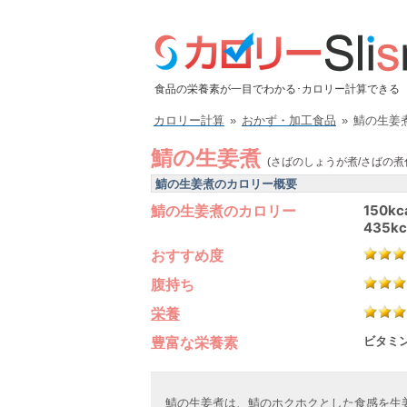
食品の栄養素が一目でわかる･カロリー計算できる
カロリー計算
»
おかず・加工食品
»
鯖の生姜
鯖の生姜煮
(さばのしょうが煮/さばの煮
鯖の生姜煮のカロリー概要
鯖の生姜煮のカロリー
150kc
435kc
おすすめ度
腹持ち
栄養
豊富な栄養素
ビタミン
鯖の生姜煮は、鯖のホクホクとした食感を生