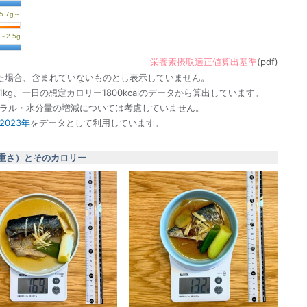
栄養素摂取適正値算出基準
(pdf)
た場合、含まれていないものとし表示していません。
1kg、一日の想定カロリー1800kcalのデータから算出しています。
ネラル・水分量の増減については考慮していません。
023年
をデータとして利用しています。
重さ）とそのカロリー