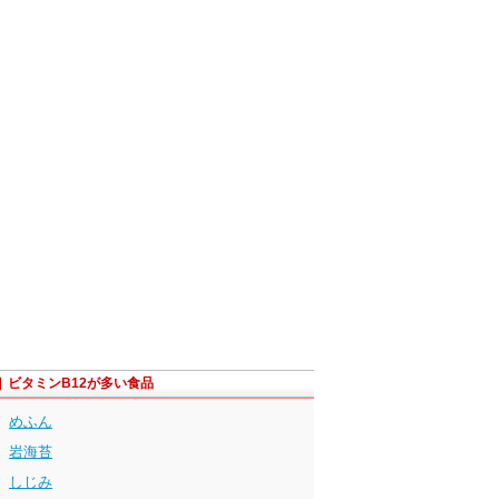
ビタミンB12が多い食品
めふん
岩海苔
しじみ