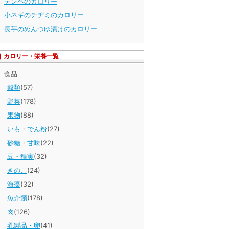
テンペのカロリー
小ネギのチヂミのカロリー
長芋のめんつゆ漬けのカロリー
カロリー・栄養一覧
食品
穀類
(57)
野菜
(178)
果物
(88)
いも・でん粉
(27)
砂糖・甘味
(22)
豆・種実
(32)
きのこ
(24)
海藻
(32)
魚介類
(178)
肉
(126)
乳製品・卵
(41)