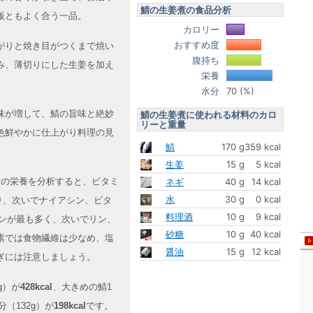
鯖の生姜煮の食品分析
飯ともよく合う一品。
カロリー
おすすめ度
がりと焼き目がつくまで焼い
腹持ち
み、薄切りにした生姜を加え
栄養
水分
70 (%)
味が増して、鯖の旨味と絶妙
鯖の生姜煮に使われる材料のカロ
リーと重量
色鮮やかに仕上がり料理の見
鯖
170 g
359 kcal
生姜
15 g
5 kcal
姜煮の栄養を分析すると、ビタミ
ネギ
40 g
14 kcal
水
30 g
0 kcal
り、次いでナイアシン、ビタ
料理酒
10 g
9 kcal
レンが最も多く、次いでリン、
砂糖
10 g
40 kcal
素では食物繊維は少なめ、塩
醤油
15 g
12 kcal
ぎには注意しましょう。
g）が
428kcal
、大きめの鯖1
（132g）が
198kcal
です。