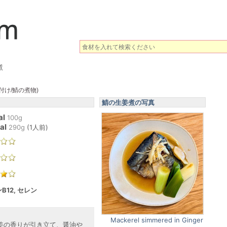
煮
付け/鯖の煮物)
鯖の生姜煮の写真
al
100g
al
290
g
(
1人前
)
B12, セレン
Mackerel simmered in Ginger
姜の香りが引き立て、醤油や