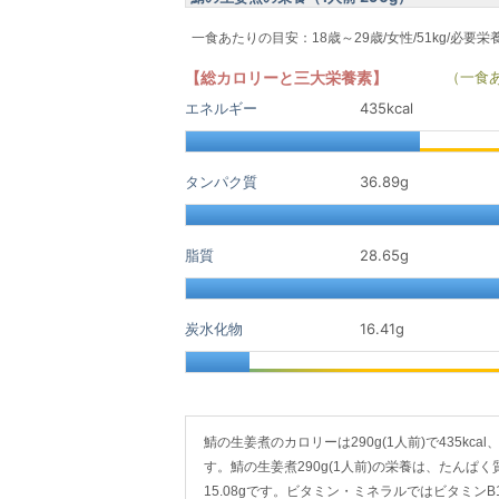
一食あたりの目安：18歳～29歳/女性/51kg/必要栄
【総カロリーと三大栄養素】
（一食
エネルギー
435kcal
タンパク質
36.89
g
脂質
28.65
g
炭水化物
16.41
g
鯖の生姜煮のカロリーは290g(1人前)で435kcal、
す。鯖の生姜煮290g(1人前)の栄養は、たんぱく質が
15.08gです。ビタミン・ミネラルではビタミン