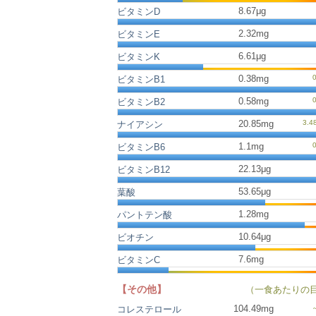
8.67μg
ビタミンD
2.32mg
ビタミンE
6.61μg
ビタミンK
0.38mg
ビタミンB1
0.58mg
ビタミンB2
20.85mg
ナイアシン
1.1mg
ビタミンB6
22.13μg
ビタミンB12
53.65μg
葉酸
1.28mg
パントテン酸
10.64μg
ビオチン
7.6mg
ビタミンC
【その他】
（一食あたりの
104.49
mg
コレステロール