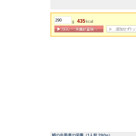
435
g
kcal
鯖の生姜煮の栄養（1人前 290g）