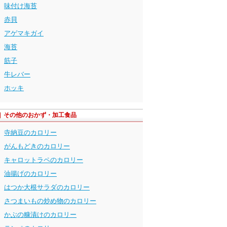
味付け海苔
赤貝
アゲマキガイ
海苔
筋子
牛レバー
ホッキ
その他のおかず・加工食品
寺納豆のカロリー
がんもどきのカロリー
キャロットラペのカロリー
油揚げのカロリー
はつか大根サラダのカロリー
さつまいもの炒め物のカロリー
かぶの糠漬けのカロリー