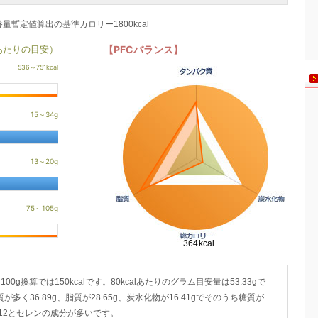
養量暫定値算出の基準カロリー1800kcal
あたりの目安）
【PFCバランス】
100g換算では150kcalです。80kcalあたりのグラム目安量は53.33gで
多く36.89g、脂質が28.65g、炭水化物が16.41gでそのうち糖質が
B12とセレンの成分が多いです。