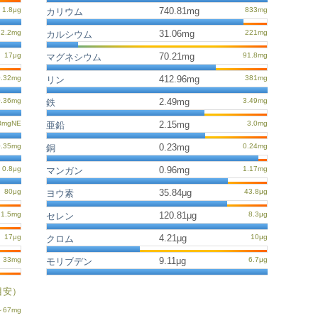
740.81mg
カリウム
31.06mg
カルシウム
70.21mg
マグネシウム
412.96mg
リン
2.49mg
鉄
2.15mg
亜鉛
0.23mg
銅
0.96mg
マンガン
35.84μg
ヨウ素
120.81μg
セレン
4.21μg
クロム
9.11μg
モリブデン
目安）