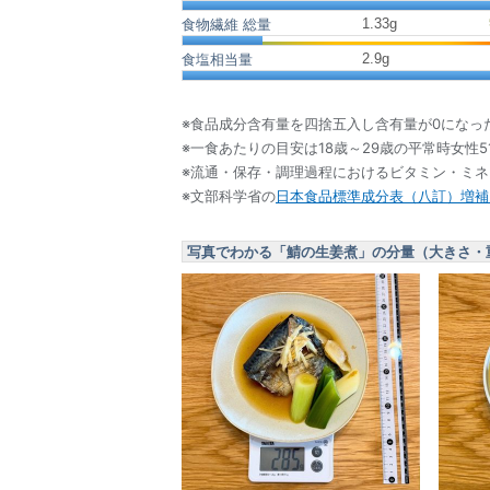
1.33
g
食物繊維 総量
2.9
g
食塩相当量
※食品成分含有量を四捨五入し含有量が0になっ
※一食あたりの目安は18歳～29歳の平常時女性5
※流通・保存・調理過程におけるビタミン・ミ
※文部科学省の
日本食品標準成分表（八訂）増補2
写真でわかる「鯖の生姜煮」の分量（大きさ・