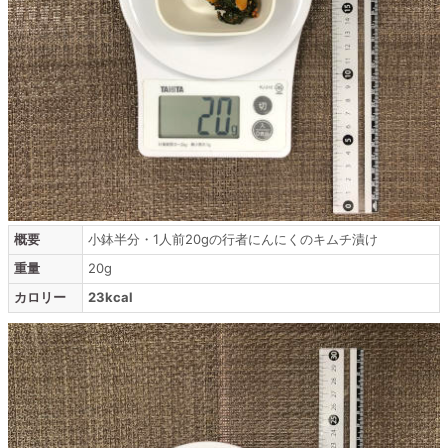
概要
小鉢半分・1人前20gの行者にんにくのキムチ漬け
重量
20g
カロリー
23kcal