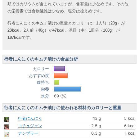
類ではカリウムが含まれていますが、含有量は少なめです。その他
の栄養素では食物繊維は少なめ、塩分は控えめです。
行者にんにくのキムチ漬けの重量とカロリーは、1人前（20g）が
23kcal
、2人前（40g）が
47kcal
、深皿（中）1皿分（160g）が
187kcal
です。
行者にんにくのキムチ漬けの食品分析
カロリー
おすすめ度
腹持ち
栄養
水分
69 (%)
行者にんにくのキムチ漬けに使われる材料のカロリーと重量
行者にんにく
13 g
5 kcal
コチュジャン
2.5 g
6 kcal
ナンプラー
0.3 g
1 kcal