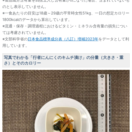
※食品成分含有量を四捨五入し含有量が0になった場合、含まれていないも
のとし表示していません。
※一食あたりの目安は18歳～29歳の平常時女性51kg、一日の想定カロリー
1800kcalのデータから算出しています。
※流通・保存・調理過程におけるビタミン・ミネラル含有量の損失につい
ては考慮されていません。
※文部科学省の
日本食品標準成分表（八訂）増補2023年
をデータとして利
用しています。
写真でわかる「行者にんにくのキムチ漬け」の分量（大きさ・重
さ）とそのカロリー