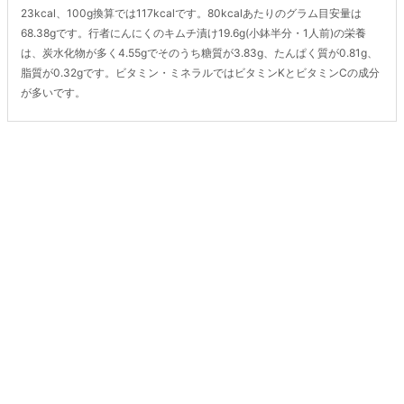
23kcal、100g換算では117kcalです。80kcalあたりのグラム目安量は
68.38gです。行者にんにくのキムチ漬け19.6g(小鉢半分・1人前)の栄養
は、炭水化物が多く4.55gでそのうち糖質が3.83g、たんぱく質が0.81g、
脂質が0.32gです。ビタミン・ミネラルではビタミンKとビタミンCの成分
が多いです。