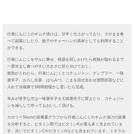
行者にんにくのキムチ漬けは、甘辛く仕上がっており、そのまま食
べて副菜にしたり、餃子やチャーハンの具材としても利用すること
ができる。
行者にんにくをザルに乗せ、熱湯を回しかけたら粗熱が取れるまで
一度冷まし食べやすい大きさに切り分けておく。
粗熱がとれたら、行者にんにくとコチュジャン、ナンプラー、一味
唐辛子、おろし生姜、はちみつ、ごまを混ぜ合わせ密閉容器などに
入れて冷蔵庫で1時間程寝かし置いたら完成。
辛みが苦手な方は一味唐辛子を七味唐辛子に変えたり、コチュジャ
ンを減らして作ってもおいしく頂ける。
カロリーSlismの栄養素グラフから行者にんにくのキムチ漬けの栄養
を分析すると、ビタミン類ではビタミンKが最も多く含まれていま
す。次いでビタミンCやビタミンAなども含まれています。ミネラル