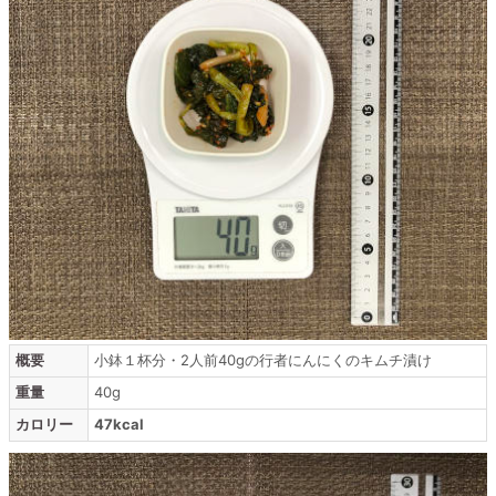
概要
小鉢１杯分・2人前40gの行者にんにくのキムチ漬け
重量
40g
カロリー
47kcal