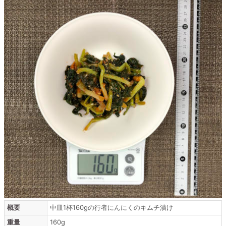
概要
中皿1杯160gの行者にんにくのキムチ漬け
重量
160g