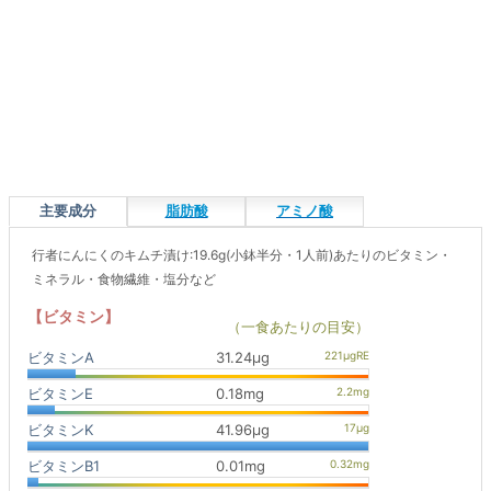
主要成分
脂肪酸
アミノ酸
行者にんにくのキムチ漬け:19.6g(小鉢半分・1人前)あたりのビタミン・
ミネラル・食物繊維・塩分など
【ビタミン】
（一食あたりの目安）
ビタミンA
31.24μg
ビタミンE
0.18mg
ビタミンK
41.96μg
ビタミンB1
0.01mg