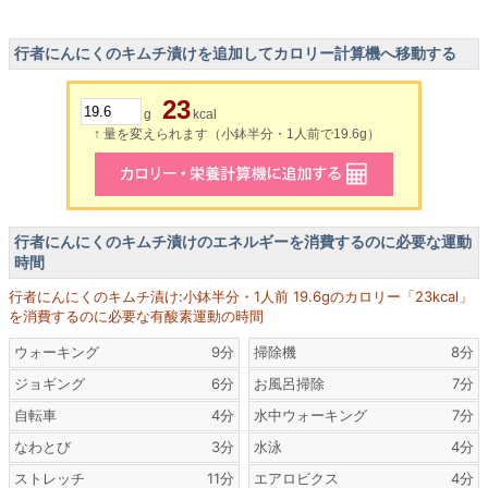
行者にんにくのキムチ漬けを追加してカロリー計算機へ移動する
23
g
kcal
↑ 量を変えられます（小鉢半分・1人前で19.6g）
行者にんにくのキムチ漬けのエネルギーを消費するのに必要な運動
時間
行者にんにくのキムチ漬け:小鉢半分・1人前 19.6gのカロリー「23kcal」
を消費するのに必要な有酸素運動の時間
ウォーキング
9分
掃除機
8分
ジョギング
6分
お風呂掃除
7分
自転車
4分
水中ウォーキング
7分
なわとび
3分
水泳
4分
ストレッチ
11分
エアロビクス
4分