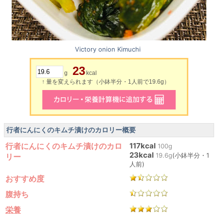
Victory onion Kimuchi
23
g
kcal
↑ 量を変えられます（小鉢半分・1人前で19.6g）
行者にんにくのキムチ漬けのカロリー概要
行者にんにくのキムチ漬けのカロ
117kcal
100g
23kcal
19.6g
(小鉢半分・1
リー
人前)
おすすめ度
腹持ち
栄養