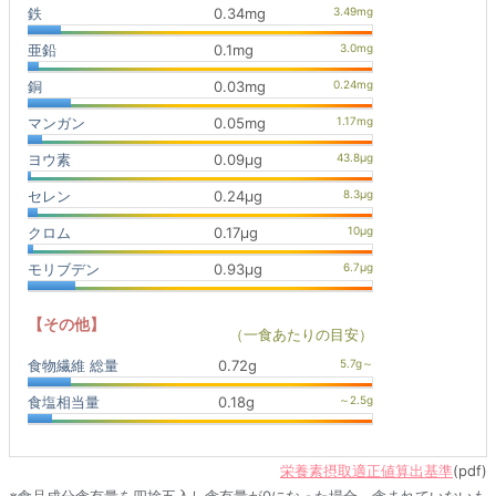
鉄
0.34mg
亜鉛
0.1mg
銅
0.03mg
マンガン
0.05mg
ヨウ素
0.09μg
セレン
0.24μg
クロム
0.17μg
モリブデン
0.93μg
【その他】
（一食あたりの目安）
食物繊維 総量
0.72g
食塩相当量
0.18g
栄養素摂取適正値算出基準
(pdf)