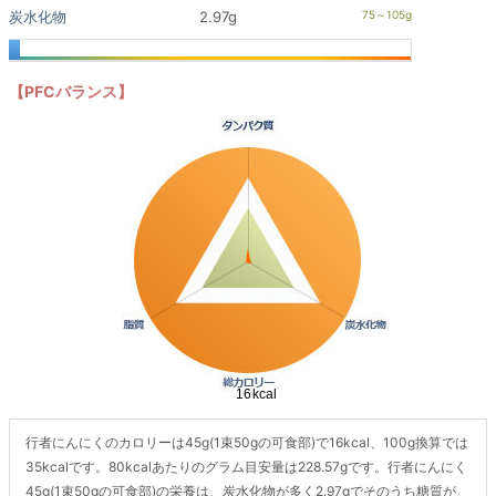
炭水化物
2.97g
【PFCバランス】
行者にんにくのカロリーは45g(1束50gの可食部)で16kcal、100g換算では
35kcalです。80kcalあたりのグラム目安量は228.57gです。行者にんにく
45g(1束50gの可食部)の栄養は、炭水化物が多く2.97gでそのうち糖質が