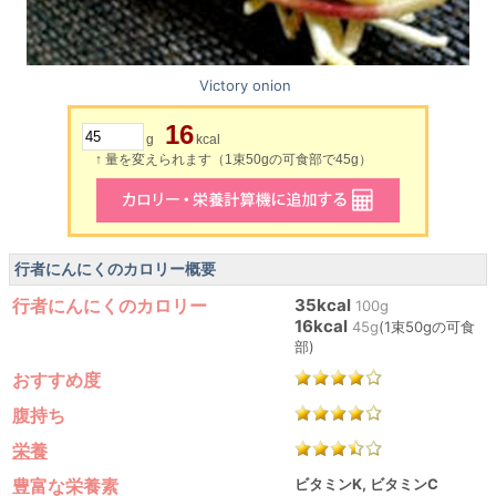
Victory onion
16
g
kcal
↑ 量を変えられます（1束50gの可食部で45g）
行者にんにくのカロリー概要
行者にんにくのカロリー
35kcal
100g
16kcal
45g
(1束50gの可食
部)
おすすめ度
腹持ち
栄養
豊富な栄養素
ビタミンK, ビタミンC