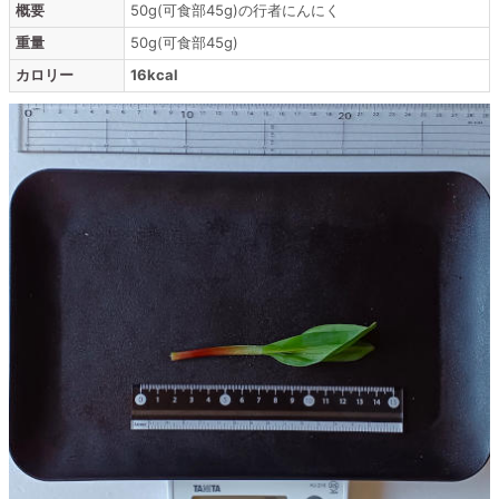
概要
50g(可食部45g)の行者にんにく
重量
50g(可食部45g)
カロリー
16kcal