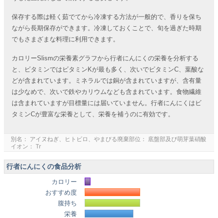
保存する際は軽く茹でてから冷凍する方法が一般的で、香りを保ち
ながら長期保存ができます。冷凍しておくことで、旬を過ぎた時期
でもさまざまな料理に利用できます。
カロリーSlismの栄養素グラフから行者にんにくの栄養を分析する
と、ビタミンではビタミンKが最も多く、次いでビタミンC、葉酸な
どが含まれています。ミネラルでは銅が含まれていますが、含有量
は少なめで、次いで鉄やカリウムなども含まれています。食物繊維
は含まれていますが目標量には届いていません。行者にんにくはビ
タミンCが豊富な栄養として、栄養を補うのに有効です。
別名： アイヌねぎ、ヒトビロ、やまびる廃棄部位： 底盤部及び萌芽葉硝酸
イオン： Tr
行者にんにくの食品分析
カロリー
おすすめ度
腹持ち
栄養