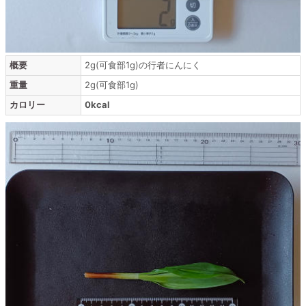
概要
2g(可食部1g)の行者にんにく
重量
2g(可食部1g)
カロリー
0kcal