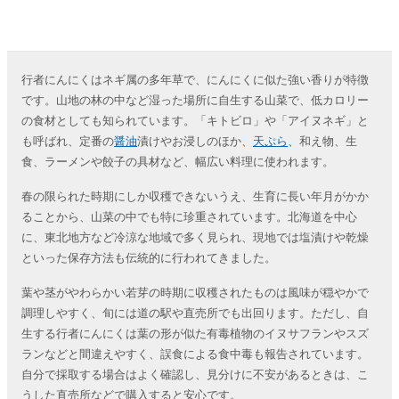
行者にんにくはネギ属の多年草で、にんにくに似た強い香りが特徴
です。山地の林の中など湿った場所に自生する山菜で、低カロリー
の食材としても知られています。「キトビロ」や「アイヌネギ」と
も呼ばれ、定番の
醤油
漬けやお浸しのほか、
天ぷら
、和え物、生
食、ラーメンや餃子の具材など、幅広い料理に使われます。
春の限られた時期にしか収穫できないうえ、生育に長い年月がかか
ることから、山菜の中でも特に珍重されています。北海道を中心
に、東北地方など冷涼な地域で多く見られ、現地では塩漬けや乾燥
といった保存方法も伝統的に行われてきました。
葉や茎がやわらかい若芽の時期に収穫されたものは風味が穏やかで
調理しやすく、旬には道の駅や直売所でも出回ります。ただし、自
生する行者にんにくは葉の形が似た有毒植物のイヌサフランやスズ
ランなどと間違えやすく、誤食による食中毒も報告されています。
自分で採取する場合はよく確認し、見分けに不安があるときは、こ
うした直売所などで購入すると安心です。