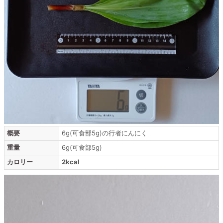
概要
6g(可食部5g)の行者にんにく
重量
6g(可食部5g)
カロリー
2kcal