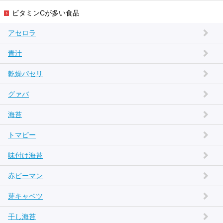
ビタミンCが多い食品
アセロラ
青汁
乾燥パセリ
グァバ
海苔
トマピー
味付け海苔
赤ピーマン
芽キャベツ
干し海苔