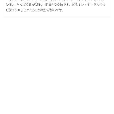
1.48g、たんぱく質が1.58g、脂質が0.09gです。ビタミン・ミネラルでは
ビタミンKとビタミンCの成分が多いです。