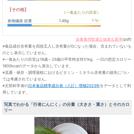
【その他】
（一食あたりの目安）
食物繊維 総量
1.49g
栄養素摂取適正値算出基準
(pdf)
※食品成分含有量を四捨五入し含有量が0になった場合、含まれていないも
のとし表示していません。
※一食あたりの目安は18歳～29歳の平常時女性51kg、一日の想定カロリー
1800kcalのデータから算出しています。
※流通・保存・調理過程におけるビタミン・ミネラル含有量の損失につい
ては考慮されていません。
※文部科学省の
日本食品標準成分表（八訂）増補2023年
をデータとして利
用しています。
写真でわかる「行者にんにく」の分量（大きさ・重さ）とそのカロ
リー