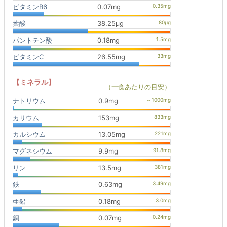
ビタミンB6
0.07mg
葉酸
38.25μg
パントテン酸
0.18mg
ビタミンC
26.55mg
【ミネラル】
（一食あたりの目安）
ナトリウム
0.9mg
カリウム
153mg
カルシウム
13.05mg
マグネシウム
9.9mg
リン
13.5mg
鉄
0.63mg
亜鉛
0.18mg
銅
0.07mg