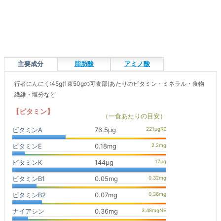
主要成分
脂肪酸
アミノ酸
行者にんにく:45g(1束50gの可食部)あたりのビタミン・ミネラル・食物
繊維・塩分など
【ビタミン】
（一食あたりの目安）
ビタミンA
76.5μg
ビタミンE
0.18mg
ビタミンK
144μg
ビタミンB1
0.05mg
ビタミンB2
0.07mg
ナイアシン
0.36mg