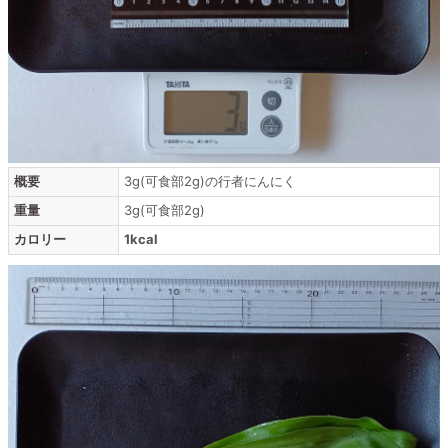
概要
3g(可食部2g)の行者にんにく
重量
3g(可食部2g)
カロリー
1kcal