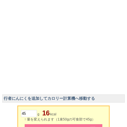
行者にんにくを追加してカロリー計算機へ移動する
16
g
kcal
↑ 量を変えられます（1束50gの可食部で45g）