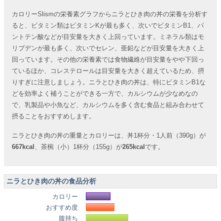
カロリーSlismの栄養素グラフからニラとひき肉の丼の栄養を分析す
ると、ビタミン類はビタミンKが最も多く、次いでビタミンB1、パ
ントテン酸などが目安量を大きく上回っています。ミネラル類はモ
リブデンが最も多く、次いでセレン、亜鉛などが目安量を大きく上
回っています。その他の栄養素では食物繊維が目安量をやや下回っ
ているほか、コレステロールは目安量を大きく超えているため、摂
りすぎに注意しましょう。ニラとひき肉の丼は、特にビタミンB1な
どを効率よく補うことができる一方で、カルシウムが少なめなの
で、乳製品や小魚など、カルシウムを多く含む食品と組み合わせて
摂ることをおすすめします。
ニラとひき肉の丼の重量とカロリーは、丼1杯分・1人前（390g）が
667kcal
、茶椀（小）1杯分（155g）が
265kcal
です。
ニラとひき肉の丼の食品分析
カロリー
おすすめ度
腹持ち