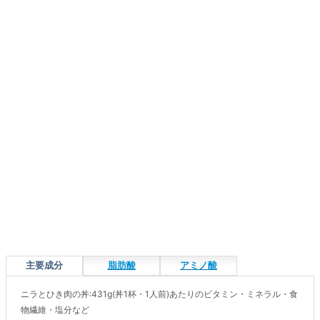
主要成分
脂肪酸
アミノ酸
ニラとひき肉の丼:431g(丼1杯・1人前)あたりのビタミン・ミネラル・食
物繊維・塩分など