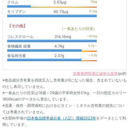
クロム
2.63μg
モリブデン
90.73μg
【その他】
（一食あたりの目安）
コレステロール
314.16mg
食物繊維 総量
4.74g
食塩相当量
2.07g
栄養素摂取適正値算出基準
(pdf)
※食品成分含有量を四捨五入し含有量が0になった場合、含まれていないも
のとし表示していません。
※一食あたりの目安は18歳～29歳の平常時女性51kg、一日の想定カロリー
1800kcalのデータから算出しています。
※流通・保存・調理過程におけるビタミン・ミネラル含有量の損失につい
ては考慮されていません。
※文部科学省の
日本食品標準成分表（八訂）増補2023年
をデータとして利
用しています。