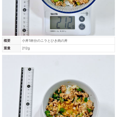
概要
小丼1杯分のニラとひき肉の丼
重量
212g