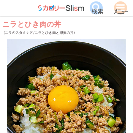
ニラとひき肉の丼
(ニラのスタミナ丼/ニラとひき肉と卵黄の丼)