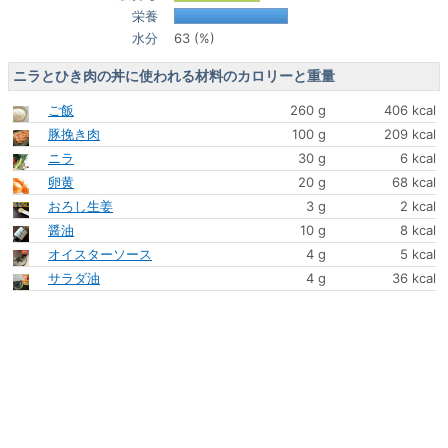
栄養
水分
63 (%)
ニラとひき肉の丼に使われる材料のカロリーと重量
ご飯
260 g
406 kcal
豚挽き肉
100 g
209 kcal
ニラ
30 g
6 kcal
卵黄
20 g
68 kcal
おろし生姜
3 g
2 kcal
醤油
10 g
8 kcal
オイスターソース
4 g
5 kcal
サラダ油
4 g
36 kcal