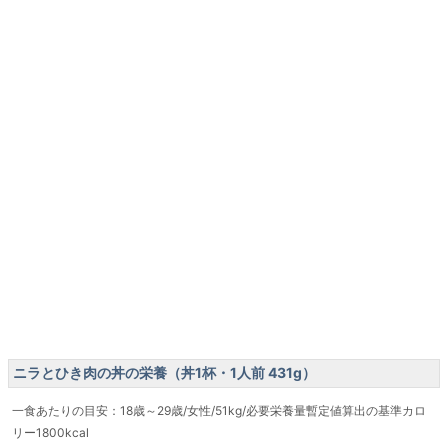
ニラとひき肉の丼の栄養（丼1杯・1人前 431g）
一食あたりの目安：18歳～29歳/女性/51kg/必要栄養量暫定値算出の基準カロ
リー1800kcal