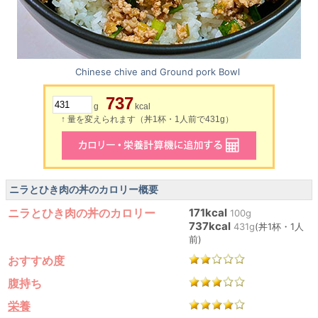
Chinese chive and Ground pork Bowl
737
g
kcal
↑ 量を変えられます（丼1杯・1人前で431g）
ニラとひき肉の丼のカロリー概要
ニラとひき肉の丼のカロリー
171kcal
100g
737kcal
431g
(丼1杯・1人
前)
おすすめ度
腹持ち
栄養