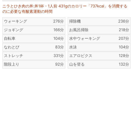
ニラとひき肉の丼:丼1杯・1人前 431gのカロリー「737kcal」を消費する
のに必要な有酸素運動の時間
ウォーキング
276分
掃除機
236分
ジョギング
166分
お風呂掃除
218分
自転車
104分
水中ウォーキング
207分
なわとび
83分
水泳
104分
ストレッチ
331分
エアロビクス
128分
階段上り
92分
山を登る
132分