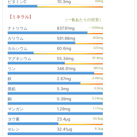
ビタミンC
10.3mg
【ミネラル】
（一食あたりの目安）
ナトリウム
837.91mg
カリウム
591.98mg
カルシウム
60.6mg
マグネシウム
55.34mg
リン
346.91mg
鉄
2.67mg
亜鉛
5.3mg
銅
0.39mg
マンガン
1.29mg
ヨウ素
23.4μg
セレン
32.41μg