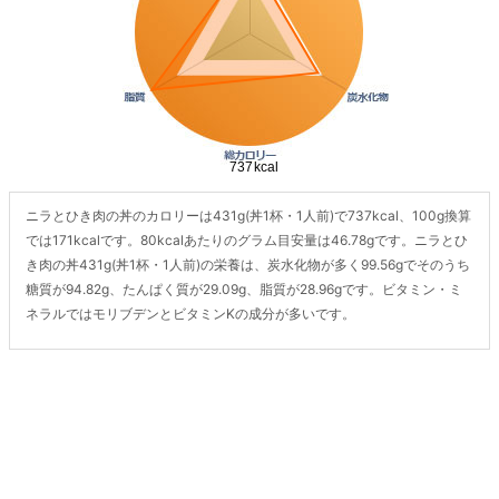
ニラとひき肉の丼のカロリーは431g(丼1杯・1人前)で737kcal、100g換算
では171kcalです。80kcalあたりのグラム目安量は46.78gです。ニラとひ
き肉の丼431g(丼1杯・1人前)の栄養は、炭水化物が多く99.56gでそのうち
糖質が94.82g、たんぱく質が29.09g、脂質が28.96gです。ビタミン・ミ
ネラルではモリブデンとビタミンKの成分が多いです。