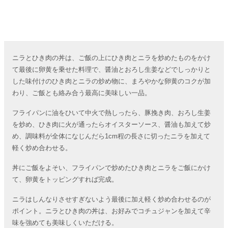
ニラとひき肉の丼は、ご飯の上にひき肉とニラを炒めたものをかけ
て最後に卵黄を乗せた料理で、醤油とおろし生姜などでしっかりと
した味付けのひき肉とニラの炒め物に、まろやかな卵黄のコクが加
わり、ご飯とも絡み合う最高に美味しい一品。
フライパンに油をひいて中火で熱しったら、豚挽き肉、おろし生姜
を炒め、ひき肉に火が通ったらオイスターソース、醤油も加えて炒
め、調味料が全体になじんだら1cm程の長さに切ったニラを加えて
軽く炒め合わせる。
丼にご飯をよそい、フライパンで炒めたひき肉とニラをご飯にかけ
て、卵黄をトッピングすれば完成。
ニラはしんなりさせすぎないよう最後に加え軽く炒め合わせるのが
ポイント。ニラとひき肉の丼は、お好みでコチュジャンを加えて辛
味を強めても美味しくいただける。