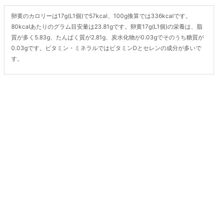
卵黄のカロリーは17g(L1個)で57kcal、100g換算では336kcalです。
80kcalあたりのグラム目安量は23.81gです。卵黄17g(L1個)の栄養は、脂
質が多く5.83g、たんぱく質が2.81g、炭水化物が0.03gでそのうち糖質が
0.03gです。ビタミン・ミネラルではビタミンDとセレンの成分が多いで
す。