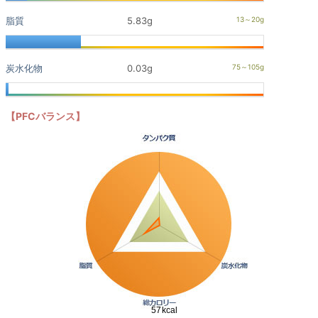
脂質
5.83g
炭水化物
0.03g
【PFCバランス】