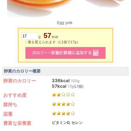
Egg yolk
57
g
kcal
↑ 量を変えられます（L1個で17g）
卵黄のカロリー概要
卵黄のカロリー
336kcal
100g
57kcal
17g
(L1個)
おすすめ度
腹持ち
栄養
豊富な栄養素
ビタミンD, セレン