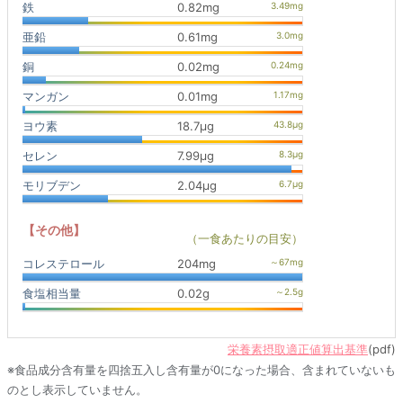
鉄
0.82mg
亜鉛
0.61mg
銅
0.02mg
マンガン
0.01mg
ヨウ素
18.7μg
セレン
7.99μg
モリブデン
2.04μg
【その他】
（一食あたりの目安）
コレステロール
204mg
食塩相当量
0.02g
栄養素摂取適正値算出基準
(pdf)
※食品成分含有量を四捨五入し含有量が0になった場合、含まれていないも
のとし表示していません。