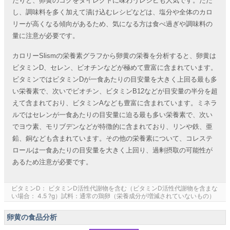
たりと、卵黄のコクをダイレクトに味わうレシピも人気です。ただ
し、調味料を多く加えて漬け込むレシピなどは、塩分や全体のカロ
リーが高くなる傾向があるため、気になる方は食べ過ぎや調味料の
量に注意が必要です。
カロリーSlismの栄養素グラフから卵黄の栄養を分析すると、卵黄は
ビタミンD、セレン、ビオチンなどが極めて豊富に含まれています。
ビタミンではビタミンDが一食あたりの目安量を大きく上回る最も多
い栄養素で、次いでビオチン、ビタミンB12などが目安量の半分を超
えて含まれており、ビタミンAなども豊富に含まれています。ミネラ
ルではセレンが一食あたりの目安量に迫る最も多い栄養素で、次い
でヨウ素、モリブデンなどが特徴的に含まれており、リンや鉄、亜
鉛、銅なども含まれています。その他の栄養素について、コレステ
ロールは一食あたりの目安量を大きく上回り、過剰摂取の可能性が
あるため注意が必要です。
ビタミンD： ビタミンD活性代謝物を含む（ビタミンD活性代謝物を含まな
い場合： 4.5 ?g）試料：通常の鶏卵（栄養成分が増減されていないもの）
卵黄の食品分析