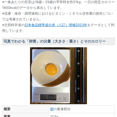
※一食あたりの目安は18歳～29歳の平常時女性51kg、一日の想定カロリー
1800kcalのデータから算出しています。
※流通・保存・調理過程におけるビタミン・ミネラル含有量の損失につい
ては考慮されていません。
※文部科学省の
日本食品標準成分表（八訂）増補2023年
をデータとして利
用しています。
写真でわかる「卵黄」の分量（大きさ・重さ）とそのカロリー
概要
卵
の黄身部分
重量
17.4g