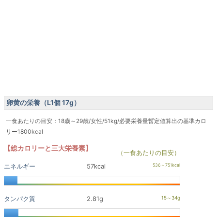
卵黄の栄養（L1個 17g）
一食あたりの目安：18歳～29歳/女性/51kg/必要栄養量暫定値算出の基準カロ
リー1800kcal
【総カロリーと三大栄養素】
（一食あたりの目安）
エネルギー
57kcal
タンパク質
2.81g