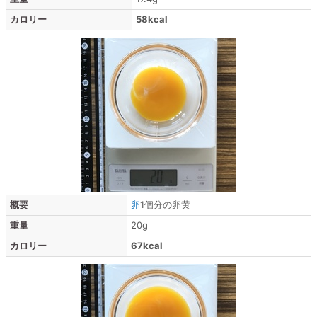
カロリー
58kcal
概要
卵
1個分の卵黄
重量
20g
カロリー
67kcal