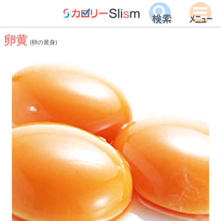
卵黄
(卵の黄身)