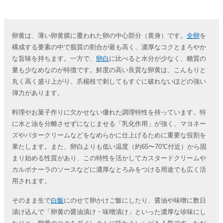
卵黄は、薄い卵黄膜に覆われた卵の中心部分（黄身）です。
全卵
を
構成する要素の中で脂質の割合が最も高く、濃厚なコクとまろやか
な旨味を持ちます。一方で、
卵白
に比べると水分が少なく、糖質の
量も少なめなのが特徴です。鮮度の高い良質な卵黄は、こんもりと
丸く高く盛り上がり、爪楊枝で刺してもすぐに破れないほどの強い
弾力があります。
料理やお菓子作りに欠かせない優れた調理特性を持っています。特
に水と油を分離させずになじませる「乳化作用」が強く、マヨネー
ズやバタークリームなどをなめらかに仕上げるために重要な役割を
果たします。また、卵白よりも低い温度（約65〜70℃付近）から固
まり始める性質があり、この特性を活かしてカスタードクリームや
カルボナーラのソースなどに濃厚なとろみをつける用途でも広く活
用されます。
そのまま生で
白飯
にのせて卵かけご飯にしたり、醤油や味噌に数日
漬け込んで「卵黄の醤油漬け・味噌漬け」といった濃厚な珍味にし