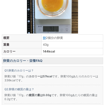
概要
卵
2個分の卵黄
重量
43g
カロリー
144kcal
卵黄のカロリー・栄養FAQ
卵黄のカロリーは？
卵黄L1個「17g」の
カロリーは57kcal
です。卵黄100gあたりのカロリーは
336kcalです。
卵黄の糖質の量は？
卵黄L1個「17g」の
糖質の量は0.03g
です。卵黄100gあたりの糖質の量は
0.2gです。