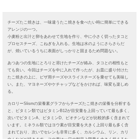
チーズたこ焼きは、一味違うたこ焼きを食べたい時に簡単にできる
アレンジの一つ。
小麦粉と出汁と卵をあわせて生地を作り、中に小さく切ったタコと
プロセスチーズ、こねぎを入れる。生地は水のようにさらさらだ
が、焼いているうちに表面がしっかりと固まるため問題ない。
あつあつの生地にとろりと溶けたチーズが絡み、タコとの相性もと
ても良い。今回はチーズを中に入れて作ったが、お皿に盛り付けた
たこ焼きの上に、ピザ用チーズやスライスチーズを乗せても美味し
い。また、マヨネーズやケチャップなどをかければ、味変も楽しめ
る。
カロリーSlismの栄養素グラフからチーズたこ焼きの栄養を分析する
と、ビタミン類ではビタミンB12が目安量を上回っていて最も多く、
次いでビタミンA、ビタミンD、ビオチンなどが比較的多く含まれて
います。ミネラル類ではヨウ素が目安量を大きく上回り最も多く含
まれており、次いでセレンも非常に多く、カルシウム、リン、カリ