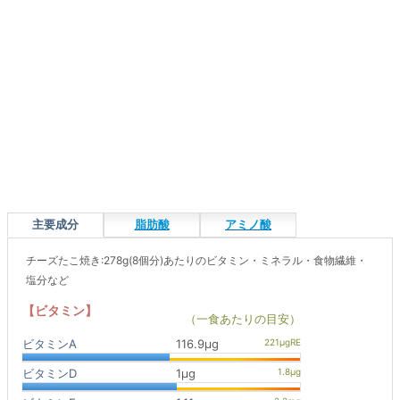
主要成分
脂肪酸
アミノ酸
チーズたこ焼き:278g(8個分)あたりのビタミン・ミネラル・食物繊維・
塩分など
【ビタミン】
（一食あたりの目安）
ビタミンA
116.9μg
ビタミンD
1μg