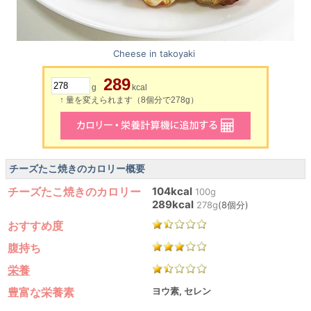
Cheese in takoyaki
289
g
kcal
↑ 量を変えられます（8個分で278g）
チーズたこ焼きのカロリー概要
チーズたこ焼きのカロリー
104kcal
100g
289kcal
278g
(8個分)
おすすめ度
腹持ち
栄養
豊富な栄養素
ヨウ素, セレン