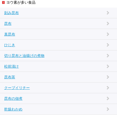
ヨウ素が多い食品
刻み昆布
昆布
真昆布
ひじき
切り昆布と油揚げの煮物
松前漬け
昆布茶
クーブイリチー
昆布の佃煮
乾燥わかめ