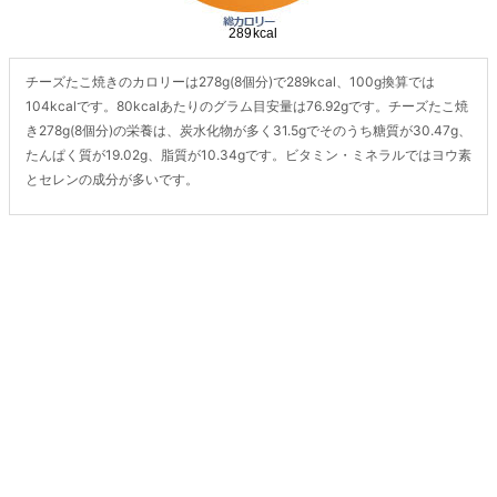
チーズたこ焼きのカロリーは278g(8個分)で289kcal、100g換算では
104kcalです。80kcalあたりのグラム目安量は76.92gです。チーズたこ焼
き278g(8個分)の栄養は、炭水化物が多く31.5gでそのうち糖質が30.47g、
たんぱく質が19.02g、脂質が10.34gです。ビタミン・ミネラルではヨウ素
とセレンの成分が多いです。