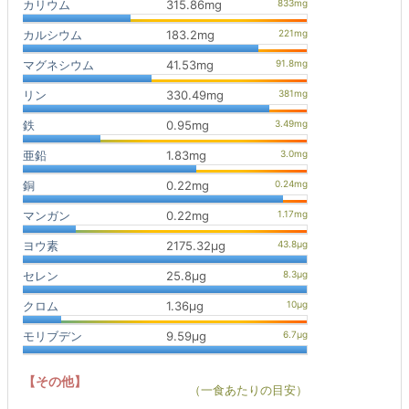
カリウム
315.86mg
カルシウム
183.2mg
マグネシウム
41.53mg
リン
330.49mg
鉄
0.95mg
亜鉛
1.83mg
銅
0.22mg
マンガン
0.22mg
ヨウ素
2175.32μg
セレン
25.8μg
クロム
1.36μg
モリブデン
9.59μg
【その他】
（一食あたりの目安）