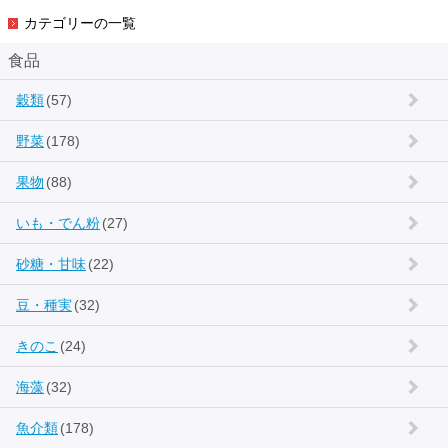
カテゴリーの一覧
食品
穀類
(57)
野菜
(178)
果物
(88)
いも・でん粉
(27)
砂糖・甘味
(22)
豆・種実
(32)
きのこ
(24)
海藻
(32)
魚介類
(178)