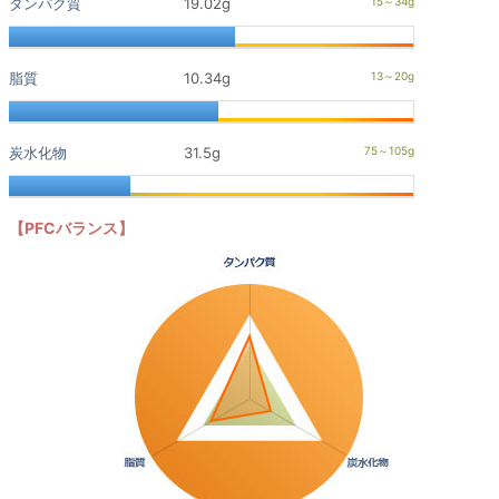
タンパク質
19.02g
脂質
10.34g
炭水化物
31.5g
【PFCバランス】