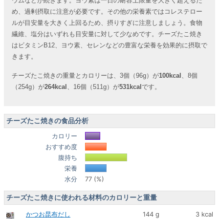
ウムなどが続きます。ヨウ素は一日の耐容上限量を大きく超えるた
め、過剰摂取に注意が必要です。その他の栄養素ではコレステロー
ルが目安量を大きく上回るため、摂りすぎに注意しましょう。食物
繊維、塩分はいずれも目安量に対して少なめです。チーズたこ焼き
はビタミンB12、ヨウ素、セレンなどの豊富な栄養を効果的に摂取で
きます。
チーズたこ焼きの重量とカロリーは、3個（96g）が
100kcal
、8個
（254g）が
264kcal
、16個（511g）が
531kcal
です。
チーズたこ焼きの食品分析
カロリー
おすすめ度
腹持ち
栄養
水分
77 (%)
チーズたこ焼きに使われる材料のカロリーと重量
かつお昆布だし
144 g
3 kcal