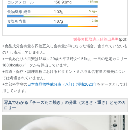
コレステロール
158.93mg
食物繊維 総量
1.03g
食塩相当量
1.67g
栄養素摂取適正値算出基準
(pdf)
※食品成分含有量を四捨五入し含有量が0になった場合、含まれていないも
のとし表示していません。
※一食あたりの目安は18歳～29歳の平常時女性51kg、一日の想定カロリー
1800kcalのデータから算出しています。
※流通・保存・調理過程におけるビタミン・ミネラル含有量の損失につい
ては考慮されていません。
※文部科学省の
日本食品標準成分表（八訂）増補2023年
をデータとして利
用しています。
写真でわかる「チーズたこ焼き」の分量（大きさ・重さ）とそのカ
ロリー