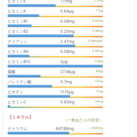
ビタミンE
1.11mg
ビタミンK
5.64μg
ビタミンB1
0.08mg
ビタミンB2
0.25mg
ナイアシン
2.47mg
ビタミンB6
0.08mg
ビタミンB12
2μg
葉酸
27.49μg
パントテン酸
0.7mg
ビオチン
11.15μg
ビタミンC
0.83mg
【ミネラル】
（一食あたりの目安）
ナトリウム
647.88mg