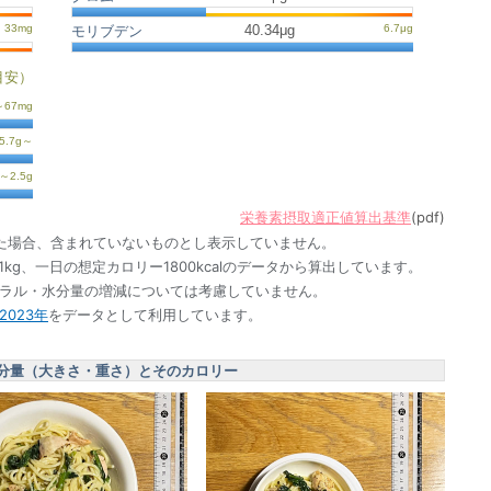
40.34μg
モリブデン
目安）
栄養素摂取適正値算出基準
(pdf)
た場合、含まれていないものとし表示していません。
1kg、一日の想定カロリー1800kcalのデータから算出しています。
ネラル・水分量の増減については考慮していません。
023年
をデータとして利用しています。
分量（大きさ・重さ）とそのカロリー