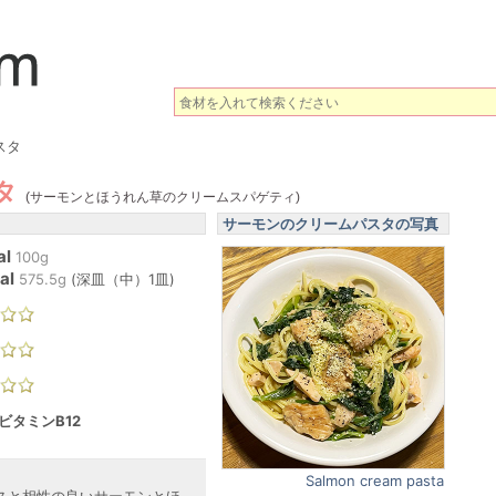
スタ
タ
(サーモンとほうれん草のクリームスパゲティ)
サーモンのクリームパスタの写真
al
100g
al
575.5
g
(
深皿（中）1皿
)
 ビタミンB12
Salmon cream pasta