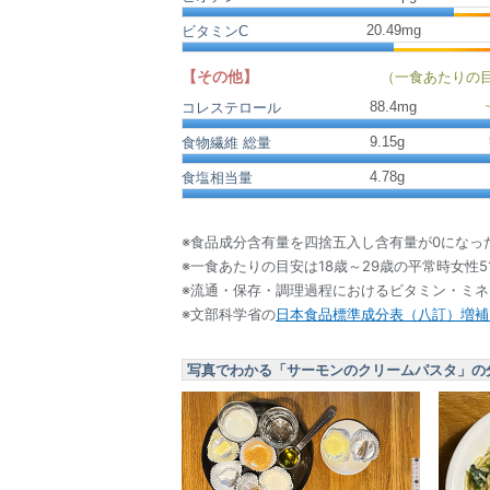
20.49mg
ビタミンC
【その他】
（一食あたりの
88.4
mg
コレステロール
9.15
g
食物繊維 総量
4.78
g
食塩相当量
※食品成分含有量を四捨五入し含有量が0になっ
※一食あたりの目安は18歳～29歳の平常時女性5
※流通・保存・調理過程におけるビタミン・ミ
※文部科学省の
日本食品標準成分表（八訂）増補2
写真でわかる「サーモンのクリームパスタ」の