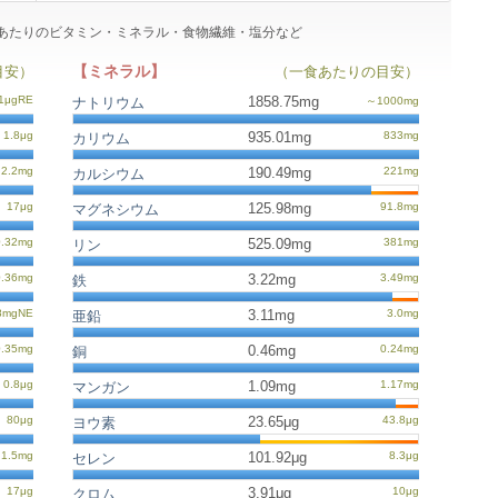
1皿)あたりのビタミン・ミネラル・食物繊維・塩分など
【ミネラル】
目安）
（一食あたりの目安）
1858.75mg
ナトリウム
935.01mg
カリウム
190.49mg
カルシウム
125.98mg
マグネシウム
525.09mg
リン
3.22mg
鉄
3.11mg
亜鉛
0.46mg
銅
1.09mg
マンガン
23.65μg
ヨウ素
101.92μg
セレン
3.91μg
クロム