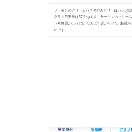
サーモンのクリームパスタのカロリーは575.5g(深皿（
グラム目安量は57.14gです。サーモンのクリームパ
うち糖質が86.21g、たんぱく質が40.4g、脂
いです。
主要成分
脂肪酸
アミノ