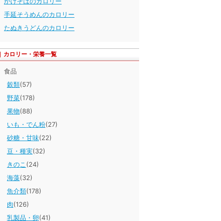
かけそばのカロリー
手延そうめんのカロリー
たぬきうどんのカロリー
カロリー・栄養一覧
食品
穀類
(57)
野菜
(178)
果物
(88)
いも・でん粉
(27)
砂糖・甘味
(22)
豆・種実
(32)
きのこ
(24)
海藻
(32)
魚介類
(178)
肉
(126)
乳製品・卵
(41)