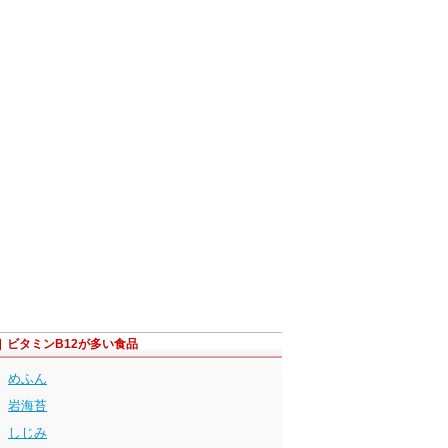
ビタミンB12が多い食品
めふん
岩海苔
しじみ