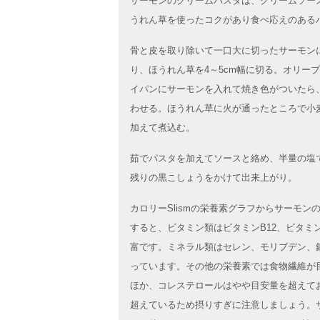
サーモンのクリームパスタは、クリームソー
うれん草を使ったコクがあり食べ応えのある
骨と皮を取り除いて一口大に切ったサーモン
り、ほうれん草を4～5cm幅に切る。オリー
イパンにサーモンを入れて焼き色がついたら
わせる。ほうれん草に火が通ったところで小
加えて煮込む。
茹でパスタを加えてソースと絡め、半量の塩
残りの黒こしょうをかけて出来上がり。
カロリーSlismの栄養素グラフからサーモ
すると、ビタミン類はビタミンB12、ビタミ
富です。ミネラル類はセレン、モリブデン、
っています。その他の栄養素では食物繊維が
ほか、コレステロールはやや目安量を超えて
超えているため摂りすぎに注意しましょう。