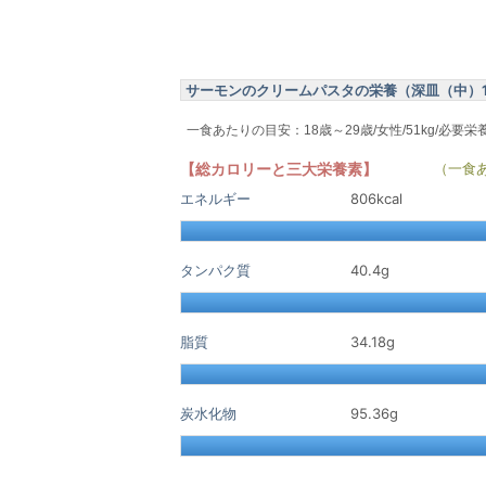
サーモンのクリームパスタの栄養（深皿（中）1皿 
一食あたりの目安：18歳～29歳/女性/51kg/必要栄
【総カロリーと三大栄養素】
（一食
エネルギー
806kcal
タンパク質
40.4
g
脂質
34.18
g
炭水化物
95.36
g