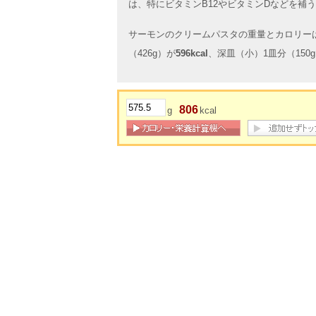
は、特にビタミンB12やビタミンDなどを補
サーモンのクリームパスタの重量とカロリー
（426g）が
596kcal
、深皿（小）1皿分（150
806
g
kcal