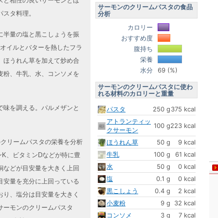
スと相性の良いサーモンとほ
サーモンのクリームパスタの食品
パスタ料理。
分析
カロリー
に半量の塩と黒こしょうを振
おすすめ度
ブオイルとバターを熱したフラ
腹持ち
栄養
、ほうれん草を加えて炒め合
水分
69 (%)
麦粉、牛乳、水、コンソメを
サーモンのクリームパスタに使わ
れる材料のカロリーと重量
で味を調える。パルメザンと
パスタ
250 g
375 kcal
アトランティッ
100 g
223 kcal
クサーモン
ンのクリームパスタの栄養を分析
ほうれん草
50 g
9 kcal
牛乳
100 g
61 kcal
ンK、ビタミンDなどが特に豊
水
50 g
0 kcal
銅などが目安量を大きく上回
塩
0.1 g
0 kcal
目安量を充分に上回っている
黒こしょう
0.4 g
2 kcal
おり、塩分は目安量を大きく
小麦粉
9 g
32 kcal
サーモンのクリームパスタ
コンソメ
3 g
7 kcal