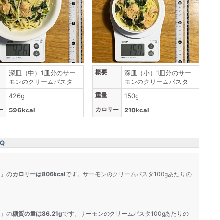
概要
深皿（中）1皿分のサー
深皿（小）1皿分のサー
モンのクリームパスタ
モンのクリームパスタ
重量
426g
150g
ー
カロリー
596kcal
210kcal
Q
g」の
カロリーは806kcal
です。サーモンのクリームパスタ100gあたりの
g」の
糖質の量は86.21g
です。サーモンのクリームパスタ100gあたりの