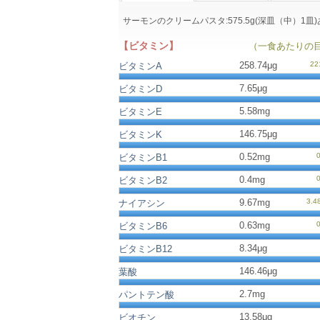
サーモンのクリームパスタ:575.5g(深皿（中）
【ビタミン】
（一食あたりの
258.74μg
ビタミンA
7.65μg
ビタミンD
5.58mg
ビタミンE
146.75μg
ビタミンK
0.52mg
ビタミンB1
0.4mg
ビタミンB2
9.67mg
ナイアシン
0.63mg
ビタミンB6
8.34μg
ビタミンB12
146.46μg
葉酸
2.7mg
パントテン酸
13.58μg
ビオチン