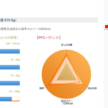
575.5g）
養量暫定値算出の基準カロリー1800kcal
あたりの目安）
【PFCバランス】