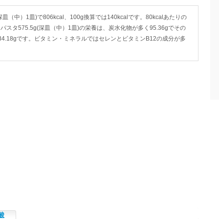
中）1皿)で806kcal、100g換算では140kcalです。80kcalあたりの
スタ575.5g(深皿（中）1皿)の栄養は、炭水化物が多く95.36gでその
質が34.18gです。ビタミン・ミネラルではセレンとビタミンB12の成分が多
酸