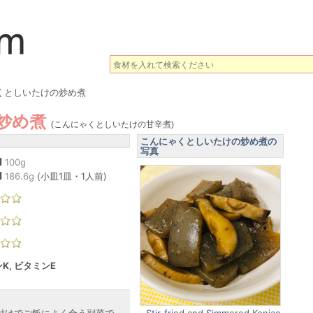
くとしいたけの炒め煮
炒め煮
(こんにゃくとしいたけの甘辛煮)
こんにゃくとしいたけの炒め煮の
写真
l
100g
l
186.6
g
(
小皿1皿・1人前
)
K, ビタミンE