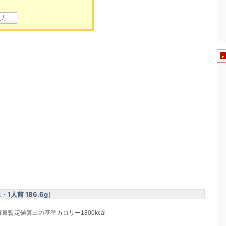
人前 186.6g）
養量暫定値算出の基準カロリー1800kcal