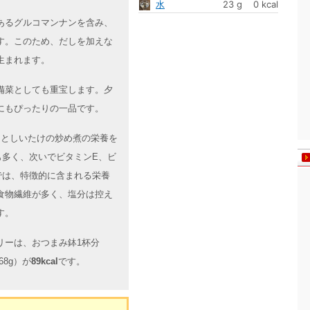
水
23 g
0 kcal
あるグルコマンナンを含み、
す。このため、だしを加えな
生まれます。
備菜としても重宝します。夕
にもぴったりの一品です。
ゃくとしいたけの炒め煮の栄養を
も多く、次いでビタミンE、ビ
では、特徴的に含まれる栄養
食物繊維が多く、塩分は控え
す。
リーは、おつまみ鉢1杯分
68g）が
89kcal
です。