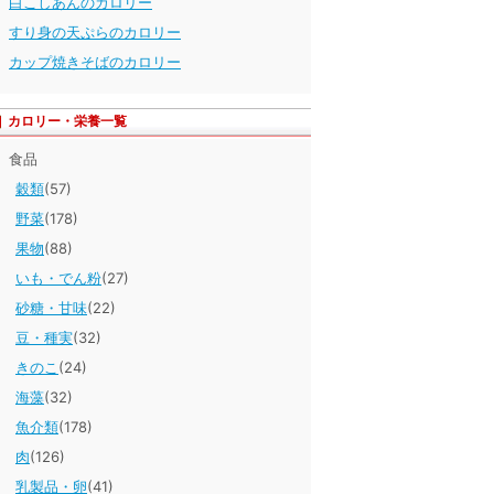
白こしあんのカロリー
すり身の天ぷらのカロリー
カップ焼きそばのカロリー
カロリー・栄養一覧
食品
穀類
(57)
野菜
(178)
果物
(88)
いも・でん粉
(27)
砂糖・甘味
(22)
豆・種実
(32)
きのこ
(24)
海藻
(32)
魚介類
(178)
肉
(126)
乳製品・卵
(41)