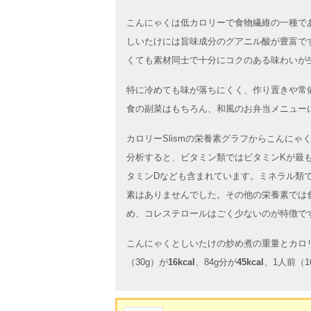
こんにゃくは低カロリーで食物繊維の一種で
しいたけには旨味成分のグアニル酸が豊富で
くても素材同士で十分にコクのある味わいが
特に冷めても味が落ちにくく、作り置きや常
食の副菜はもちろん、和風のお弁当メニュー
カロリーSlismの栄養素グラフからこんに
分析すると、ビタミン類ではビタミンKが最
タミンDなども含まれています。ミネラル類
素はありませんでした。その他の栄養素では
め、コレステロールはごく少ないのが特徴で
こんにゃくとしいたけの炒め煮の重量とカロ
（30g）が
16kcal
、84g分が
45kcal
、1人前（1