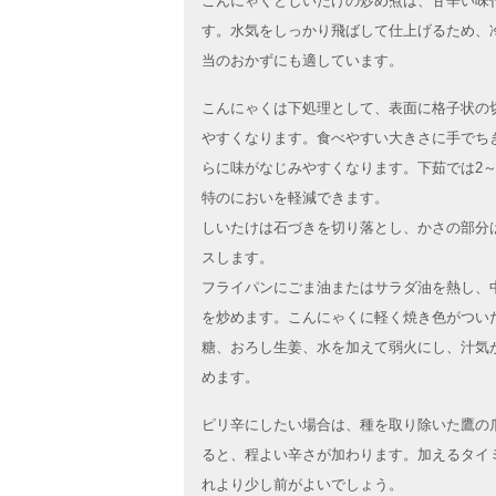
こんにゃくとしいたけの炒め煮は、甘辛い味
す。水気をしっかり飛ばして仕上げるため、
当のおかずにも適しています。
こんにゃくは下処理として、表面に格子状の
やすくなります。食べやすい大きさに手でち
らに味がなじみやすくなります。下茹では2～
特のにおいを軽減できます。
しいたけは石づきを切り落とし、かさの部分
スします。
フライパンにごま油またはサラダ油を熱し、
を炒めます。こんにゃくに軽く焼き色がつい
糖、おろし生姜、水を加えて弱火にし、汁気
めます。
ピリ辛にしたい場合は、種を取り除いた鷹の
ると、程よい辛さが加わります。加えるタイ
れより少し前がよいでしょう。