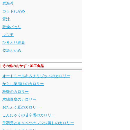
岩海苔
カットわかめ
青汁
乾燥パセリ
マツモ
ひきわり納豆
乾燥わかめ
その他のおかず・加工食品
オートミールキムチリゾットのカロリー
からし菜漬けのカロリー
板麩のカロリー
木綿豆腐のカロリー
おたふく豆のカロリー
こんにゃくの甘辛煮のカロリー
手羽元とキャベツのレンジ蒸しのカロリー