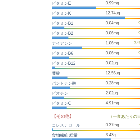
0.99mg
ビタミンE
12.74μg
ビタミンK
0.04mg
ビタミンB1
0.06mg
ビタミンB2
1.06mg
ナイアシン
0.06mg
ビタミンB6
0.02μg
ビタミンB12
12.56μg
葉酸
0.28mg
パントテン酸
2.02μg
ビオチン
4.91mg
ビタミンC
【その他】
（一食あたりの
0.37
mg
コレステロール
3.43
g
食物繊維 総量