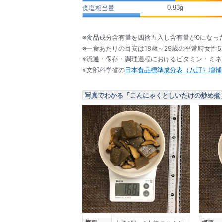
0.93
g
食塩相当量
※食品成分含有量を四捨五入し含有量が0になっ
※一食あたりの目安は18歳～29歳の平常時女性5
※流通・保存・調理過程におけるビタミン・ミ
※文部科学省の
日本食品標準成分表（八訂）増補2
写真でわかる「こんにゃくとしいたけの炒め煮