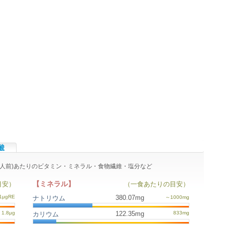
酸
皿・1人前)あたりのビタミン・ミネラル・食物繊維・塩分など
【ミネラル】
目安）
（一食あたりの目安）
380.07mg
ナトリウム
122.35mg
カリウム