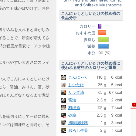
Stir-fried and Simmered Konjac
付けでご飯によく合う副菜で
and Shiitake Mushrooms
冷めても味がぼやけず、お弁
こんにゃくとしいたけの炒め煮の
食品分析
カロリー
切り込みを入れると味がしみ
おすすめ度
ぎることで、断面が増えてさ
腹持ち
3分程度が目安で、アクや独
栄養
水分
90 (%)
は食べやすい大きさにスライ
こんにゃくとしいたけの炒め煮に
使われる材料のカロリーと重量
こんにゃく
116 g
6 kcal
中火でこんにゃくとしいたけ
しいたけ
25 g
5 kcal
たら、醤油、みりん、酒、砂
サラダ油
7.5 g
67 kcal
がほとんどなくなるまで煮詰
醤油
2.3 g
2 kcal
料理酒
7.5 g
7 kcal
砂糖
2.3 g
9 kcal
爪を輪切りにして一緒に炒め
風味調味料
1 g
3 kcal
ミングは調味料と同時か、そ
おろし生姜
2 g
1 kcal