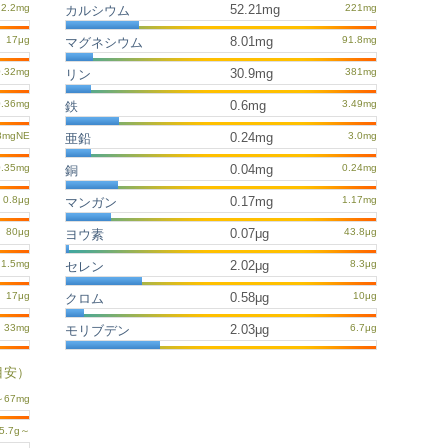
52.21mg
カルシウム
8.01mg
マグネシウム
30.9mg
リン
0.6mg
鉄
0.24mg
亜鉛
0.04mg
銅
0.17mg
マンガン
0.07μg
ヨウ素
2.02μg
セレン
0.58μg
クロム
2.03μg
モリブデン
目安）