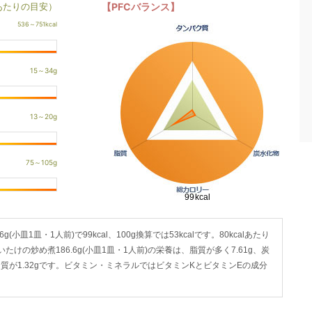
あたりの目安）
【PFCバランス】
皿1皿・1人前)で99kcal、100g換算では53kcalです。80kcalあたり
たけの炒め煮186.6g(小皿1皿・1人前)の栄養は、脂質が多く7.61g、炭
ぱく質が1.32gです。ビタミン・ミネラルではビタミンKとビタミンEの成分