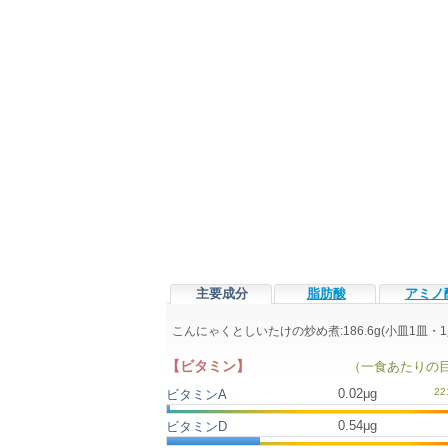
主要成分
脂肪酸
アミノ
こんにゃくとしいたけの炒め煮:186.6g(小皿1
【ビタミン】
（一食あたりの
0.02μg
ビタミンA
0.54μg
ビタミンD