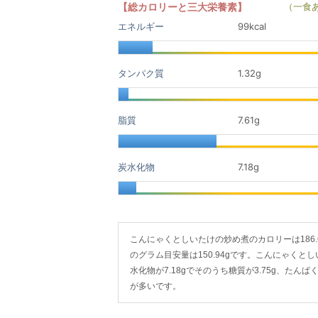
【総カロリーと三大栄養素】
（一食
エネルギー
99kcal
タンパク質
1.32
g
脂質
7.61
g
炭水化物
7.18
g
こんにゃくとしいたけの炒め煮のカロリーは186.6g(小
のグラム目安量は150.94gです。こんにゃくとしい
水化物が7.18gでそのうち糖質が3.75g、たん
が多いです。