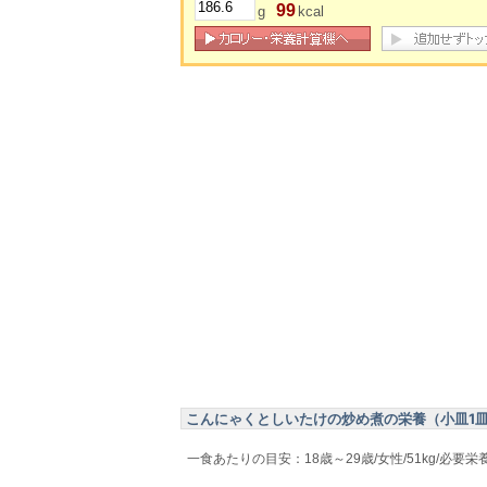
99
g
kcal
こんにゃくとしいたけの炒め煮の栄養（小皿1皿・1
一食あたりの目安：18歳～29歳/女性/51kg/必要栄