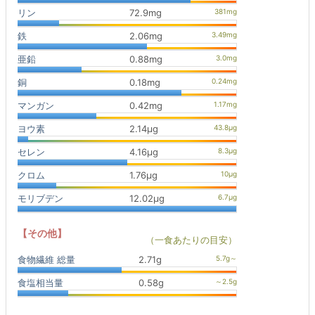
リン
72.9mg
鉄
2.06mg
亜鉛
0.88mg
銅
0.18mg
マンガン
0.42mg
ヨウ素
2.14μg
セレン
4.16μg
クロム
1.76μg
モリブデン
12.02μg
【その他】
（一食あたりの目安）
食物繊維 総量
2.71g
食塩相当量
0.58g