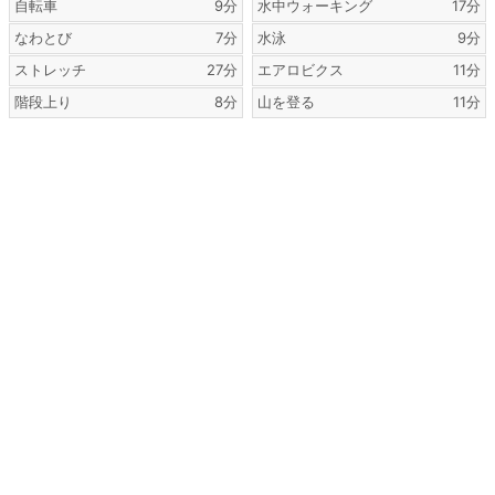
自転車
9分
水中ウォーキング
17分
なわとび
7分
水泳
9分
ストレッチ
27分
エアロビクス
11分
階段上り
8分
山を登る
11分