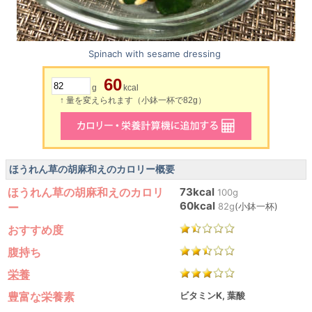
Spinach with sesame dressing
60
g
kcal
↑ 量を変えられます（小鉢一杯で82g）
ほうれん草の胡麻和えのカロリー概要
ほうれん草の胡麻和えのカロリ
73kcal
100g
60kcal
ー
82g
(小鉢一杯)
おすすめ度
腹持ち
栄養
豊富な栄養素
ビタミンK, 葉酸