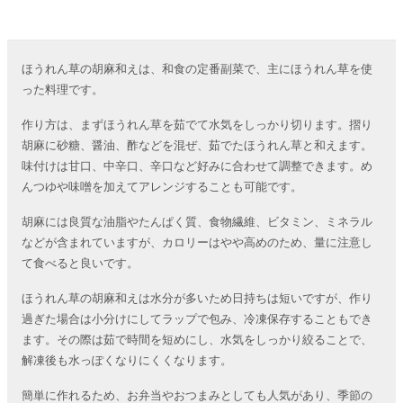
ほうれん草の胡麻和えは、和食の定番副菜で、主にほうれん草を使
った料理です。
作り方は、まずほうれん草を茹でて水気をしっかり切ります。摺り
胡麻に砂糖、醤油、酢などを混ぜ、茹でたほうれん草と和えます。
味付けは甘口、中辛口、辛口など好みに合わせて調整できます。め
んつゆや味噌を加えてアレンジすることも可能です。
胡麻には良質な油脂やたんぱく質、食物繊維、ビタミン、ミネラル
などが含まれていますが、カロリーはやや高めのため、量に注意し
て食べると良いです。
ほうれん草の胡麻和えは水分が多いため日持ちは短いですが、作り
過ぎた場合は小分けにしてラップで包み、冷凍保存することもでき
ます。その際は茹で時間を短めにし、水気をしっかり絞ることで、
解凍後も水っぽくなりにくくなります。
簡単に作れるため、お弁当やおつまみとしても人気があり、季節の