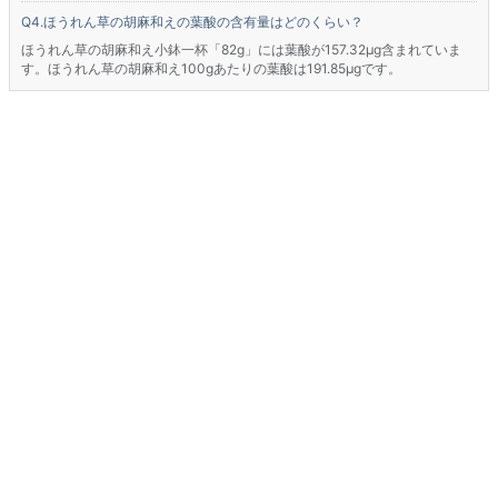
ほうれん草の胡麻和えの葉酸の含有量はどのくらい？
ほうれん草の胡麻和え小鉢一杯「82g」には葉酸が157.32μg含まれていま
す。ほうれん草の胡麻和え100gあたりの葉酸は191.85μgです。