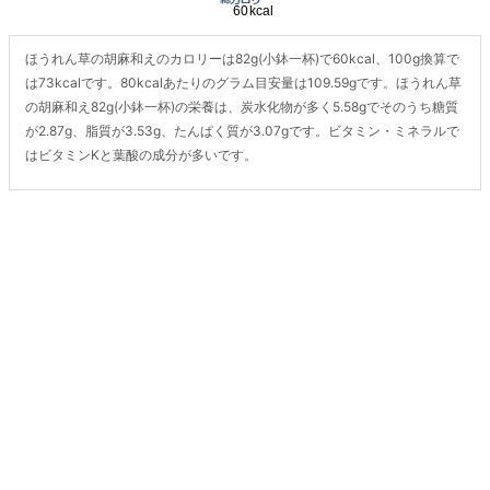
ほうれん草の胡麻和えのカロリーは82g(小鉢一杯)で60kcal、100g換算で
は73kcalです。80kcalあたりのグラム目安量は109.59gです。ほうれん草
の胡麻和え82g(小鉢一杯)の栄養は、炭水化物が多く5.58gでそのうち糖質
が2.87g、脂質が3.53g、たんぱく質が3.07gです。ビタミン・ミネラルで
はビタミンKと葉酸の成分が多いです。