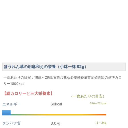
ほうれん草の胡麻和えの栄養（小鉢一杯 82g）
一食あたりの目安：18歳～29歳/女性/51kg/必要栄養量暫定値算出の基準カロ
リー1800kcal
【総カロリーと三大栄養素】
（一食あたりの目安）
エネルギー
60kcal
タンパク質
3.07g