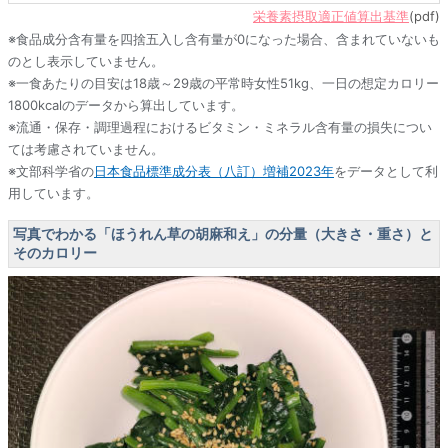
栄養素摂取適正値算出基準
(pdf)
※食品成分含有量を四捨五入し含有量が0になった場合、含まれていないも
のとし表示していません。
※一食あたりの目安は18歳～29歳の平常時女性51kg、一日の想定カロリー
1800kcalのデータから算出しています。
※流通・保存・調理過程におけるビタミン・ミネラル含有量の損失につい
ては考慮されていません。
※文部科学省の
日本食品標準成分表（八訂）増補2023年
をデータとして利
用しています。
写真でわかる「ほうれん草の胡麻和え」の分量（大きさ・重さ）と
そのカロリー