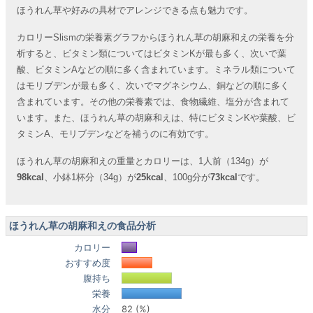
ほうれん草や好みの具材でアレンジできる点も魅力です。
カロリーSlismの栄養素グラフからほうれん草の胡麻和えの栄養を分
析すると、ビタミン類についてはビタミンKが最も多く、次いで葉
酸、ビタミンAなどの順に多く含まれています。ミネラル類について
はモリブデンが最も多く、次いでマグネシウム、銅などの順に多く
含まれています。その他の栄養素では、食物繊維、塩分が含まれて
います。また、ほうれん草の胡麻和えは、特にビタミンKや葉酸、ビ
タミンA、モリブデンなどを補うのに有効です。
ほうれん草の胡麻和えの重量とカロリーは、1人前（134g）が
98kcal
、小鉢1杯分（34g）が
25kcal
、100g分が
73kcal
です。
ほうれん草の胡麻和えの食品分析
カロリー
おすすめ度
腹持ち
栄養
水分
82 (%)