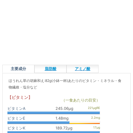
主要成分
脂肪酸
アミノ酸
ほうれん草の胡麻和え:82g(小鉢一杯)あたりのビタミン・ミネラル・食
物繊維・塩分など
【ビタミン】
（一食あたりの目安）
ビタミンA
245.06μg
ビタミンE
1.48mg
ビタミンK
189.72μg