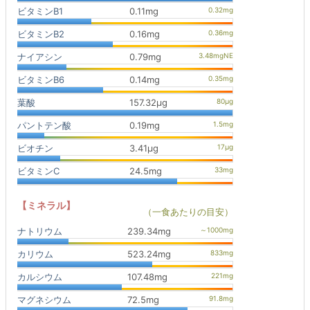
ビタミンB1
0.11mg
ビタミンB2
0.16mg
ナイアシン
0.79mg
ビタミンB6
0.14mg
葉酸
157.32μg
パントテン酸
0.19mg
ビオチン
3.41μg
ビタミンC
24.5mg
【ミネラル】
（一食あたりの目安）
ナトリウム
239.34mg
カリウム
523.24mg
カルシウム
107.48mg
マグネシウム
72.5mg