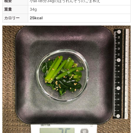
概要
小鉢1杯分34gのほうれんそうのごま和え
重量
34g
カロリー
25kcal