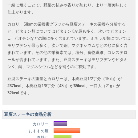
一緒に焼くことで、野菜の甘みや香りが加わり、より一層美味しく
仕上がります。
カロリーSlismの栄養素グラフから豆腐ステーキの栄養を分析する
と、ビタミン類についてはビタミンKが最も多く、次いでビタミン
E、ビオチンなどの順に多く含まれています。ミネラル類については
モリブデンが最も多く、次いで銅、マグネシウムなどの順に多く含
まれています。その他の栄養素では、塩分、食物繊維、コレステロ
ールが含まれています。また、豆腐ステーキはモリブデンやビタミ
ンK、銅、マグネシウムなどを補うのに有効です。
豆腐ステーキの重量とカロリーは、木綿豆腐1/2丁分（157g）が
237kcal
、木綿豆腐1/8丁分（43g）が
65kcal
、一口大（21g）が
32kcal
です。
豆腐ステーキの食品分析
カロリー
おすすめ度
腹持ち