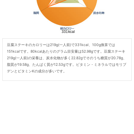
豆腐ステーキのカロリーは219g(一人前)で331kcal、100g換算では
151kcalです。80kcalあたりのグラム目安量は52.98gです。豆腐ステーキ
219g(一人前)の栄養は、炭水化物が多く22.82gでそのうち糖質が20.78g、
脂質が19.58g、たんぱく質が12.53gです。ビタミン・ミネラルではモリブ
デンとビタミンKの成分が多いです。