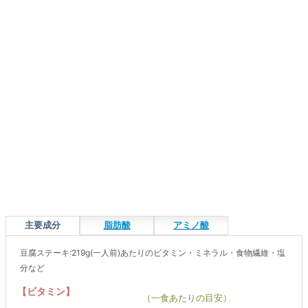
主要成分
脂肪酸
アミノ酸
豆腐ステーキ:219g(一人前)あたりのビタミン・ミネラル・食物繊維・塩
分など
【ビタミン】
（一食あたりの目安）