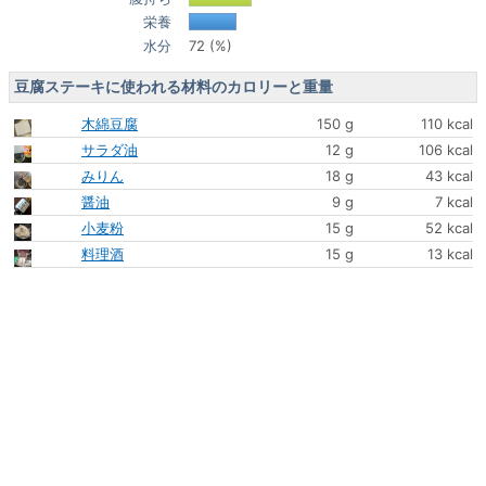
栄養
水分
72 (%)
豆腐ステーキに使われる材料のカロリーと重量
木綿豆腐
150 g
110 kcal
サラダ油
12 g
106 kcal
みりん
18 g
43 kcal
醤油
9 g
7 kcal
小麦粉
15 g
52 kcal
料理酒
15 g
13 kcal