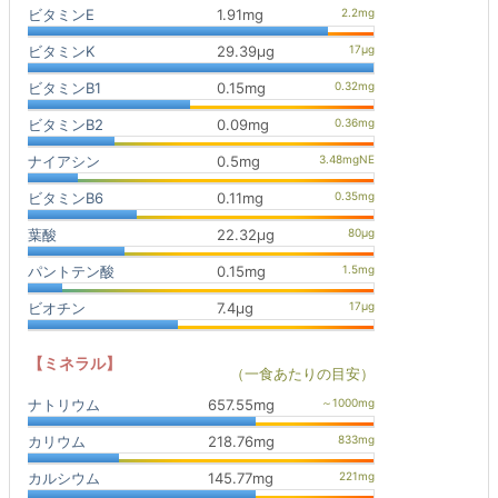
ビタミンE
1.91mg
ビタミンK
29.39μg
ビタミンB1
0.15mg
ビタミンB2
0.09mg
ナイアシン
0.5mg
ビタミンB6
0.11mg
葉酸
22.32μg
パントテン酸
0.15mg
ビオチン
7.4μg
【ミネラル】
（一食あたりの目安）
ナトリウム
657.55mg
カリウム
218.76mg
カルシウム
145.77mg