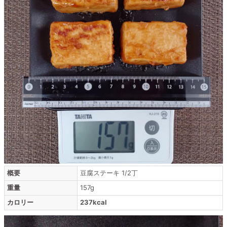
概要
豆腐ステーキ 1/2丁
重量
157g
カロリー
237kcal