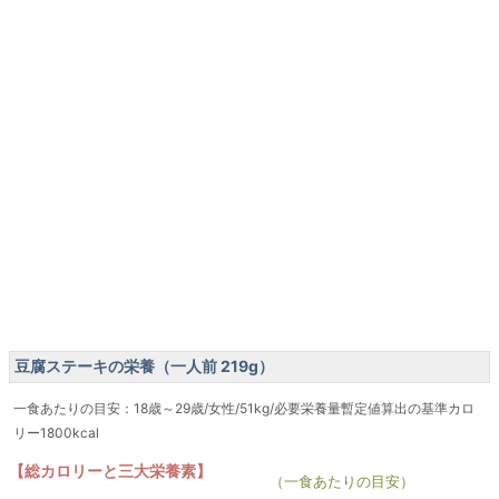
豆腐ステーキの栄養（一人前 219g）
一食あたりの目安：18歳～29歳/女性/51kg/必要栄養量暫定値算出の基準カロ
リー1800kcal
【総カロリーと三大栄養素】
（一食あたりの目安）