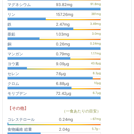
マグネシウム
93.82mg
リン
157.26mg
鉄
2.47mg
亜鉛
1.03mg
銅
0.26mg
マンガン
0.79mg
ヨウ素
9.09μg
セレン
7.6μg
クロム
6.88μg
モリブデン
72.42μg
【その他】
（一食あたりの目安）
コレステロール
0.24mg
食物繊維 総量
2.04g