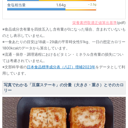
食塩相当量
1.64g
栄養素摂取適正値算出基準
(pdf)
※食品成分含有量を四捨五入し含有量が0になった場合、含まれていないも
のとし表示していません。
※一食あたりの目安は18歳～29歳の平常時女性51kg、一日の想定カロリー
1800kcalのデータから算出しています。
※流通・保存・調理過程におけるビタミン・ミネラル含有量の損失につい
ては考慮されていません。
※文部科学省の
日本食品標準成分表（八訂）増補2023年
をデータとして利
用しています。
写真でわかる「豆腐ステーキ」の分量（大きさ・重さ）とそのカロ
リー