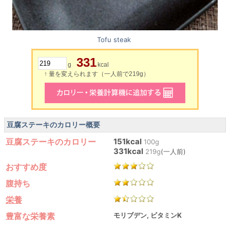
Tofu steak
331
g
kcal
↑ 量を変えられます（一人前で219g）
豆腐ステーキのカロリー概要
豆腐ステーキのカロリー
151kcal
100g
331kcal
219g
(一人前)
おすすめ度
腹持ち
栄養
豊富な栄養素
モリブデン, ビタミンK