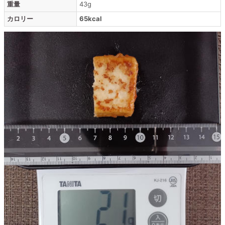
重量
43g
カロリー
65kcal