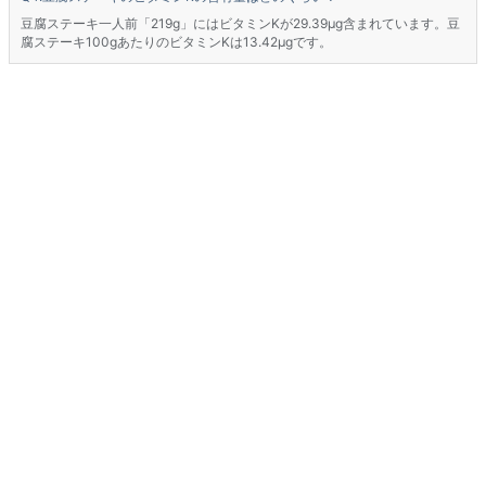
豆腐ステーキ一人前「219g」にはビタミンKが29.39μg含まれています。豆
腐ステーキ100gあたりのビタミンKは13.42μgです。