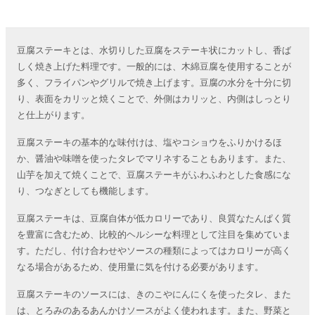
豆腐ステーキとは、水切りした豆腐をステーキ状にカットし、香ば
しく焼き上げた料理です。一般的には、木綿豆腐を使用することが
多く、フライパンやグリルで焼き上げます。豆腐の水分を十分に切
り、表面をカリッと焼くことで、外側はカリッと、内側はしっとり
と仕上がります。
豆腐ステーキの基本的な味付けは、塩やコショウをふりかけるほ
か、醤油や味噌を使ったタレでマリネすることもあります。また、
山芋を加えて焼くことで、豆腐ステーキがふわふわとした食感にな
り、つなぎとしても機能します。
豆腐ステーキは、豆腐自体が低カロリーであり、良質なたんぱく質
を豊富に含むため、比較的ヘルシーな料理として注目を集めていま
す。ただし、付け合わせやソースの種類によってはカロリーが高く
なる場合があるため、使用量に気を付ける必要があります。
豆腐ステーキのソースには、きのこやにんにくを使ったタレ、また
は、とろみのあるあんかけソースがよく使われます。また、野菜と