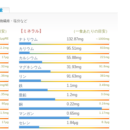
酸
食物繊維・塩分など
【ミネラル】
目安）
（一食あたりの目安）
132.87mg
ナトリウム
95.51mg
カリウム
55.88mg
カルシウム
31.93mg
マグネシウム
91.63mg
リン
1.1mg
鉄
1.2mg
亜鉛
0.22mg
銅
0.65mg
マンガン
1.84μg
セレン