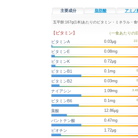
主要成分
脂肪酸
アミノ
五平餅:167g(1本)あたりのビタミン・ミネラル・
【ビタミン】
（一食あたりの
0.03μg
ビタミンA
0.08mg
ビタミンE
0.72μg
ビタミンK
0.1mg
ビタミンB1
0.03mg
ビタミンB2
1.09mg
ナイアシン
0.1mg
ビタミンB6
12.86μg
葉酸
0.47mg
パントテン酸
1.72μg
ビオチン