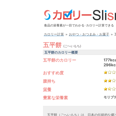
食品の栄養素が一目でわかる･カロリー計算できる
カロリー計算
»
おやつ・おつまみ・お菓子
»
五平餅
(ごへいもち)
五平餅のカロリー概要
五平餅のカロリー
177kca
296kc
おすすめ度
腹持ち
栄養
豊富な栄養素
モリブデ
五平餅（ごへいもち）は、日本の伝統的な郷