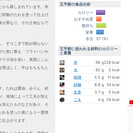
五平餅の食品分析
くから親しまれています。米
カロリー
に特製のたれを塗って仕上げ
おすすめ度
味が異なり、その土地ならで
腹持ち
。
栄養
水分
57 (%)
し、すりこぎで粒が残らない
五平餅に使われる材料のカロリー
けた形に整え、フライパンや
と重量
サラダ油を使い、表面にこん
米
66 g
226 kcal
は香ばしく、中はもちもちと
水
82 g
0 kcal
味噌
5.5 g
11 kcal
砂糖
8.8 g
34 kcal
す。たれは醤油、みりん、砂
生姜
0.7 g
0 kcal
が、地域によって工夫が加え
ごま
4 g
24 kcal
を加えたものなどがあり、そ
たれを塗った後にもう一度焼
に仕上がります。