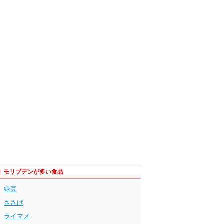
モリブデンが多い食品
緑豆
ささげ
ライマメ