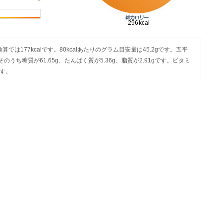
g換算では177kcalです。80kcalあたりのグラム目安量は45.2gです。五平
でそのうち糖質が61.65g、たんぱく質が5.36g、脂質が2.91gです。ビタミ
す。