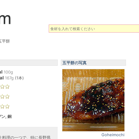
五平餅
五平餅の写真
l
100g
al
167
g
(
1本
)
ン, 銅
Goheimochi
土料理の一つで、特に長野県