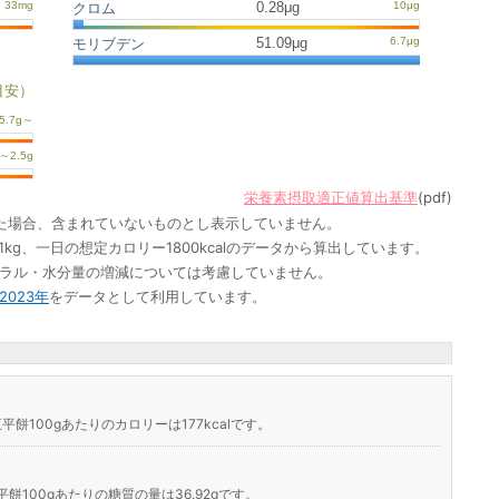
0.28μg
クロム
51.09μg
モリブデン
目安）
栄養素摂取適正値算出基準
(pdf)
た場合、含まれていないものとし表示していません。
1kg、一日の想定カロリー1800kcalのデータから算出しています。
ネラル・水分量の増減については考慮していません。
023年
をデータとして利用しています。
平餅100gあたりのカロリーは177kcalです。
餅100gあたりの糖質の量は36.92gです。