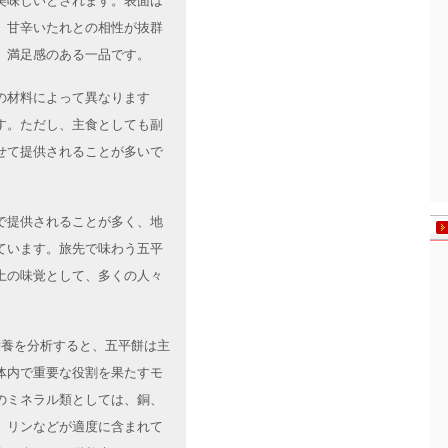
美味しいとされます。表面は
、甘辛いたれとの相性が抜群
、満足感のある一品です。
の材料によって異なります
す。ただし、主食としても副
せて提供されることが多いで
で提供されることが多く、地
ています。旅先で味わう五平
土の味覚として、多くの人々
の栄養を分析すると、五平餅は主
体内で重要な役割を果たすモ
のミネラル類としては、銅、
、リンなどが適度に含まれて