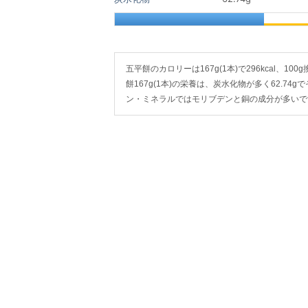
五平餅のカロリーは167g(1本)で296kcal、100
餅167g(1本)の栄養は、炭水化物が多く62.74g
ン・ミネラルではモリブデンと銅の成分が多いで