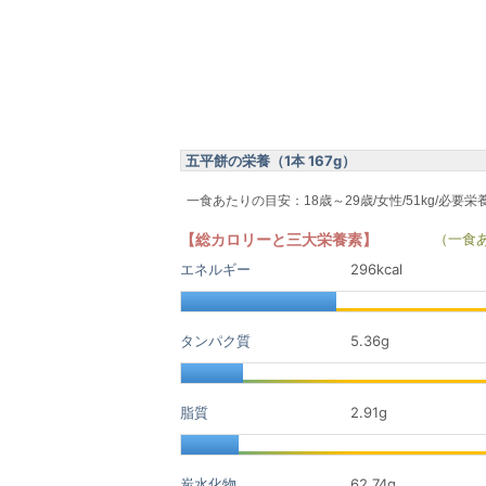
五平餅の栄養（1本 167g）
一食あたりの目安：18歳～29歳/女性/51kg/必要栄
【総カロリーと三大栄養素】
（一食
エネルギー
296kcal
タンパク質
5.36
g
脂質
2.91
g
炭水化物
62.74
g