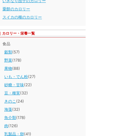
いきなり団子のカロリー
粟餅のカロリー
スイカの種のカロリー
カロリー・栄養一覧
食品
穀類
(57)
野菜
(178)
果物
(88)
いも・でん粉
(27)
砂糖・甘味
(22)
豆・種実
(32)
きのこ
(24)
海藻
(32)
魚介類
(178)
肉
(126)
乳製品・卵
(41)