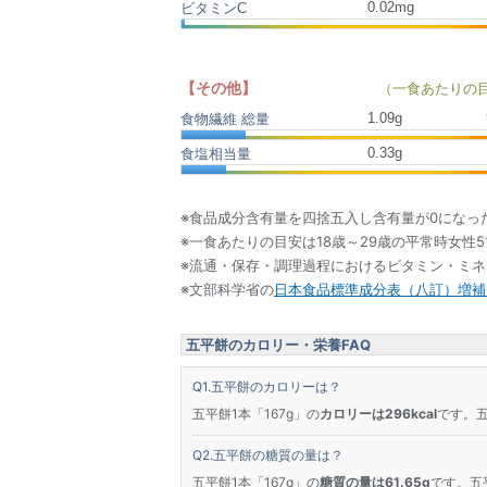
0.02mg
ビタミンC
【その他】
（一食あたりの
1.09
g
食物繊維 総量
0.33
g
食塩相当量
※食品成分含有量を四捨五入し含有量が0になっ
※一食あたりの目安は18歳～29歳の平常時女性5
※流通・保存・調理過程におけるビタミン・ミ
※文部科学省の
日本食品標準成分表（八訂）増補2
五平餅のカロリー・栄養FAQ
五平餅のカロリーは？
五平餅1本「167g」の
カロリーは296kcal
です。五
五平餅の糖質の量は？
五平餅1本「167g」の
糖質の量は61.65g
です。五平