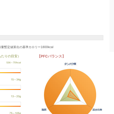
養量暫定値算出の基準カロリー1800kcal
あたりの目安）
【PFCバランス】