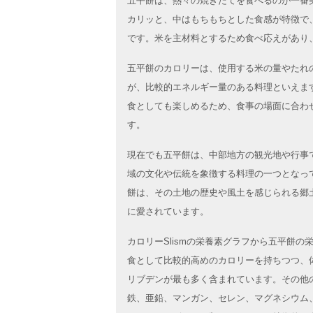
五平餅は、熱々の焼きたてを食べるのが一番
カリッと、中はもちもちとした食感が特徴で
です。米を主材料とするため食べ応えがあり
五平餅のカロリーは、使用する米の量やたれ
が、比較的エネルギー量のある料理といえま
食としても楽しめるため、食事の場面に合わ
す。
現在でも五平餅は、中部地方の観光地や行事
域の文化や伝統を象徴する料理の一つとなっ
餅は、その土地の歴史や風土を感じられる郷
に愛されています。
カロリーSlismの栄養素グラフから五平餅
食として比較的高めのカロリーを持ちつつ、
リブデンが最も多く含まれています。その他
鉄、亜鉛、マンガン、セレン、マグネシウム