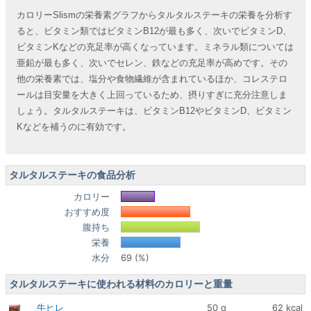
カロリーSlismの栄養素グラフからタルタルステーキの栄養を分析す
ると、ビタミン類ではビタミンB12が最も多く、次いでビタミンD、
ビタミンKなどの充足率が高くなっています。ミネラル類については
亜鉛が最も多く、次いでセレン、鉄などの充足率が高めです。その
他の栄養素では、塩分や食物繊維が含まれているほか、コレステロ
ールは目安量を大きく上回っているため、摂りすぎに充分注意しま
しょう。タルタルステーキは、ビタミンB12やビタミンD、ビタミン
Kなどを補うのに有効です。
タルタルステーキの食品分析
カロリー
おすすめ度
腹持ち
栄養
水分
69 (%)
タルタルステーキに使われる材料のカロリーと重量
牛ヒレ
50 g
62 kcal