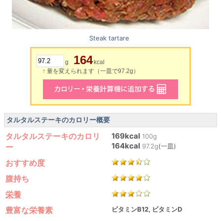
Steak tartare
164
g
kcal
↑ 量を変えられます（一皿で97.2g）
タルタルステーキのカロリー概要
タルタルステーキのカロリ
169kcal
100g
164kcal
ー
97.2g
(一皿)
おすすめ度
腹持ち
栄養
豊富な栄養素
ビタミンB12, ビタミンD