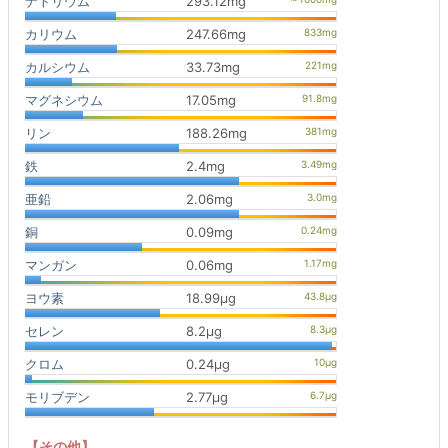
ナトリウム
293.12mg
カリウム
247.66mg
カルシウム
33.73mg
マグネシウム
17.05mg
リン
188.26mg
鉄
2.4mg
亜鉛
2.06mg
銅
0.09mg
マンガン
0.06mg
ヨウ素
18.99μg
セレン
8.2μg
クロム
0.24μg
モリブデン
2.77μg
【その他】