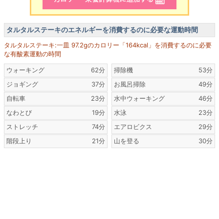
タルタルステーキのエネルギーを消費するのに必要な運動時間
タルタルステーキ:一皿 97.2gのカロリー「164kcal」を消費するのに必要
な有酸素運動の時間
ウォーキング
62分
掃除機
53分
ジョギング
37分
お風呂掃除
49分
自転車
23分
水中ウォーキング
46分
なわとび
19分
水泳
23分
ストレッチ
74分
エアロビクス
29分
階段上り
21分
山を登る
30分