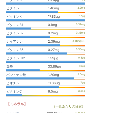
ビタミンE
1.46mg
ビタミンK
17.83μg
ビタミンB1
0.1mg
ビタミンB2
0.2mg
ナイアシン
2.39mg
ビタミンB6
0.27mg
ビタミンB12
1.59μg
葉酸
33.89μg
パントテン酸
1.29mg
ビオチン
11.36μg
ビタミンC
6.5mg
【ミネラル】
（一食あたりの目安）