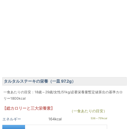
タルタルステーキの栄養（一皿 97.2g）
一食あたりの目安：18歳～29歳/女性/51kg/必要栄養量暫定値算出の基準カロ
リー1800kcal
【総カロリーと三大栄養素】
（一食あたりの目安）
エネルギー
164kcal