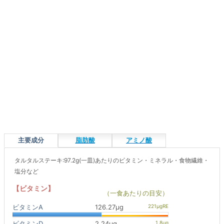
主要成分
脂肪酸
アミノ酸
タルタルステーキ:97.2g(一皿)あたりのビタミン・ミネラル・食物繊維・
塩分など
【ビタミン】
（一食あたりの目安）
ビタミンA
126.27μg
ビタミンD
2.24μg