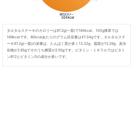
タルタルステーキのカロリーは97.2g(一皿)で164kcal、100g換算では
169kcalです。80kcalあたりのグラム目安量は47.34gです。タルタルステ
ーキ97.2g(一皿)の栄養は、たんぱく質が多く13.32g、脂質が12.29g、炭水
化物が2.85gでそのうち糖質が2.55gです。ビタミン・ミネラルではビタミ
ンB12とビタミンDの成分が多いです。