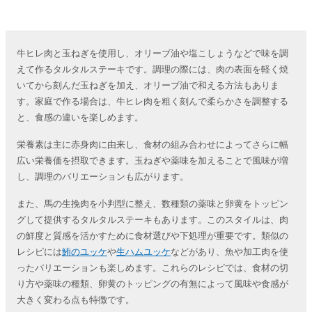
牛ヒレ肉と玉ねぎを使用し、オリーブ油や塩こしょうなどで味を調
えて作るタルタルステーキです。調理の際には、肉の表面を軽く焼
いてから刻んだ玉ねぎを加え、オリーブ油で和える方法もありま
す。家庭で作る場合は、牛ヒレ肉を粗く刻んで柔らかさを調整する
と、食感の違いを楽しめます。
栄養素は主に赤身肉に由来し、食材の組み合わせによってさらに幅
広い栄養価を摂取できます。玉ねぎや薬味を加えることで風味が増
し、調理のバリエーションも広がります。
また、馬の生挽肉を小判型に整え、数種類の薬味と卵黄をトッピン
グして提供するタルタルステーキもあります。このスタイルは、肉
の鮮度と質感を活かすために食材選びや下処理が重要です。類似の
レシピには
鮪のユッケ
や
生ハムユッケ
などがあり、魚や加工肉を使
ったバリエーションも楽しめます。これらのレシピでは、食材の切
り方や薬味の種類、卵黄のトッピングの有無によって風味や食感が
大きく変わる点も特徴です。