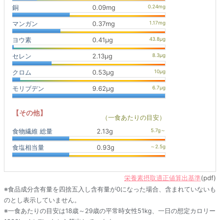
銅
0.09mg
マンガン
0.37mg
ヨウ素
0.41μg
セレン
2.13μg
クロム
0.53μg
モリブデン
9.62μg
【その他】
（一食あたりの目安）
食物繊維 総量
2.13g
食塩相当量
0.93g
栄養素摂取適正値算出基準
(pdf)
※食品成分含有量を四捨五入し含有量が0になった場合、含まれていないも
のとし表示していません。
※一食あたりの目安は18歳～29歳の平常時女性51kg、一日の想定カロリー