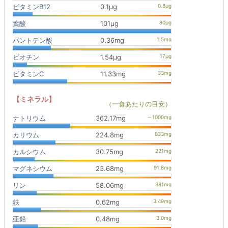
ビタミンB12
0.1μg
葉酸
101μg
パントテン酸
0.36mg
ビオチン
1.54μg
ビタミンC
11.33mg
【ミネラル】
（一食あたりの目安）
ナトリウム
362.17mg
カリウム
224.8mg
カルシウム
30.75mg
マグネシウム
23.68mg
リン
58.06mg
鉄
0.62mg
亜鉛
0.48mg