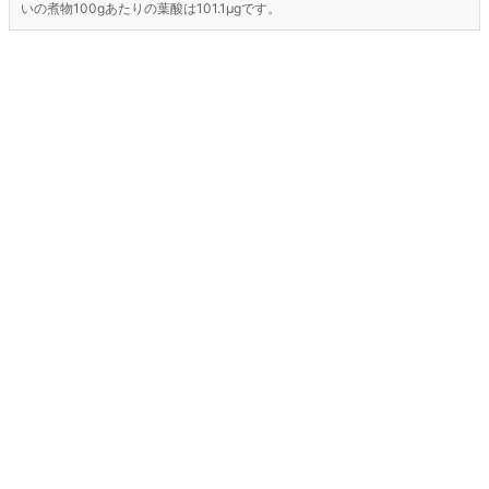
いの煮物100gあたりの葉酸は101.1μgです。