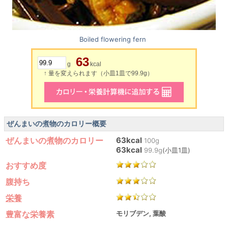
Boiled flowering fern
63
g
kcal
↑ 量を変えられます（小皿1皿で99.9g）
ぜんまいの煮物のカロリー概要
ぜんまいの煮物のカロリー
63kcal
100g
63kcal
99.9g
(小皿1皿)
おすすめ度
腹持ち
栄養
豊富な栄養素
モリブデン, 葉酸