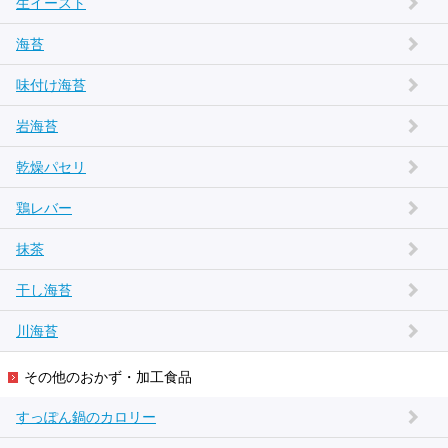
生イースト
海苔
味付け海苔
岩海苔
乾燥パセリ
鶏レバー
抹茶
干し海苔
川海苔
その他のおかず・加工食品
すっぽん鍋のカロリー