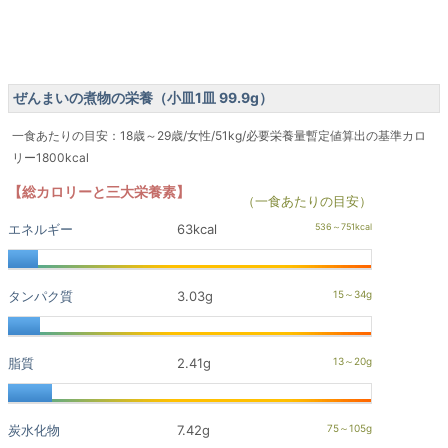
ぜんまいの煮物の栄養（小皿1皿 99.9g）
一食あたりの目安：18歳～29歳/女性/51kg/必要栄養量暫定値算出の基準カロ
リー1800kcal
【総カロリーと三大栄養素】
（一食あたりの目安）
エネルギー
63kcal
タンパク質
3.03g
脂質
2.41g
炭水化物
7.42g