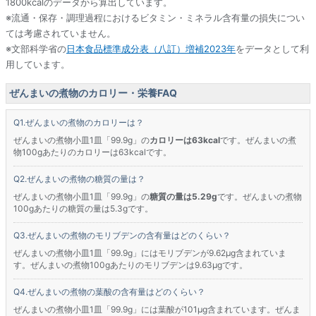
1800kcalのデータから算出しています。
※流通・保存・調理過程におけるビタミン・ミネラル含有量の損失につい
ては考慮されていません。
※文部科学省の
日本食品標準成分表（八訂）増補2023年
をデータとして利
用しています。
ぜんまいの煮物のカロリー・栄養FAQ
ぜんまいの煮物のカロリーは？
ぜんまいの煮物小皿1皿「99.9g」の
カロリーは63kcal
です。ぜんまいの煮
物100gあたりのカロリーは63kcalです。
ぜんまいの煮物の糖質の量は？
ぜんまいの煮物小皿1皿「99.9g」の
糖質の量は5.29g
です。ぜんまいの煮物
100gあたりの糖質の量は5.3gです。
ぜんまいの煮物のモリブデンの含有量はどのくらい？
ぜんまいの煮物小皿1皿「99.9g」にはモリブデンが9.62μg含まれていま
す。ぜんまいの煮物100gあたりのモリブデンは9.63μgです。
ぜんまいの煮物の葉酸の含有量はどのくらい？
ぜんまいの煮物小皿1皿「99.9g」には葉酸が101μg含まれています。ぜんま