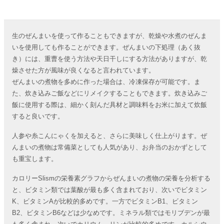
生のぜんまいを使って作ることもできますが、乾燥や水煮のぜんま
いを使用しても作ることができます。ぜんまいの下処理（あく抜
き）には、重曹を使う方法や天日干しにする方法がありますが、乾
燥させた方が風味が良くなると言われています。
ぜんまいの煮物を多めに作った場合は、冷凍保存が可能です。ま
た、炊き込みご飯などにリメイクすることもできます。炊き込みご
飯に使用する際は、細かく刻んだ具材と調味料をお米に加えて炊飯
すると良いです。
人参や糸こんにゃくを加えると、さらに美味しく仕上がります。ぜ
んまいの煮物は常備菜としても人気があり、お弁当のおかずとして
も重宝します。
カロリーSlismの栄養素グラフからぜんまいの煮物の栄養を分析する
と、ビタミン類では葉酸が最も多く含まれており、次いでビタミン
K、ビタミンAが比較的多めです。一方でビタミンB1、ビタミン
B2、ビタミンB6などは少なめです。ミネラル類ではモリブデンが最