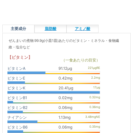
主要成分
脂肪酸
アミノ酸
ぜんまいの煮物:99.9g(小皿1皿)あたりのビタミン・ミネラル・食物繊
維・塩分など
【ビタミン】
（一食あたりの目安）
ビタミンA
91.12μg
ビタミンE
0.42mg
ビタミンK
20.41μg
ビタミンB1
0.02mg
ビタミンB2
0.06mg
ナイアシン
1.13mg
ビタミンB6
0.06mg