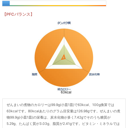
【PFCバランス】
ぜんまいの煮物のカロリーは99.9g(小皿1皿)で63kcal、100g換算では
63kcalです。80kcalあたりのグラム目安量は126.98gです。ぜんまいの煮
物99.9g(小皿1皿)の栄養は、炭水化物が多く7.42gでそのうち糖質が
5.29g、たんぱく質が3.03g、脂質が2.41gです。ビタミン・ミネラルでは