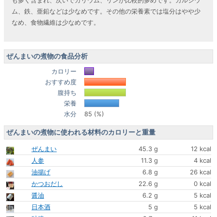
も多く含まれ、次いでカリウム、リンが比較的多めです。カルシウ
ム、鉄、亜鉛などは少なめです。その他の栄養素では塩分はやや少
なめ、食物繊維は少なめです。
ぜんまいの煮物の食品分析
カロリー
おすすめ度
腹持ち
栄養
水分
85 (%)
ぜんまいの煮物に使われる材料のカロリーと重量
ぜんまい
45.3 g
12 kcal
人参
11.3 g
4 kcal
油揚げ
6.8 g
26 kcal
かつおだし
22.6 g
0 kcal
醤油
6.2 g
5 kcal
日本酒
5 g
5 kcal