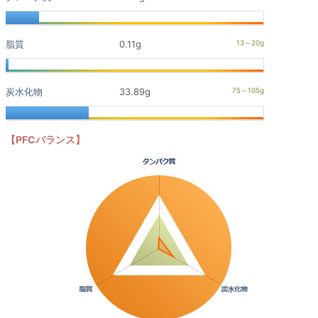
脂質
0.11g
炭水化物
33.89g
【PFCバランス】