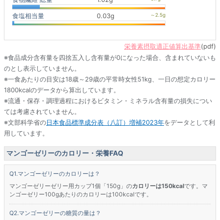
食塩相当量
0.03g
栄養素摂取適正値算出基準
(pdf)
※食品成分含有量を四捨五入し含有量が0になった場合、含まれていないも
のとし表示していません。
※一食あたりの目安は18歳～29歳の平常時女性51kg、一日の想定カロリー
1800kcalのデータから算出しています。
※流通・保存・調理過程におけるビタミン・ミネラル含有量の損失につい
ては考慮されていません。
※文部科学省の
日本食品標準成分表（八訂）増補2023年
をデータとして利
用しています。
マンゴーゼリーのカロリー・栄養FAQ
マンゴーゼリーのカロリーは？
マンゴーゼリーゼリー用カップ1個「150g」の
カロリーは150kcal
です。マ
ンゴーゼリー100gあたりのカロリーは100kcalです。
マンゴーゼリーの糖質の量は？