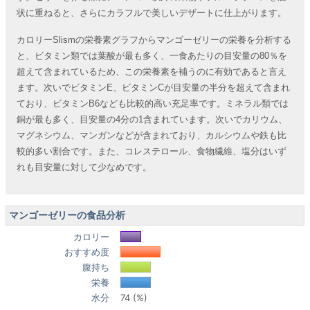
状に重ねると、さらにカラフルで美しいデザートに仕上がります。
カロリーSlismの栄養素グラフからマンゴーゼリーの栄養を分析する
と、ビタミン類では葉酸が最も多く、一食あたりの目安量の80％を
超えて含まれているため、この栄養素を補うのに有効であると言え
ます。次いでビタミンE、ビタミンCが目安量の半分を超えて含まれ
ており、ビタミンB6なども比較的高い充足率です。ミネラル類では
銅が最も多く、目安量の4分の1含まれています。次いでカリウム、
マグネシウム、マンガンなどが含まれており、カルシウムや鉄も比
較的多い割合です。また、コレステロール、食物繊維、塩分はいず
れも目安量に対して少なめです。
マンゴーゼリーの食品分析
カロリー
おすすめ度
腹持ち
栄養
水分
74 (%)