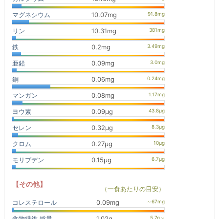
マグネシウム
10.07mg
リン
10.31mg
鉄
0.2mg
亜鉛
0.09mg
銅
0.06mg
マンガン
0.08mg
ヨウ素
0.09μg
セレン
0.32μg
クロム
0.27μg
モリブデン
0.15μg
【その他】
（一食あたりの目安）
コレステロール
0.09mg
食物繊維 総量
1.02g