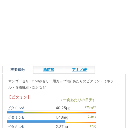
主要成分
脂肪酸
アミノ酸
マンゴーゼリー:150g(ゼリー用カップ1個)あたりのビタミン・ミネラ
ル・食物繊維・塩分など
【ビタミン】
（一食あたりの目安）
ビタミンA
40.25μg
ビタミンE
1.43mg
ビタミンK
2.37μg