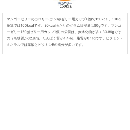
マンゴーゼリーのカロリーは150g(ゼリー用カップ1個)で150kcal、100g
換算では100kcalです。80kcalあたりのグラム目安量は80gです。マンゴ
ーゼリー150g(ゼリー用カップ1個)の栄養は、炭水化物が多く33.89gでそ
のうち糖質が32.87g、たんぱく質が4.44g、脂質が0.11gです。ビタミン・
ミネラルでは葉酸とビタミンEの成分が多いです。