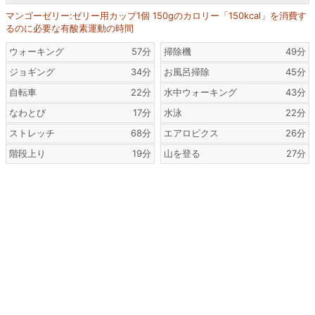
マンゴーゼリー:ゼリー用カップ1個 150gのカロリー「150kcal」を消費す
るのに必要な有酸素運動の時間
ウォーキング
57分
掃除機
49分
ジョギング
34分
お風呂掃除
45分
自転車
22分
水中ウォーキング
43分
なわとび
17分
水泳
22分
ストレッチ
68分
エアロビクス
26分
階段上り
19分
山を登る
27分