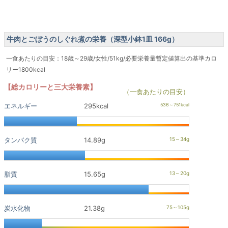
牛肉とごぼうのしぐれ煮の栄養（深型小鉢1皿 166g）
一食あたりの目安：18歳～29歳/女性/51kg/必要栄養量暫定値算出の基準カロ
リー1800kcal
【総カロリーと三大栄養素】
（一食あたりの目安）
エネルギー
295kcal
タンパク質
14.89g
脂質
15.65g
炭水化物
21.38g