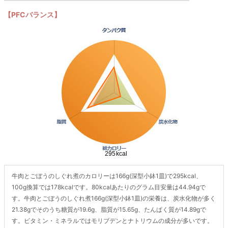
【PFCバランス】
牛肉とごぼうのしぐれ煮のカロリーは166g(深型小鉢1皿)で295kcal、
100g換算では178kcalです。80kcalあたりのグラム目安量は44.94gで
す。牛肉とごぼうのしぐれ煮166g(深型小鉢1皿)の栄養は、炭水化物が多く
21.38gでそのうち糖質が19.6g、脂質が15.65g、たんぱく質が14.89gで
す。ビタミン・ミネラルではモリブデンとナトリウムの成分が多いです。