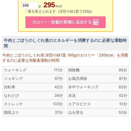
295
g
kcal
↑ 量を変えられます（深型小鉢1皿で166g）
牛肉とごぼうのしぐれ煮のエネルギーを消費するのに必要な運動時
間
牛肉とごぼうのしぐれ煮:深型小鉢1皿 166gのカロリー「295kcal」を消費
するのに必要な有酸素運動の時間
ウォーキング
111分
掃除機
95分
ジョギング
67分
お風呂掃除
87分
自転車
42分
水中ウォーキング
83分
なわとび
34分
水泳
42分
ストレッチ
133分
エアロビクス
51分
階段上り
37分
山を登る
53分