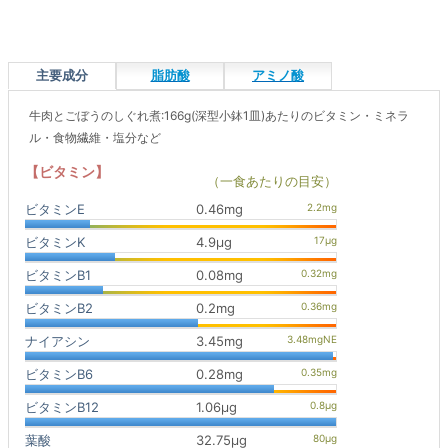
主要成分
脂肪酸
アミノ酸
牛肉とごぼうのしぐれ煮:166g(深型小鉢1皿)あたりのビタミン・ミネラ
ル・食物繊維・塩分など
【ビタミン】
（一食あたりの目安）
ビタミンE
0.46mg
ビタミンK
4.9μg
ビタミンB1
0.08mg
ビタミンB2
0.2mg
ナイアシン
3.45mg
ビタミンB6
0.28mg
ビタミンB12
1.06μg
葉酸
32.75μg