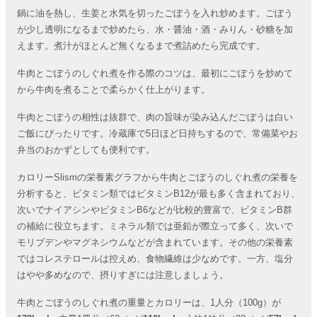
鍋に油を熱し、生姜と水気を切ったごぼうを入れ炒めます。ごぼう
が少し透明になるまで炒めたら、水・醤油・酒・みりん・砂糖を加
えます。煮汁がほとんど無くなるまで煮詰めたら完成です。
牛肉とごぼうのしぐれ煮を作る際のコツは、最初にごぼうを炒めて
から牛肉を煮ることで柔らかく仕上がります。
牛肉とごぼうの相性は抜群で、肉の旨味が染み込んだごぼうは白い
ご飯にぴったりです。冷蔵庫で5日ほど日持ちするので、常備菜やお
弁当のおかずとしても便利です。
カロリーSlismの栄養素グラフから牛肉とごぼうのしぐれ煮の栄養を
分析すると、ビタミン類ではビタミンB12が最も多く含まれており、
次いでナイアシンやビタミンB6などが比較的豊富で、ビタミンB群
の補給に役立ちます。ミネラル類では亜鉛が際立って多く、次いで
モリブデンやマグネシウムなどが含まれています。その他の栄養素
ではコレステロールは控えめ、食物繊維は少なめです。一方、塩分
はやや多めなので、摂りすぎには注意しましょう。
牛肉とごぼうのしぐれ煮の重量とカロリーは、1人分（100g）が