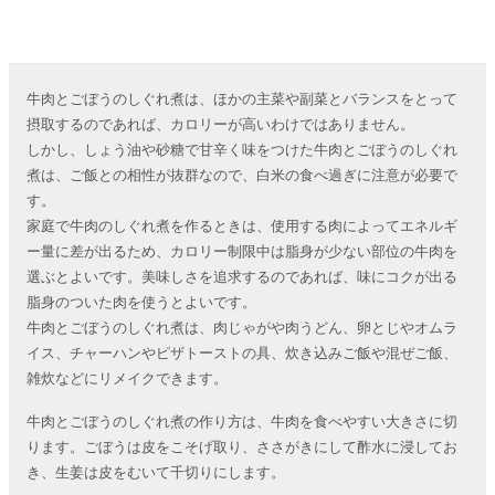
牛肉とごぼうのしぐれ煮は、ほかの主菜や副菜とバランスをとって
摂取するのであれば、カロリーが高いわけではありません。
しかし、しょう油や砂糖で甘辛く味をつけた牛肉とごぼうのしぐれ
煮は、ご飯との相性が抜群なので、白米の食べ過ぎに注意が必要で
す。
家庭で牛肉のしぐれ煮を作るときは、使用する肉によってエネルギ
ー量に差が出るため、カロリー制限中は脂身が少ない部位の牛肉を
選ぶとよいです。美味しさを追求するのであれば、味にコクが出る
脂身のついた肉を使うとよいです。
牛肉とごぼうのしぐれ煮は、肉じゃがや肉うどん、卵とじやオムラ
イス、チャーハンやピザトーストの具、炊き込みご飯や混ぜご飯、
雑炊などにリメイクできます。
牛肉とごぼうのしぐれ煮の作り方は、牛肉を食べやすい大きさに切
ります。ごぼうは皮をこそげ取り、ささがきにして酢水に浸してお
き、生姜は皮をむいて千切りにします。