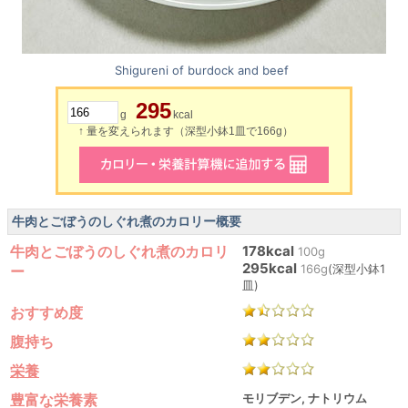
Shigureni of burdock and beef
295
g
kcal
↑ 量を変えられます（深型小鉢1皿で166g）
牛肉とごぼうのしぐれ煮のカロリー概要
牛肉とごぼうのしぐれ煮のカロリ
178kcal
100g
295kcal
166g
(深型小鉢1
ー
皿)
おすすめ度
腹持ち
栄養
豊富な栄養素
モリブデン, ナトリウム