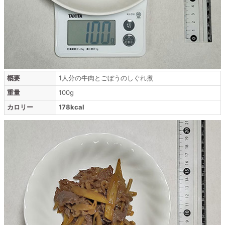
概要
1人分の牛肉とごぼうのしぐれ煮
重量
100g
カロリー
178kcal