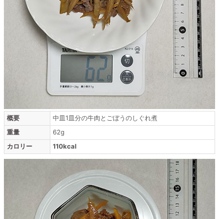
概要
中皿1皿分の牛肉とごぼうのしぐれ煮
重量
62g
カロリー
110kcal