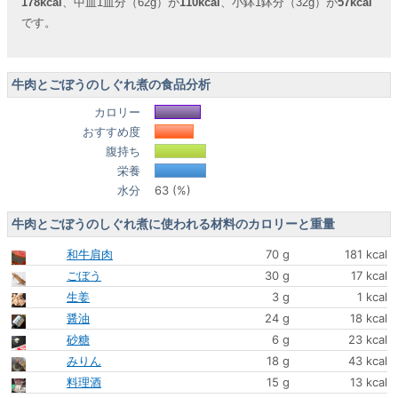
178kcal
、中皿1皿分（62g）が
110kcal
、小鉢1鉢分（32g）が
57kcal
です。
牛肉とごぼうのしぐれ煮の食品分析
カロリー
おすすめ度
腹持ち
栄養
水分
63 (%)
牛肉とごぼうのしぐれ煮に使われる材料のカロリーと重量
和牛肩肉
70 g
181 kcal
ごぼう
30 g
17 kcal
生姜
3 g
1 kcal
醤油
24 g
18 kcal
砂糖
6 g
23 kcal
みりん
18 g
43 kcal
料理酒
15 g
13 kcal