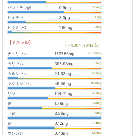
パントテン酸
0.9mg
ビオチン
3.3μg
ビタミンC
1.66mg
【ミネラル】
（一食あたりの目安）
ナトリウム
1537.58mg
カリウム
395.98mg
カルシウム
24.63mg
マグネシウム
46.56mg
リン
164.61mg
鉄
1.28mg
亜鉛
3.88mg
銅
0.12mg
マンガン
0.46mg