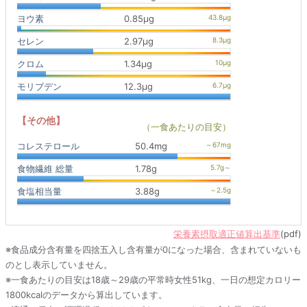
ヨウ素
0.85μg
セレン
2.97μg
クロム
1.34μg
モリブデン
12.3μg
【その他】
（一食あたりの目安）
コレステロール
50.4mg
食物繊維 総量
1.78g
食塩相当量
3.88g
栄養素摂取適正値算出基準
(pdf)
※食品成分含有量を四捨五入し含有量が0になった場合、含まれていないも
のとし表示していません。
※一食あたりの目安は18歳～29歳の平常時女性51kg、一日の想定カロリー
1800kcalのデータから算出しています。