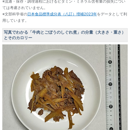
※流通・保存・調理過程におけるビタミン・ミネラル含有量の損失につい
ては考慮されていません。
※文部科学省の
日本食品標準成分表（八訂）増補2023年
をデータとして利
用しています。
写真でわかる「牛肉とごぼうのしぐれ煮」の分量（大きさ・重さ）
とそのカロリー