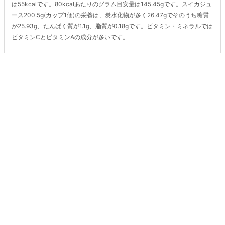
は55kcalです。80kcalあたりのグラム目安量は145.45gです。スイカジュ
ース200.5g(カップ1個)の栄養は、炭水化物が多く26.47gでそのうち糖質
が25.93g、たんぱく質が1.1g、脂質が0.18gです。ビタミン・ミネラルでは
ビタミンCとビタミンAの成分が多いです。