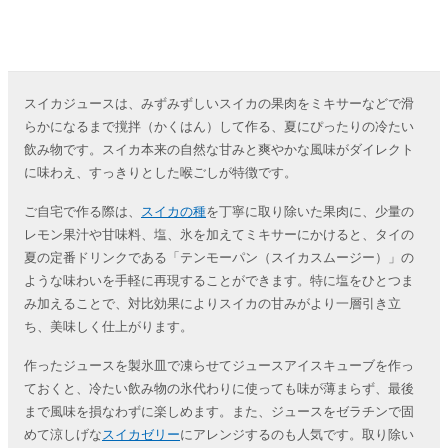
スイカジュースは、みずみずしいスイカの果肉をミキサーなどで滑
らかになるまで撹拌（かくはん）して作る、夏にぴったりの冷たい
飲み物です。スイカ本来の自然な甘みと爽やかな風味がダイレクト
に味わえ、すっきりとした喉ごしが特徴です。
ご自宅で作る際は、
スイカの種
を丁寧に取り除いた果肉に、少量の
レモン果汁や甘味料、塩、氷を加えてミキサーにかけると、タイの
夏の定番ドリンクである「テンモーパン（スイカスムージー）」の
ような味わいを手軽に再現することができます。特に塩をひとつま
み加えることで、対比効果によりスイカの甘みがより一層引き立
ち、美味しく仕上がります。
作ったジュースを製氷皿で凍らせてジュースアイスキューブを作っ
ておくと、冷たい飲み物の氷代わりに使っても味が薄まらず、最後
まで風味を損なわずに楽しめます。また、ジュースをゼラチンで固
めて涼しげな
スイカゼリー
にアレンジするのも人気です。取り除い