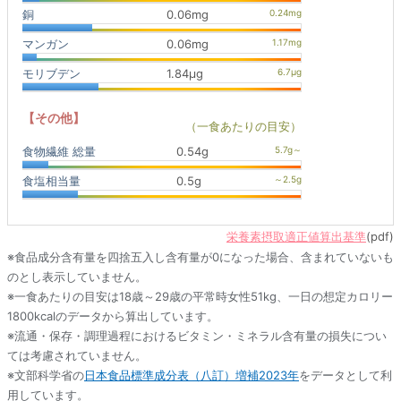
銅
0.06mg
マンガン
0.06mg
モリブデン
1.84μg
【その他】
（一食あたりの目安）
食物繊維 総量
0.54g
食塩相当量
0.5g
栄養素摂取適正値算出基準
(pdf)
※食品成分含有量を四捨五入し含有量が0になった場合、含まれていないも
のとし表示していません。
※一食あたりの目安は18歳～29歳の平常時女性51kg、一日の想定カロリー
1800kcalのデータから算出しています。
※流通・保存・調理過程におけるビタミン・ミネラル含有量の損失につい
ては考慮されていません。
※文部科学省の
日本食品標準成分表（八訂）増補2023年
をデータとして利
用しています。