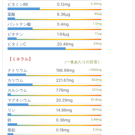
ビタミンB6
0.12mg
葉酸
6.36μg
パントテン酸
0.4mg
ビオチン
1.64μg
ビタミンC
20.49mg
【ミネラル】
（一食あたりの目安）
ナトリウム
196.99mg
カリウム
221.67mg
カルシウム
7.76mg
マグネシウム
20.29mg
リン
14.86mg
鉄
0.36mg
亜鉛
0.18mg