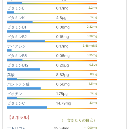
ビタミンE
0.17mg
ビタミンK
4.8μg
ビタミンB1
0.08mg
ビタミンB2
0.15mg
ナイアシン
0.17mg
ビタミンB6
0.06mg
ビタミンB12
0.29μg
葉酸
8.83μg
パントテン酸
0.56mg
ビオチン
1.78μg
ビタミンC
14.79mg
【ミネラル】
（一食あたりの目安）
ナトリウム
45.39mg