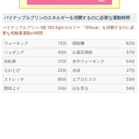
パイナップルプリンのエネルギーを消費するのに必要な運動時間
パイナップルプリン:1個 150.5gのカロリー「191kcal」を消費するのに必
要な有酸素運動の時間
ウォーキング
72分
掃除機
62分
ジョギング
43分
お風呂掃除
57分
自転車
27分
水中ウォーキング
54分
なわとび
22分
水泳
27分
ストレッチ
86分
エアロビクス
33分
階段上り
24分
山を登る
34分