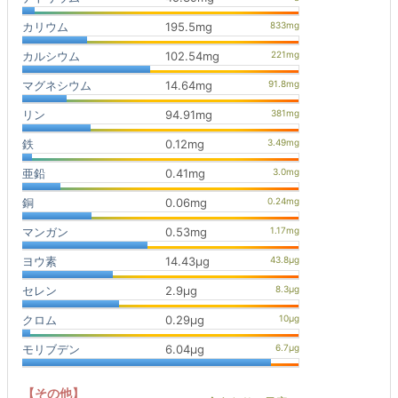
カリウム
195.5mg
カルシウム
102.54mg
マグネシウム
14.64mg
リン
94.91mg
鉄
0.12mg
亜鉛
0.41mg
銅
0.06mg
マンガン
0.53mg
ヨウ素
14.43μg
セレン
2.9μg
クロム
0.29μg
モリブデン
6.04μg
【その他】