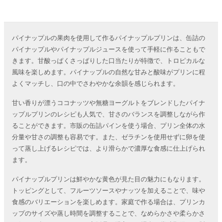
パイナップルの果肉を使用して作るパイナップルプリンは、缶詰の
パイナップルやパイナップルジュースを使って手軽に作ることもで
きます。甘酸っぱくさっぱりした口当たりが特徴で、トロピカルな
風味を楽しめます。パイナップルの自然な甘みと酸味がプリンに程
よくマッチし、口の中でさわやかな余韻を感じられます。
甘い香りが漂うココナッツや無糖ヨーグルトをブレンドしたパイナ
ップルプリンのレシピも人気で、甘さのバランスを調整しながら作
ることができます。市販の缶詰パインを使う場合、プリン全体の水
分量や甘さの調整も容易です。また、ゼラチンを使用せずに卵を使
って蒸し上げるレシピでは、より滑らかで濃厚な食感に仕上げられ
ます。
パイナップルプリンは鮮やかな黄色が見た目の魅力にもなります。
トッピングとして、フルーツソースやナッツを加えることで、味や
食感のバリエーションを楽しめます。家庭で作る場合は、プリンカ
ップのサイズや蒸し時間を調整することで、なめらかさや柔らかさ