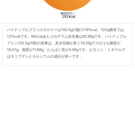
パイナップルプリンのカロリーは150.5g(1個)で191kcal、100g換算では
127kcalです。80kcalあたりのグラム目安量は62.99gです。パイナップル
プリン150.5g(1個)の栄養は、炭水化物が多く19.55gでそのうち糖質が
19.07g、脂質が11.68g、たんぱく質が4.58gです。ビタミン・ミネラルで
はモリブデンとカルシウムの成分が多いです。