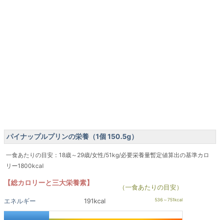
パイナップルプリンの栄養（1個 150.5g）
一食あたりの目安：18歳～29歳/女性/51kg/必要栄養量暫定値算出の基準カロ
リー1800kcal
【総カロリーと三大栄養素】
（一食あたりの目安）
エネルギー
191kcal