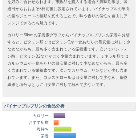
を好みに合わせられます。市販品を購入する場合の賞味期限は、製
造日からおおよそ5日前後に設定されています。パイナップルの果肉
の量やジュースの種類を変えることで、味や香りの個性を自由にア
レンジできるのも魅力です。
カロリーSlismの栄養素グラフからパイナップルプリンの栄養を分析
すると、ビタミン類ではビタミンCが一食あたりの目安量に対して少
なめながらも、最も多く含まれている栄養素です。次いでパントテ
ン酸、ビタミンB2などがごく少量含まれています。ミネラル類では
カルシウムが一食あたりの目安量に対して少なめながらも、最も多
く含まれている栄養素です。次いでカリウム、リンなどが少し含ま
れています。また、コレステロールは目安量に対して少なめ、食物
繊維と塩分はともに目安量に対して極めて少ないです。
パイナップルプリンの食品分析
カロリー
おすすめ度
腹持ち
栄養