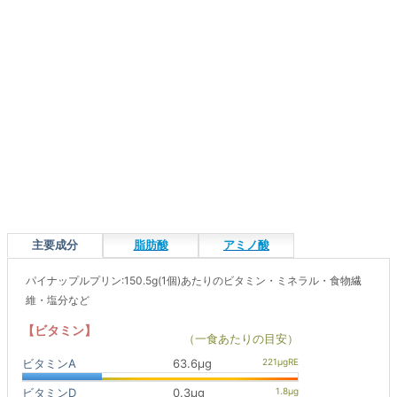
主要成分
脂肪酸
アミノ酸
パイナップルプリン:150.5g(1個)あたりのビタミン・ミネラル・食物繊
維・塩分など
【ビタミン】
（一食あたりの目安）
ビタミンA
63.6μg
ビタミンD
0.3μg