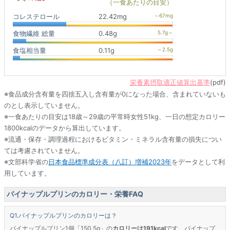
（一食あたりの目安）
コレステロール
22.42mg
食物繊維 総量
0.48g
食塩相当量
0.11g
栄養素摂取適正値算出基準
(pdf)
※食品成分含有量を四捨五入し含有量が0になった場合、含まれていないも
のとし表示していません。
※一食あたりの目安は18歳～29歳の平常時女性51kg、一日の想定カロリー
1800kcalのデータから算出しています。
※流通・保存・調理過程におけるビタミン・ミネラル含有量の損失につい
ては考慮されていません。
※文部科学省の
日本食品標準成分表（八訂）増補2023年
をデータとして利
用しています。
パイナップルプリンのカロリー・栄養FAQ
パイナップルプリンのカロリーは？
パイナップルプリン1個「150.5g」の
カロリーは191kcal
です。パイナップ