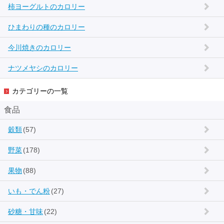
柿ヨーグルトのカロリー
ひまわりの種のカロリー
今川焼きのカロリー
ナツメヤシのカロリー
カテゴリーの一覧
食品
穀類
(57)
野菜
(178)
果物
(88)
いも・でん粉
(27)
砂糖・甘味
(22)