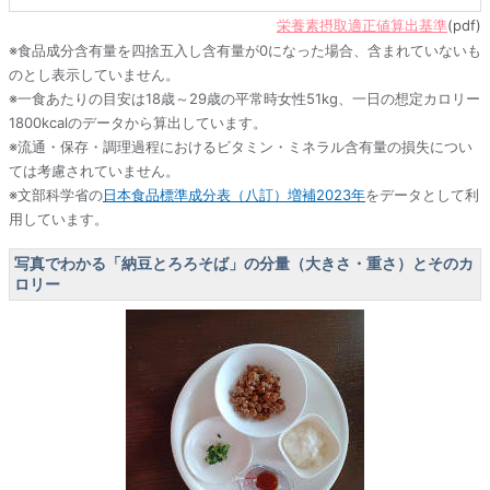
栄養素摂取適正値算出基準
(pdf)
※食品成分含有量を四捨五入し含有量が0になった場合、含まれていないも
のとし表示していません。
※一食あたりの目安は18歳～29歳の平常時女性51kg、一日の想定カロリー
1800kcalのデータから算出しています。
※流通・保存・調理過程におけるビタミン・ミネラル含有量の損失につい
ては考慮されていません。
※文部科学省の
日本食品標準成分表（八訂）増補2023年
をデータとして利
用しています。
写真でわかる「納豆とろろそば」の分量（大きさ・重さ）とそのカ
ロリー