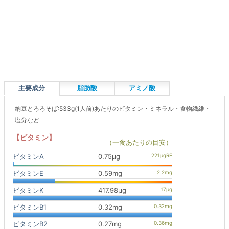
主要成分
脂肪酸
アミノ酸
納豆とろろそば:533g(1人前)あたりのビタミン・ミネラル・食物繊維・
塩分など
【ビタミン】
（一食あたりの目安）
ビタミンA
0.75μg
ビタミンE
0.59mg
ビタミンK
417.98μg
ビタミンB1
0.32mg
ビタミンB2
0.27mg