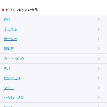
ビタミンKが多い食品
抹茶
干し海苔
板わかめ
岩海苔
カットわかめ
青汁
乾燥パセリ
マツモ
ひきわり納豆