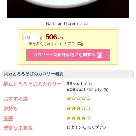
Natto and tororo soba
506
g
kcal
↑ 量を変えられます（1人前で533g）
納豆とろろそばのカロリー概要
納豆とろろそばのカロリー
95kcal
100g
506kcal
533g
(1人前)
おすすめ度
腹持ち
栄養
豊富な栄養素
ビタミンK, モリブデン