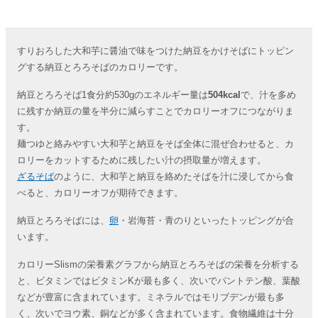
すりおろした大和芋に醤油で味をつけた納豆をかけそばにトッピン
グする納豆とろろそばのカロリーです。
納豆とろろそば1食分約530gのエネルギー量は
504kcal
で、汁を多め
に残すか納豆の量を半分に減らすことでカロリーオフにつながりま
す。
麺つゆと絡みやすい大和芋と納豆をそば全体に混ぜ合わせると、カ
ロリーをカットするために残したい汁の摂取量が増えます。
ざるそば
のように、大和芋と納豆を絡めたそばを汁に浸してから食
べると、カロリーオフが期待できます。
納豆とろろそばには、
卵
・岩海苔・青のりといったトッピングが合
います。
カロリーSlismの栄養素グラフから納豆とろろそばの栄養を分析する
と、ビタミンではビタミンKが最も多く、次いでパントテン酸、葉酸
などが豊富に含まれています。ミネラルではモリブデンが最も多
く、次いでヨウ素、銅などが多く含まれています。食物繊維は十分