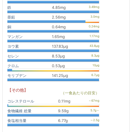
鉄
4.85mg
亜鉛
2.56mg
銅
0.64mg
マンガン
1.65mg
ヨウ素
137.83μg
セレン
8.53μg
クロム
0.53μg
モリブデン
141.25μg
【その他】
（一食あたりの目安）
コレステロール
0.11mg
食物繊維 総量
9.59g
食塩相当量
6.77g