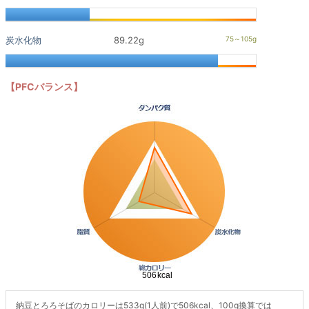
炭水化物
89.22g
【PFCバランス】
納豆とろろそばのカロリーは533g(1人前)で506kcal、100g換算では