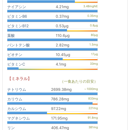
ナイアシン
4.21mg
ビタミンB6
0.37mg
ビタミンB12
0.53μg
葉酸
110.6μg
パントテン酸
2.82mg
ビオチン
10.45μg
ビタミンC
4.1mg
【ミネラル】
（一食あたりの目安）
ナトリウム
2699.38mg
カリウム
786.28mg
カルシウム
97.22mg
マグネシウム
171.95mg
リン
406.47mg