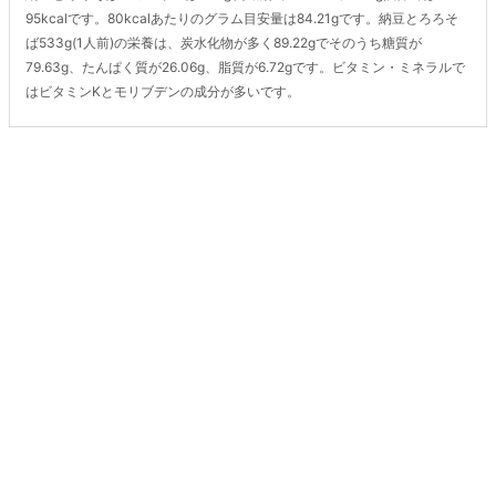
95kcalです。80kcalあたりのグラム目安量は84.21gです。納豆とろろそ
ば533g(1人前)の栄養は、炭水化物が多く89.22gでそのうち糖質が
79.63g、たんぱく質が26.06g、脂質が6.72gです。ビタミン・ミネラルで
はビタミンKとモリブデンの成分が多いです。