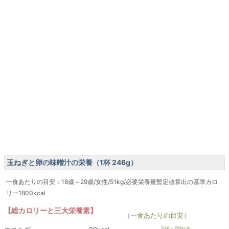
玉ねぎと卵の味噌汁の栄養（1杯 246g）
一食あたりの目安：18歳～29歳/女性/51kg/必要栄養量暫定値算出の基準カロ
リー1800kcal
【総カロリーと三大栄養素】
（一食あたりの目安）