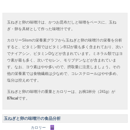
玉ねぎと卵の味噌汁は、かつお昆布だしと味噌をベースに、玉ね
ぎ・卵を具材として作った味噌汁です。
カロリーSlismの栄養素グラフから玉ねぎと卵の味噌汁の栄養を分析
すると、ビタミン類ではビタミンB12が最も多く含まれており、次い
でナイアシン、ビタミンDなどが含まれています。ミネラル類ではヨ
ウ素が最も多く、次いでセレン、モリブデンなどが含まれていま
す。なお、ヨウ素はやや多いので、摂取量に注意しましょう。その
他の栄養素では食物繊維は少なめで、コレステロールはやや多め、
塩分は控えめです。
玉ねぎと卵の味噌汁の重量とカロリーは、お椀1杯分（241g）が
87kcal
です。
玉ねぎと卵の味噌汁の食品分析
カロリー