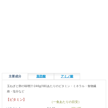
主要成分
脂肪酸
アミノ酸
玉ねぎと卵の味噌汁:246g(1杯)あたりのビタミン・ミネラル・食物繊
維・塩分など
【ビタミン】
（一食あたりの目安）