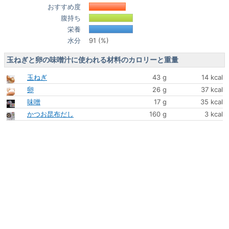
おすすめ度
腹持ち
栄養
水分
91 (%)
玉ねぎと卵の味噌汁に使われる材料のカロリーと重量
玉ねぎ
43 g
14 kcal
卵
26 g
37 kcal
味噌
17 g
35 kcal
かつお昆布だし
160 g
3 kcal