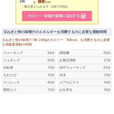
89
g
kcal
↑ 量を変えられます（1杯で246g）
玉ねぎと卵の味噌汁のエネルギーを消費するのに必要な運動時間
玉ねぎと卵の味噌汁:1杯 246gのカロリー「89kcal」を消費するのに必要
な有酸素運動の時間
ウォーキング
34分
掃除機
29分
ジョギング
20分
お風呂掃除
27分
自転車
13分
水中ウォーキング
25分
なわとび
10分
水泳
13分
ストレッチ
40分
エアロビクス
16分
階段上り
12分
山を登る
16分