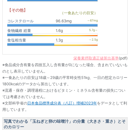
【その他】
（一食あたりの目安）
コレステロール
96.63mg
食物繊維 総量
1.6g
食塩相当量
1.3g
栄養素摂取適正値算出基準
(pdf)
※食品成分含有量を四捨五入し含有量が0になった場合、含まれていないも
のとし表示していません。
※一食あたりの目安は18歳～29歳の平常時女性51kg、一日の想定カロリー
1800kcalのデータから算出しています。
※流通・保存・調理過程におけるビタミン・ミネラル含有量の損失につい
ては考慮されていません。
※文部科学省の
日本食品標準成分表（八訂）増補2023年
をデータとして利
用しています。
写真でわかる「玉ねぎと卵の味噌汁」の分量（大きさ・重さ）とそ
のカロリー