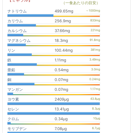
（一食あたりの目安）
ナトリウム
499.65mg
カリウム
256.9mg
カルシウム
37.66mg
マグネシウム
18.3mg
リン
100.44mg
鉄
1.11mg
亜鉛
0.54mg
銅
0.07mg
マンガン
0.07mg
ヨウ素
2409μg
セレン
13.41μg
クロム
0.34μg
モリブデン
7.08μg