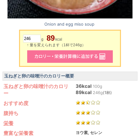
Onion and egg miso soup
89
g
kcal
↑ 量を変えられます（1杯で246g）
玉ねぎと卵の味噌汁のカロリー概要
玉ねぎと卵の味噌汁のカロリ
36kcal
100g
89kcal
ー
246g
(1杯)
おすすめ度
腹持ち
栄養
豊富な栄養素
ヨウ素, セレン