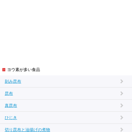
ヨウ素が多い食品
刻み昆布
昆布
真昆布
ひじき
切り昆布と油揚げの煮物