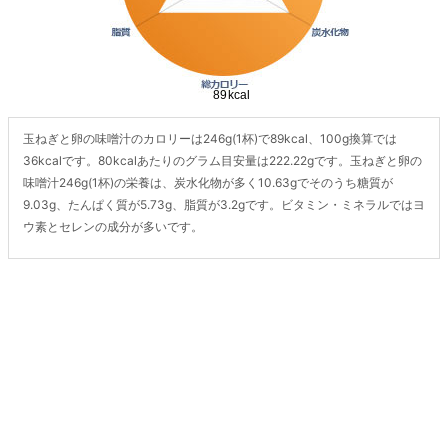
玉ねぎと卵の味噌汁のカロリーは246g(1杯)で89kcal、100g換算では
36kcalです。80kcalあたりのグラム目安量は222.22gです。玉ねぎと卵の
味噌汁246g(1杯)の栄養は、炭水化物が多く10.63gでそのうち糖質が
9.03g、たんぱく質が5.73g、脂質が3.2gです。ビタミン・ミネラルではヨ
ウ素とセレンの成分が多いです。