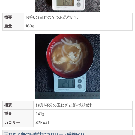
概要
お椀8分目程のかつお昆布だし
重量
160g
概要
お椀1杯分の玉ねぎと卵の味噌汁
重量
241g
カロリー
87kcal
玉ねぎと卵の味噌汁のカロリー・栄養FAQ