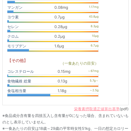
マンガン
0.08mg
ヨウ素
0.7μg
セレン
0.28μg
クロム
0.2μg
モリブデン
1.6μg
【その他】
（一食あたりの目安）
コレステロール
0.15mg
食物繊維 総量
0.13g
食塩相当量
1.18g
栄養素摂取適正値算出基準
(pdf)
※食品成分含有量を四捨五入し含有量が0になった場合、含まれていないも
のとし表示していません。
※一食あたりの目安は18歳～29歳の平常時女性51kg、一日の想定カロリー