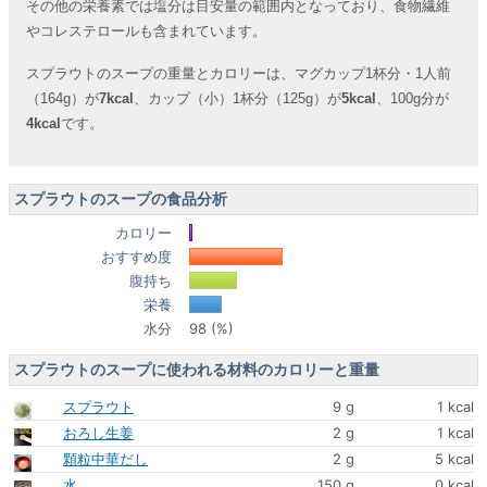
その他の栄養素では塩分は目安量の範囲内となっており、食物繊維
やコレステロールも含まれています。
スプラウトのスープの重量とカロリーは、マグカップ1杯分・1人前
（164g）が
7kcal
、カップ（小）1杯分（125g）が
5kcal
、100g分が
4kcal
です。
スプラウトのスープの食品分析
カロリー
おすすめ度
腹持ち
栄養
水分
98 (%)
スプラウトのスープに使われる材料のカロリーと重量
スプラウト
9 g
1 kcal
おろし生姜
2 g
1 kcal
顆粒中華だし
2 g
5 kcal
水
150 g
0 kcal