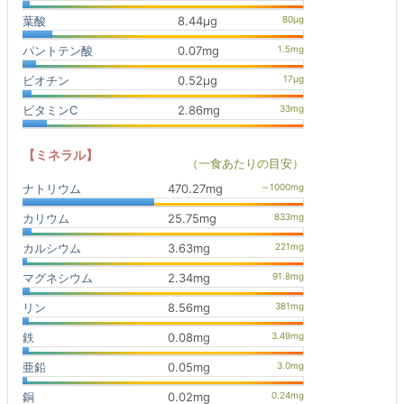
葉酸
8.44μg
パントテン酸
0.07mg
ビオチン
0.52μg
ビタミンC
2.86mg
【ミネラル】
（一食あたりの目安）
ナトリウム
470.27mg
カリウム
25.75mg
カルシウム
3.63mg
マグネシウム
2.34mg
リン
8.56mg
鉄
0.08mg
亜鉛
0.05mg
銅
0.02mg