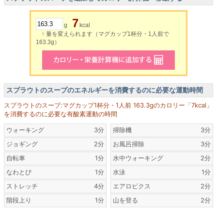
7
g
kcal
↑ 量を変えられます（マグカップ1杯分・1人前で
163.3g）
スプラウトのスープのエネルギーを消費するのに必要な運動時間
スプラウトのスープ:マグカップ1杯分・1人前 163.3gのカロリー「7kcal」
を消費するのに必要な有酸素運動の時間
ウォーキング
3分
掃除機
3分
ジョギング
2分
お風呂掃除
3分
自転車
1分
水中ウォーキング
2分
なわとび
1分
水泳
1分
ストレッチ
4分
エアロビクス
2分
階段上り
1分
山を登る
2分