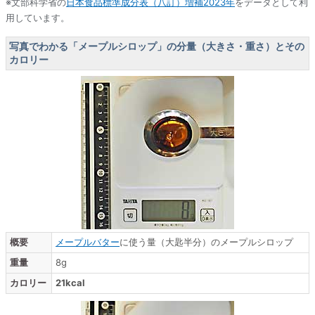
※文部科学省の
日本食品標準成分表（八訂）増補2023年
をデータとして利
用しています。
写真でわかる「メープルシロップ」の分量（大きさ・重さ）とその
カロリー
概要
メープルバター
に使う量（大匙半分）のメープルシロップ
重量
8g
カロリー
21kcal