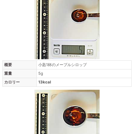
概要
小匙1杯のメープルシロップ
重量
5g
カロリー
13kcal