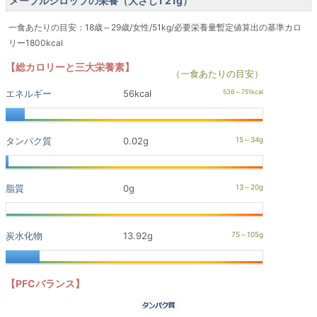
メープルシロップの栄養（大さじ1 21g）
一食あたりの目安：18歳～29歳/女性/51kg/必要栄養量暫定値算出の基準カロ
リー1800kcal
【総カロリーと三大栄養素】
（一食あたりの目安）
エネルギー
56kcal
タンパク質
0.02g
脂質
0g
炭水化物
13.92g
【PFCバランス】