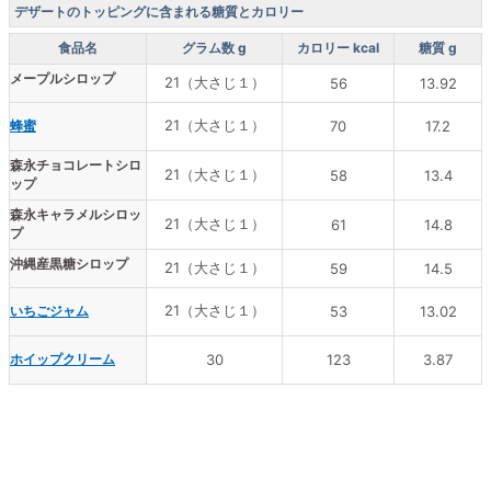
デザートのトッピングに含まれる糖質とカロリー
食品名
グラム数 g
カロリー kcal
糖質 g
メープルシロップ
21（大さじ１）
56
13.92
21（大さじ１）
蜂蜜
70
17.2
森永チョコレートシロ
21（大さじ１）
58
13.4
ップ
森永キャラメルシロッ
21（大さじ１）
61
14.8
プ
沖縄産黒糖シロップ
21（大さじ１）
59
14.5
21（大さじ１）
いちごジャム
53
13.02
ホイップクリーム
30
123
3.87