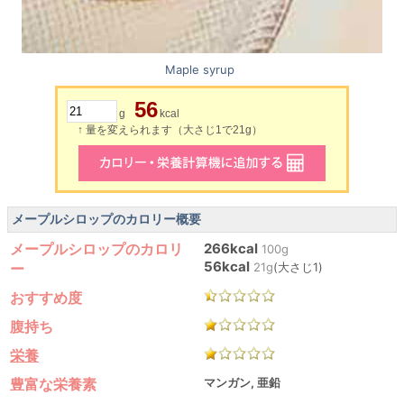
Maple syrup
56
g
kcal
↑ 量を変えられます（大さじ1で21g）
メープルシロップのカロリー概要
メープルシロップのカロリ
266kcal
100g
56kcal
ー
21g
(大さじ1)
おすすめ度
腹持ち
栄養
豊富な栄養素
マンガン, 亜鉛