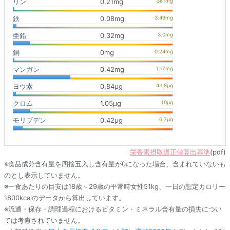
リン
0.21mg
鉄
0.08mg
亜鉛
0.32mg
銅
0mg
マンガン
0.42mg
ヨウ素
0.84μg
クロム
1.05μg
モリブデン
0.42μg
栄養素摂取適正値算出基準
(pdf)
※食品成分含有量を四捨五入し含有量が0になった場合、含まれていないも
のとし表示していません。
※一食あたりの目安は18歳～29歳の平常時女性51kg、一日の想定カロリー
1800kcalのデータから算出しています。
※流通・保存・調理過程におけるビタミン・ミネラル含有量の損失につい
ては考慮されていません。