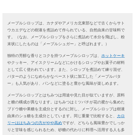
メープルシロップは、カナダやアメリカ北東部などで古くからサト
ウカエデなどの樹液を煮詰めて作られている、自然由来の甘味料で
す。（なお、メープルシロップをさらに煮詰めて水分を飛ばし、粉
末状にしたものは「メープルシュガー」と呼ばれます。）
独特の芳醇な香りとコクを持つメープルシロップは、
ホットケーキ
やクッキー、アイスクリームなどにかけるシロップやお菓子の材料
として広く使われています。また、シロップを煮詰めて練り混ぜ、
バターのようになめらかなペースト状に加工した「メープルバタ
ー」も人気があり、パンなどに塗ると豊かな風味が楽しめます。
メープルシロップとはちみつは用途や見た目が似ていますが、原料
と糖の構成が異なります。はちみつはミツバチが花の蜜から集めた
ブドウ糖や果糖を主成分とするのに対し、メープルシロップは樹液
由来のショ糖を主成分としています。同じ重量で比較すると、
カロ
リーははちみつの方がやや高め
ですが、どちらも風味豊かでしっか
りと甘味を感じられるため、砂糖の代わりに料理へ活用する人も多