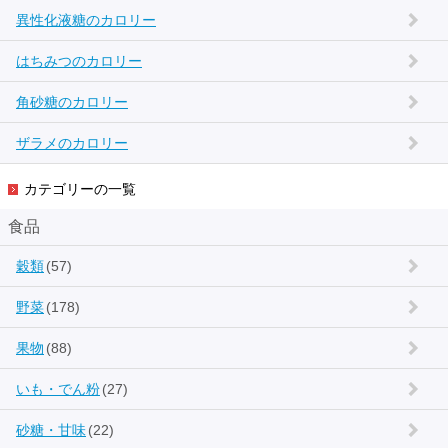
異性化液糖のカロリー
はちみつのカロリー
角砂糖のカロリー
ザラメのカロリー
カテゴリーの一覧
食品
穀類
(57)
野菜
(178)
果物
(88)
いも・でん粉
(27)
砂糖・甘味
(22)