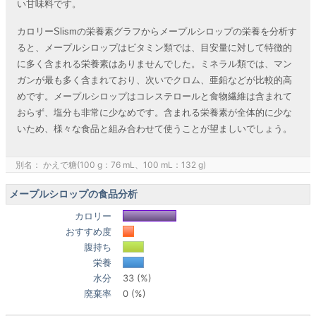
い甘味料です。
カロリーSlismの栄養素グラフからメープルシロップの栄養を分析す
ると、メープルシロップはビタミン類では、目安量に対して特徴的
に多く含まれる栄養素はありませんでした。ミネラル類では、マン
ガンが最も多く含まれており、次いでクロム、亜鉛などが比較的高
めです。メープルシロップはコレステロールと食物繊維は含まれて
おらず、塩分も非常に少なめです。含まれる栄養素が全体的に少な
いため、様々な食品と組み合わせて使うことが望ましいでしょう。
別名： かえで糖(100 g：76 mL、100 mL：132 g)
メープルシロップの食品分析
カロリー
おすすめ度
腹持ち
栄養
水分
33 (%)
廃棄率
0 (%)