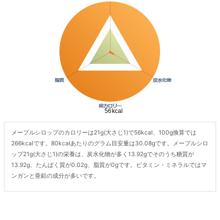
メープルシロップのカロリーは21g(大さじ1)で56kcal、100g換算では
266kcalです。80kcalあたりのグラム目安量は30.08gです。メープルシロ
ップ21g(大さじ1)の栄養は、炭水化物が多く13.92gでそのうち糖質が
13.92g、たんぱく質が0.02g、脂質が0gです。ビタミン・ミネラルではマ
ンガンと亜鉛の成分が多いです。