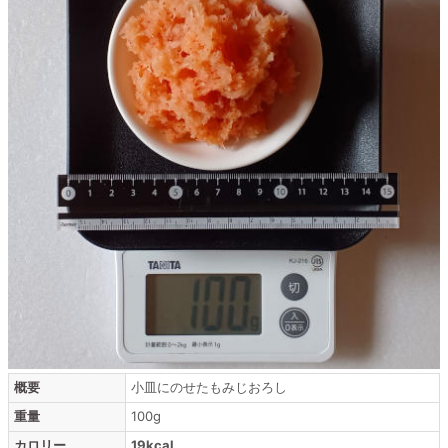
概要
小皿にのせたもみじおろし
重量
100g
カロリー
19kcal