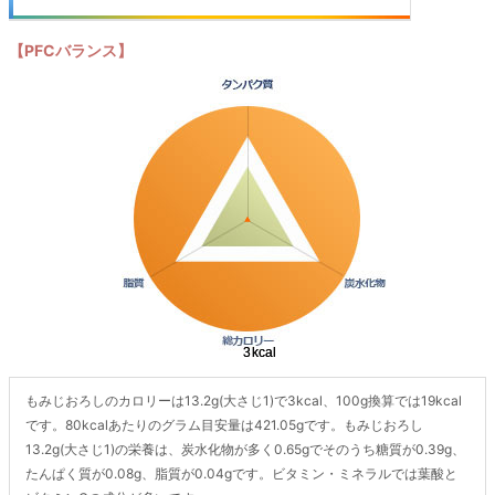
【PFCバランス】
もみじおろしのカロリーは13.2g(大さじ1)で3kcal、100g換算では19kcal
です。80kcalあたりのグラム目安量は421.05gです。もみじおろし
13.2g(大さじ1)の栄養は、炭水化物が多く0.65gでそのうち糖質が0.39g、
たんぱく質が0.08g、脂質が0.04gです。ビタミン・ミネラルでは葉酸と