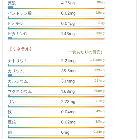
葉酸
4.35μg
パントテン酸
0.02mg
ビオチン
0.04μg
ビタミンC
1.43mg
【ミネラル】
（一食あたりの目安）
ナトリウム
2.24mg
カリウム
35.5mg
カルシウム
3.14mg
マグネシウム
1.68mg
リン
2.73mg
鉄
0.04mg
亜鉛
0.02mg
銅
0mg