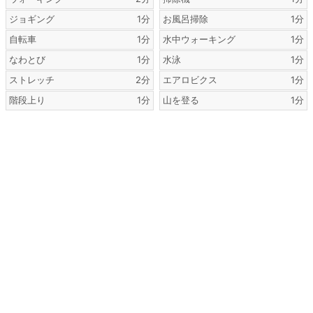
ジョギング
1分
お風呂掃除
1分
自転車
1分
水中ウォーキング
1分
なわとび
1分
水泳
1分
ストレッチ
2分
エアロビクス
1分
階段上り
1分
山を登る
1分