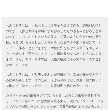
もみじおろしは、大根おろしに唐辛子を加えて作る、調味料のひと
つです。人参と大根を材料にすりおろしたものももみじおろしと言
います。もみじおろしという名前は、紅葉のように色鮮やかな見た
目から名づけられました。大根おろしに唐辛子を加えるだけで、シ
ンプルに作ることができます。大根に穴をあけて唐辛子を差し込
み、一緒にすり下ろすことで、より風味豊かなもみじおろしになり
ます。また、すり下ろす際は、大根の繊維に沿ってすり下ろすこと
がポイントです。
もみじおろしは、ピリ辛な味わいが特徴的で、素材の味を引き立て
る効果があります。そのため、天ぷらや揚げだし豆腐、鱈の白子ポ
ン酢など、熱々レシピやこってり系料理と相性が良いです。
カロリーSlismの栄養素グラフからもみじおろしの栄養を分析する
と、ビタミン類については葉酸が最も多く、次いでビタミンC、ビタ
ミンAなどの順に含まれていますが、栄養的特徴があるほど含まれて