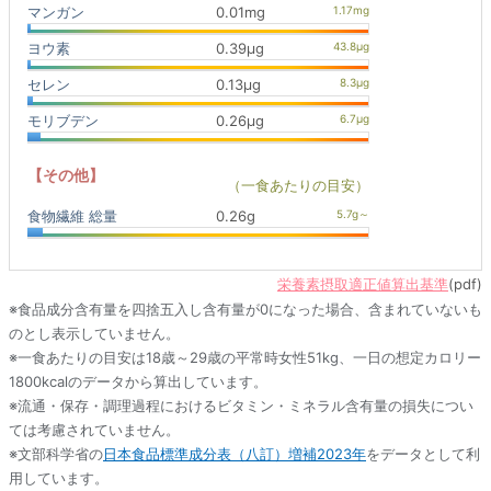
マンガン
0.01mg
ヨウ素
0.39μg
セレン
0.13μg
モリブデン
0.26μg
【その他】
（一食あたりの目安）
食物繊維 総量
0.26g
栄養素摂取適正値算出基準
(pdf)
※食品成分含有量を四捨五入し含有量が0になった場合、含まれていないも
のとし表示していません。
※一食あたりの目安は18歳～29歳の平常時女性51kg、一日の想定カロリー
1800kcalのデータから算出しています。
※流通・保存・調理過程におけるビタミン・ミネラル含有量の損失につい
ては考慮されていません。
※文部科学省の
日本食品標準成分表（八訂）増補2023年
をデータとして利
用しています。