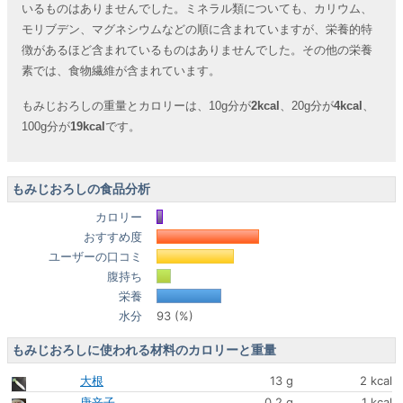
いるものはありませんでした。ミネラル類についても、カリウム、
モリブデン、マグネシウムなどの順に含まれていますが、栄養的特
徴があるほど含まれているものはありませんでした。その他の栄養
素では、食物繊維が含まれています。
もみじおろしの重量とカロリーは、10g分が
2kcal
、20g分が
4kcal
、
100g分が
19kcal
です。
もみじおろしの食品分析
カロリー
おすすめ度
ユーザーの口コミ
腹持ち
栄養
水分
93 (%)
もみじおろしに使われる材料のカロリーと重量
大根
13 g
2 kcal
唐辛子
0.2 g
1 kcal