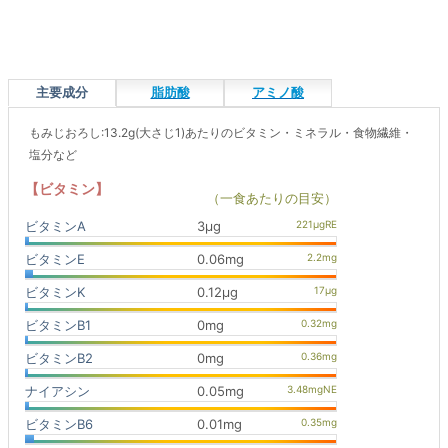
主要成分
脂肪酸
アミノ酸
もみじおろし:13.2g(大さじ1)あたりのビタミン・ミネラル・食物繊維・
塩分など
【ビタミン】
（一食あたりの目安）
ビタミンA
3μg
ビタミンE
0.06mg
ビタミンK
0.12μg
ビタミンB1
0mg
ビタミンB2
0mg
ナイアシン
0.05mg
ビタミンB6
0.01mg