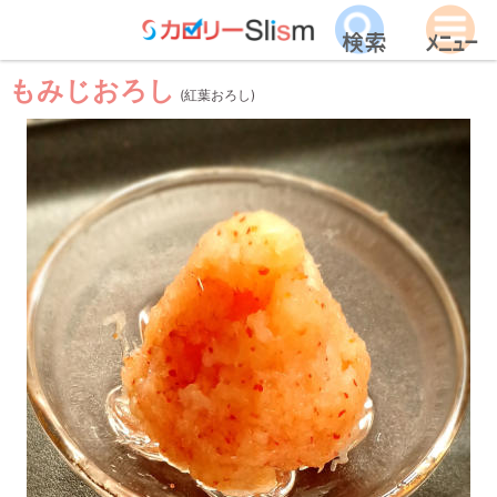
もみじおろし
(紅葉おろし)