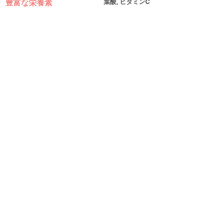
豊富な栄養素
葉酸, ビタミンC