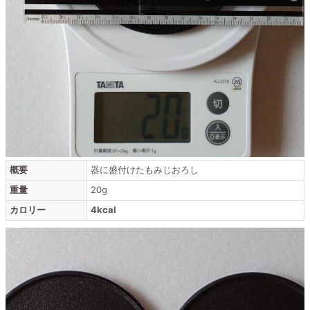
概要
器に盛付けたもみじおろし
重量
20g
カロリー
4kcal