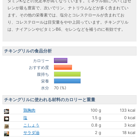
タミンKなどの充足率が高くなっています。ミネラル類についてはセ
レンが最も豊富で、次いでリン、ナトリウムなどが多く含まれてい
ます。その他の栄養素では、塩分とコレステロールが含まれてお
り、コレステロールは目安量をやや上回っています。チキングリル
は、ナイアシンやビタミンB6、セレンなどを補うのに有効です。
チキングリルの食品分析
カロリー
おすすめ度
腹持ち
栄養
水分
70 (%)
チキングリルに使われる材料のカロリーと重量
鶏胸肉
100 g
133 kcal
塩
1.5 g
0 kcal
こしょう
0.8 g
3 kcal
サラダ油
2 g
18 kcal