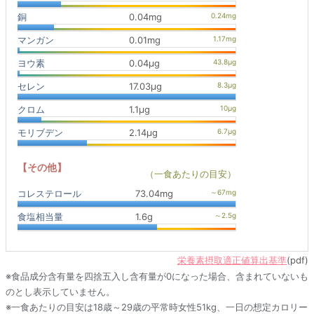
銅
0.04mg
マンガン
0.01mg
ヨウ素
0.04μg
セレン
17.03μg
クロム
1.1μg
モリブデン
2.14μg
【その他】
（一食あたりの目安）
コレステロール
73.04mg
食塩相当量
1.6g
栄養素摂取適正値算出基準
(pdf)
※食品成分含有量を四捨五入し含有量が0になった場合、含まれていないも
のとし表示していません。
※一食あたりの目安は18歳～29歳の平常時女性51kg、一日の想定カロリー