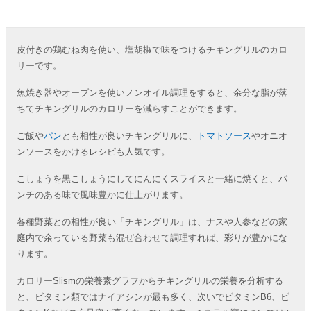
皮付きの鶏むね肉を使い、塩胡椒で味をつけるチキングリルのカロ
リーです。
魚焼き器やオーブンを使いノンオイル調理をすると、余分な脂が落
ちてチキングリルのカロリーを減らすことができます。
ご飯や
パン
とも相性が良いチキングリルに、
トマトソース
やオニオ
ンソースをかけるレシピも人気です。
こしょうを黒こしょうにしてにんにくスライスと一緒に焼くと、パ
ンチのある味で風味豊かに仕上がります。
各種野菜との相性が良い「チキングリル」は、ナスや人参などの家
庭内で余っている野菜も混ぜ合わせて調理すれば、彩りが豊かにな
ります。
カロリーSlismの栄養素グラフからチキングリルの栄養を分析する
と、ビタミン類ではナイアシンが最も多く、次いでビタミンB6、ビ