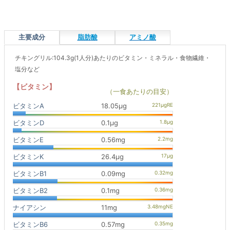
主要成分
脂肪酸
アミノ酸
チキングリル:104.3g(1人分)あたりのビタミン・ミネラル・食物繊維・
塩分など
【ビタミン】
（一食あたりの目安）
ビタミンA
18.05μg
ビタミンD
0.1μg
ビタミンE
0.56mg
ビタミンK
26.4μg
ビタミンB1
0.09mg
ビタミンB2
0.1mg
ナイアシン
11mg
ビタミンB6
0.57mg