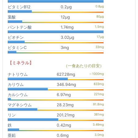
ビタミンB12
0.2μg
葉酸
12μg
パントテン酸
1.74mg
ビオチン
3.02μg
ビタミンC
3mg
【ミネラル】
（一食あたりの目安）
ナトリウム
627.28mg
カリウム
346.94mg
カルシウム
6.97mg
マグネシウム
28.23mg
リン
201.21mg
鉄
0.42mg
亜鉛
0.6mg