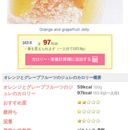
Orange and grapefruit Jelly
97
g
kcal
↑ 量を変えられます（一人分で163.8g）
オレンジとグレープフルーツのジュレのカロリー概要
オレンジとグレープフルーツのジ
59kcal
100g
97kcal
ュレのカロリー
163.8g
(一人分)
おすすめ度
腹持ち
栄養