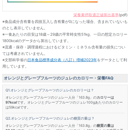
栄養素摂取適正値算出基準
(pdf)
※食品成分含有量を四捨五入し含有量が0になった場合、含まれていないも
のとし表示していません。
※一食あたりの目安は18歳～29歳の平常時女性51kg、一日の想定カロリー
1800kcalのデータから算出しています。
※流通・保存・調理過程におけるビタミン・ミネラル含有量の損失につい
ては考慮されていません。
※文部科学省の
日本食品標準成分表（八訂）増補2023年
をデータとして利
用しています。
オレンジとグレープフルーツのジュレのカロリー・栄養FAQ
オレンジとグレープフルーツのジュレのカロリーは？
オレンジとグレープフルーツのジュレ一人分「163.8g」の
カロリーは
97kcal
です。オレンジとグレープフルーツのジュレ100gあたりのカロリー
は59kcalです。
オレンジとグレープフルーツのジュレの糖質の量は？
オレンジとグレープフルーツのジュレ一人分「163.8g」の
糖質の量は