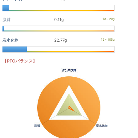
脂質
0.11g
炭水化物
22.77g
【PFCバランス】