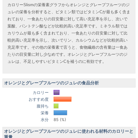
カロリーSlismの栄養素グラフからオレンジとグレープフルーツのジ
ュレの栄養を分析すると、ビタミン類ではビタミンCが最も多く含ま
れており、一食あたりの目安量に対して高い充足率を示し、次いで
葉酸、パントテン酸などが比較的高い充足率です。ミネラル類では
カリウムが最も多く含まれており、一食あたりの目安量に対して比
較的高い充足率を示し、次いでリン、カルシウムなどが比較的高い
充足率です。その他の栄養素で言うと、食物繊維の含有量は一食あ
たりの目安量に対し少なめです。オレンジとグレープフルーツのジ
ュレは、不足しやすいビタミンCを補うのに有効です。
オレンジとグレープフルーツのジュレの食品分析
カロリー
おすすめ度
腹持ち
栄養
水分
85 (%)
オレンジとグレープフルーツのジュレに使われる材料のカロリーと
重量