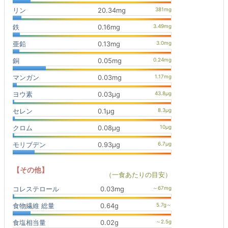
リン
20.34mg
鉄
0.16mg
亜鉛
0.13mg
銅
0.05mg
マンガン
0.03mg
ヨウ素
0.03μg
セレン
0.1μg
クロム
0.08μg
モリブデン
0.93μg
【その他】
（一食あたりの目安）
コレステロール
0.03mg
食物繊維 総量
0.64g
食塩相当量
0.02g