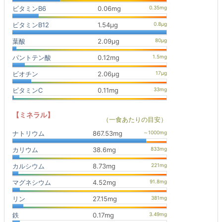
ビタミンB6
0.06mg
ビタミンB12
1.54μg
葉酸
2.09μg
パントテン酸
0.12mg
ビオチン
2.06μg
ビタミンC
0.11mg
【ミネラル】
（一食あたりの目安）
ナトリウム
867.53mg
カリウム
38.6mg
カルシウム
8.73mg
マグネシウム
4.52mg
リン
27.15mg
鉄
0.17mg