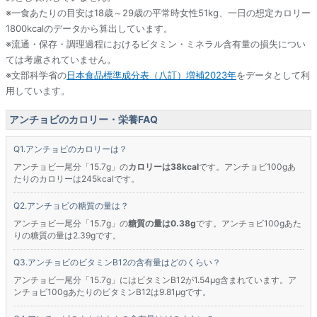
※一食あたりの目安は18歳～29歳の平常時女性51kg、一日の想定カロリー
1800kcalのデータから算出しています。
※流通・保存・調理過程におけるビタミン・ミネラル含有量の損失につい
ては考慮されていません。
※文部科学省の
日本食品標準成分表（八訂）増補2023年
をデータとして利
用しています。
アンチョビのカロリー・栄養FAQ
アンチョビのカロリーは？
アンチョビ一尾分「15.7g」の
カロリーは38kcal
です。アンチョビ100gあ
たりのカロリーは245kcalです。
アンチョビの糖質の量は？
アンチョビ一尾分「15.7g」の
糖質の量は0.38g
です。アンチョビ100gあた
りの糖質の量は2.39gです。
アンチョビのビタミンB12の含有量はどのくらい？
アンチョビ一尾分「15.7g」にはビタミンB12が1.54μg含まれています。ア
ンチョビ100gあたりのビタミンB12は9.81μgです。