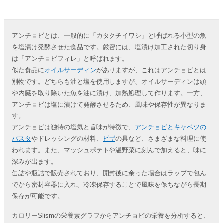
アンチョビとは、一般的に「カタクチイワシ」と呼ばれる小型の魚
を塩漬け発酵させた食品です。厳密には、塩漬け加工された切り身
は「アンチョビフィレ」と呼ばれます。
似た食品に
オイルサーディン
がありますが、これはアンチョビとは
別物です。どちらも油と塩を使用しますが、オイルサーディンは頭
や内臓を取り除いた魚を油に漬け、加熱処理して作ります。一方、
アンチョビは塩に漬けて発酵させるため、風味や保存性が異なりま
す。
アンチョビは独特の塩気と旨味が特徴で、
アンチョビとキャベツの
パスタ
やドレッシングの材料、
ピザ
の具など、さまざまな料理に使
われます。また、マッシュポテトや温野菜に刻んで加えると、味に
深みが出ます。
缶詰や瓶詰で販売されており、開封後に余った場合はラップで包ん
でから密封容器に入れ、冷凍保存することで風味を保ちながら長期
保存が可能です。
カロリーSlismの栄養素グラフからアンチョビの栄養を分析すると、