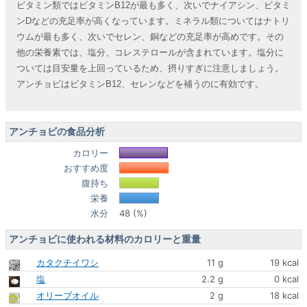
ビタミン類ではビタミンB12が最も多く、次いでナイアシン、ビタミ
ンDなどの充足率が高くなっています。ミネラル類についてはナトリ
ウムが最も多く、次いでセレン、銅などの充足率が高めです。その
他の栄養素では、塩分、コレステロールが含まれています。塩分に
ついては目安量を上回っているため、摂りすぎに注意しましょう。
アンチョビはビタミンB12、セレンなどを補うのに有効です。
アンチョビの食品分析
カロリー
おすすめ度
腹持ち
栄養
水分
48 (%)
アンチョビに使われる材料のカロリーと重量
カタクチイワシ
11 g
19 kcal
塩
2.2 g
0 kcal
オリーブオイル
2 g
18 kcal