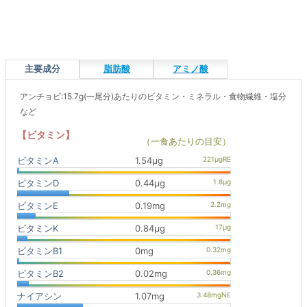
主要成分
脂肪酸
アミノ酸
アンチョビ:15.7g(一尾分)あたりのビタミン・ミネラル・食物繊維・塩分
など
【ビタミン】
（一食あたりの目安）
ビタミンA
1.54μg
ビタミンD
0.44μg
ビタミンE
0.19mg
ビタミンK
0.84μg
ビタミンB1
0mg
ビタミンB2
0.02mg
ナイアシン
1.07mg