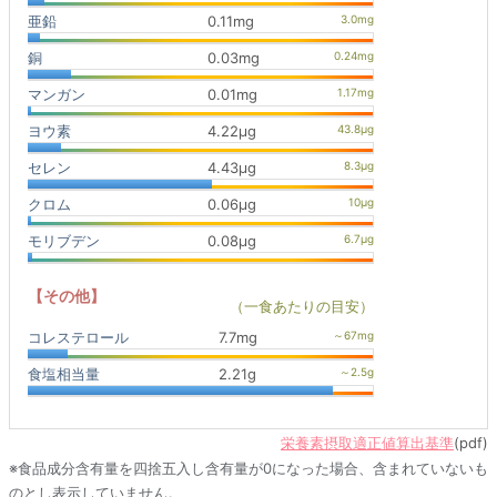
亜鉛
0.11mg
銅
0.03mg
マンガン
0.01mg
ヨウ素
4.22μg
セレン
4.43μg
クロム
0.06μg
モリブデン
0.08μg
【その他】
（一食あたりの目安）
コレステロール
7.7mg
食塩相当量
2.21g
栄養素摂取適正値算出基準
(pdf)
※食品成分含有量を四捨五入し含有量が0になった場合、含まれていないも
のとし表示していません。