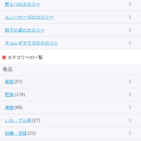
酢もつのカロリー
エンパナーダのカロリー
餃子の皮のカロリー
チョレギサラダのカロリー
カテゴリーの一覧
食品
穀類
(57)
野菜
(178)
果物
(88)
いも・でん粉
(27)
砂糖・甘味
(22)