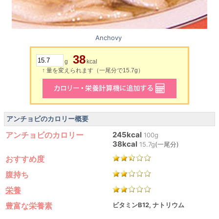
Anchovy
38
g
kcal
↑ 量を変えられます（一尾分で15.7g）
アンチョビのカロリー概要
アンチョビのカロリー
245kcal
100g
38kcal
15.7g
(一尾分)
おすすめ度
腹持ち
栄養
豊富な栄養素
ビタミンB12, ナトリウム