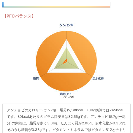
【PFCバランス】
アンチョビのカロリーは15.7g(一尾分)で38kcal、100g換算では245kcal
です。80kcalあたりのグラム目安量は32.65gです。アンチョビ15.7g(一尾
分)の栄養は、脂質が多く3.36g、たんぱく質が2.06g、炭水化物が0.38gで
そのうち糖質が0.38gです。ビタミン・ミネラルではビタミンB12とナトリ