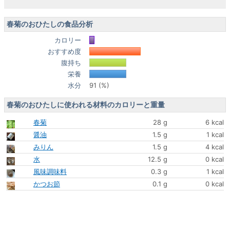
春菊のおひたしの食品分析
カロリー
おすすめ度
腹持ち
栄養
水分
91 (%)
春菊のおひたしに使われる材料のカロリーと重量
春菊
28 g
6 kcal
醤油
1.5 g
1 kcal
みりん
1.5 g
4 kcal
水
12.5 g
0 kcal
風味調味料
0.3 g
1 kcal
かつお節
0.1 g
0 kcal