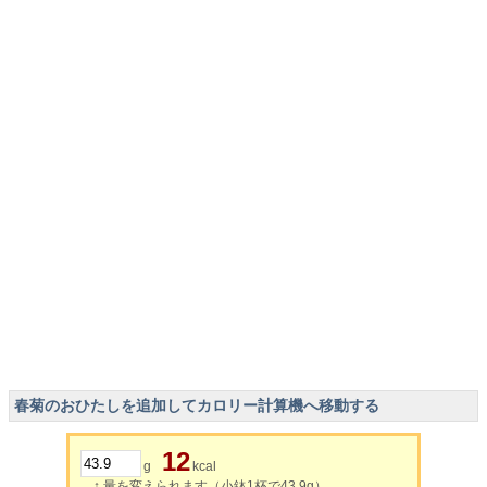
春菊のおひたしを追加してカロリー計算機へ移動する
12
g
kcal
↑ 量を変えられます（小鉢1杯で43.9g）