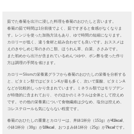
茹でた春菊を出汁に浸した料理を春菊のおひたしと言います。
春菊の茹で時間は1分前後でよく、茹ですぎると食感がなくなりま
す。レンジを使った加熱方法もあり、ゆで時間の短縮になります。
カロリーが低く、違う食材と組み合わせても良いです。おススメは
えのきやしめじ等のきのこ類、ほうれん草、白菜、ささみです。
また初めから出汁が含まれているめんつゆや、ポン酢を使った作り
方は調理の手間を省けます。
カロリーSlismの栄養素グラフから春菊のおひたしの栄養を分析する
と、ビタミン類ではビタミンKが最も多く、次いで葉酸、ビタミンA
などが比較的しっかり含まれています。ミネラル類ではモリブデン
が特徴的に含まれており、そのほかのミネラルは全体として控えめ
です。その他の栄養素について食物繊維は少なめ、塩分は控えめ、
コレステロールも気にならない程度です。
春菊のおひたしの重量とカロリーは、丼鉢1杯分（151g）が
41kcal
、
小鉢1杯分（38g）が
10kcal
、おつまみ鉢1杯分（25g）が
7kcal
です。