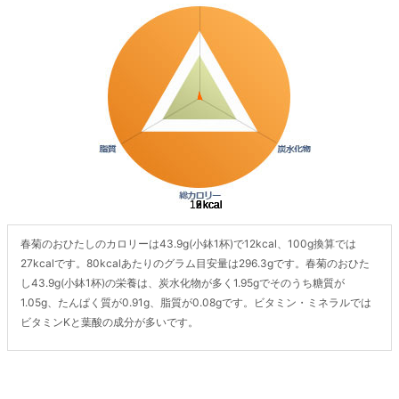
春菊のおひたしのカロリーは43.9g(小鉢1杯)で12kcal、100g換算では
27kcalです。80kcalあたりのグラム目安量は296.3gです。春菊のおひた
し43.9g(小鉢1杯)の栄養は、炭水化物が多く1.95gでそのうち糖質が
1.05g、たんぱく質が0.91g、脂質が0.08gです。ビタミン・ミネラルでは
ビタミンKと葉酸の成分が多いです。