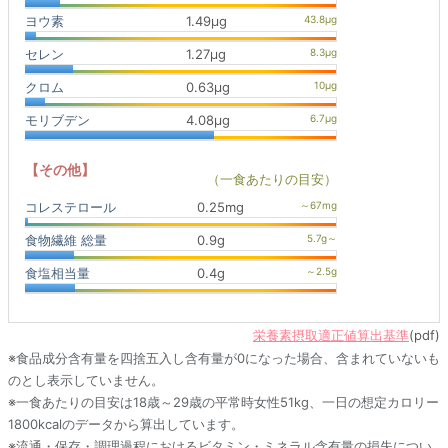
ヨウ素
1.49μg
セレン
1.27μg
クロム
0.63μg
モリブデン
4.08μg
【その他】
（一食あたりの目安）
コレステロール
0.25mg
食物繊維 総量
0.9g
食塩相当量
0.4g
栄養素摂取適正値算出基準
(pdf)
※食品成分含有量を四捨五入し含有量が0になった場合、含まれていないも
のとし表示していません。
※一食あたりの目安は18歳～29歳の平常時女性51kg、一日の想定カロリー
1800kcalのデータから算出しています。
※流通・保存・調理過程におけるビタミン・ミネラル含有量の損失につい