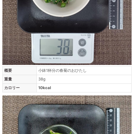
概要
小鉢1杯分の春菊のおひたし
重量
38g
カロリー
10kcal