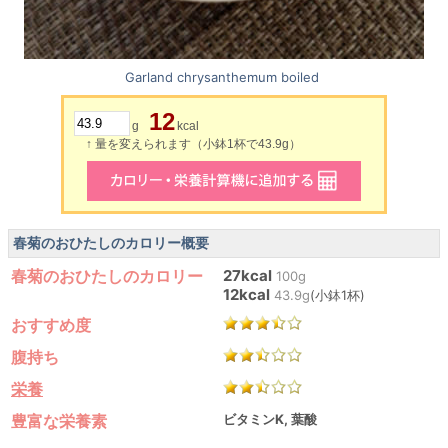
Garland chrysanthemum boiled
12
g
kcal
↑ 量を変えられます（小鉢1杯で43.9g）
春菊のおひたしのカロリー概要
春菊のおひたしのカロリー
27kcal
100g
12kcal
43.9g
(小鉢1杯)
おすすめ度
腹持ち
栄養
豊富な栄養素
ビタミンK, 葉酸