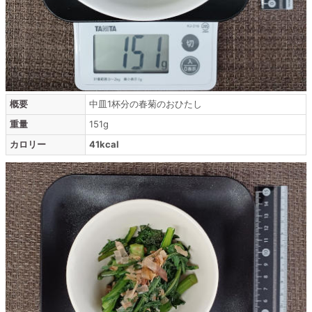
概要
中皿1杯分の春菊のおひたし
重量
151g
カロリー
41kcal