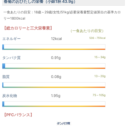
春菊のおひたしの栄養（小鉢1杯 43.9g）
一食あたりの目安：18歳～29歳/女性/51kg/必要栄養量暫定値算出の基準カロ
リー1800kcal
【総カロリーと三大栄養素】
（一食あたりの目安）
エネルギー
12kcal
タンパク質
0.91g
脂質
0.08g
炭水化物
1.95g
【PFCバランス】