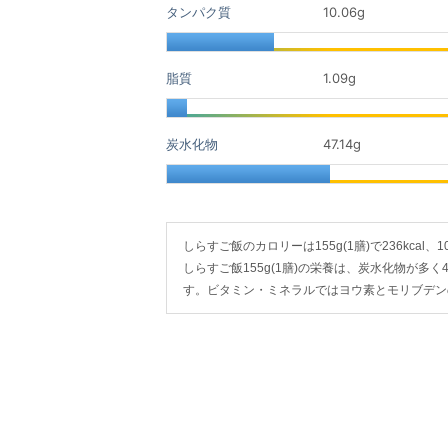
タンパク質
10.06
g
脂質
1.09
g
炭水化物
47.14
g
しらすご飯のカロリーは155g(1膳)で236kcal、1
しらすご飯155g(1膳)の栄養は、炭水化物が多く47
す。ビタミン・ミネラルではヨウ素とモリブデン