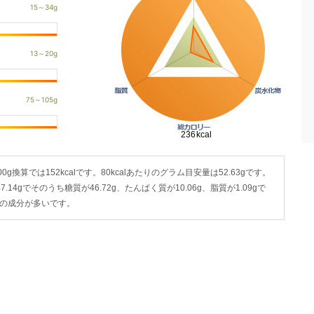
00g換算では152kcalです。80kcalあたりのグラム目安量は52.63gです。
.14gでそのうち糖質が46.72g、たんぱく質が10.06g、脂質が1.09gで
の成分が多いです。