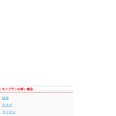
モリブデンが多い食品
緑豆
ささげ
ライマメ