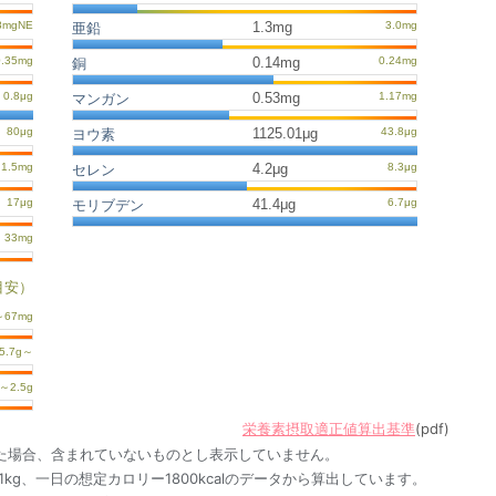
1.3mg
亜鉛
0.14mg
銅
0.53mg
マンガン
1125.01μg
ヨウ素
4.2μg
セレン
41.4μg
モリブデン
目安）
栄養素摂取適正値算出基準
(pdf)
た場合、含まれていないものとし表示していません。
1kg、一日の想定カロリー1800kcalのデータから算出しています。