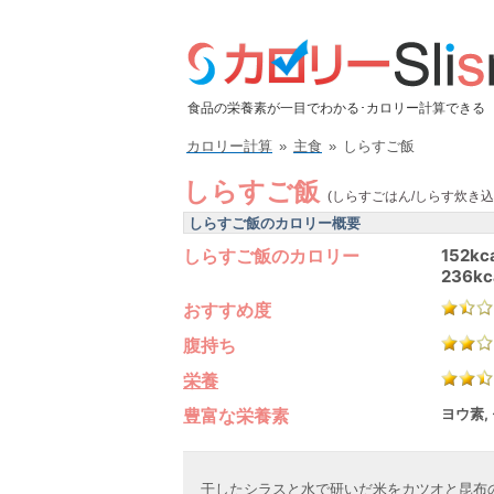
食品の栄養素が一目でわかる･カロリー計算できる
カロリー計算
»
主食
»
しらすご飯
しらすご飯
(しらすごはん/しらす炊き込
しらすご飯のカロリー概要
しらすご飯のカロリー
152kc
236kc
おすすめ度
腹持ち
栄養
豊富な栄養素
ヨウ素,
干したシラスと水で研いだ米をカツオと昆布