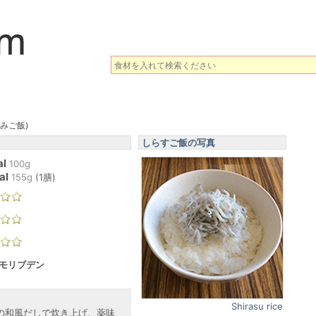
みご飯)
しらすご飯の写真
al
100g
al
155
g
(
1膳
)
 モリブデン
Shirasu rice
の和風だしで炊き上げ、薬味