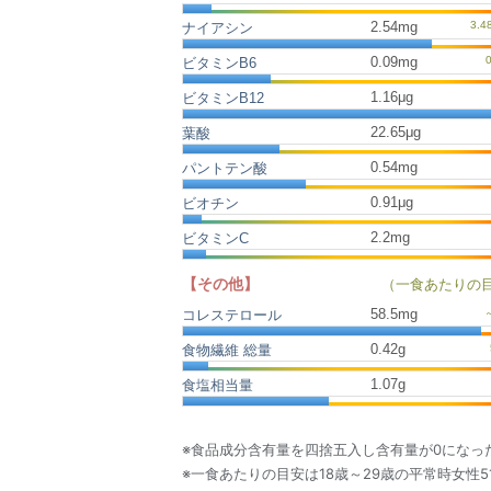
2.54mg
ナイアシン
0.09mg
ビタミンB6
1.16μg
ビタミンB12
22.65μg
葉酸
0.54mg
パントテン酸
0.91μg
ビオチン
2.2mg
ビタミンC
【その他】
（一食あたりの
58.5
mg
コレステロール
0.42
g
食物繊維 総量
1.07
g
食塩相当量
※食品成分含有量を四捨五入し含有量が0になっ
※一食あたりの目安は18歳～29歳の平常時女性5