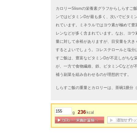
カロリーSlismの栄養素グラフからしらす
ンではビタミンDが最も多く、次いでビタミン
れています。ミネラルではヨウ素が極めて豊
レンなどが多く含まれています。なお、ヨウ
量に対して余裕がありますが、目安量を大き
するとよいでしょう。コレステロールと塩分
すご飯は、豊富なビタミンDが不足しがちな
が、一方で食物繊維、鉄、ビタミンCなどが
補う副菜を組み合わせるのが理想的です。
しらすご飯の重量とカロリーは、茶碗1膳分（1
236
g
kcal