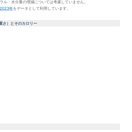
ネラル・水分量の増減については考慮していません。
023年
をデータとして利用しています。
重さ）とそのカロリー