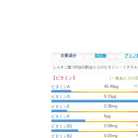
主要成分
脂肪酸
アミノ
しらすご飯:155g(1膳)あたりのビタミン・ミネ
【ビタミン】
（一食あたりの
45.49μg
ビタミンA
9.15μg
ビタミンD
0.36mg
ビタミンE
6μg
ビタミンK
0.09mg
ビタミンB1
0.03mg
ビタミンB2