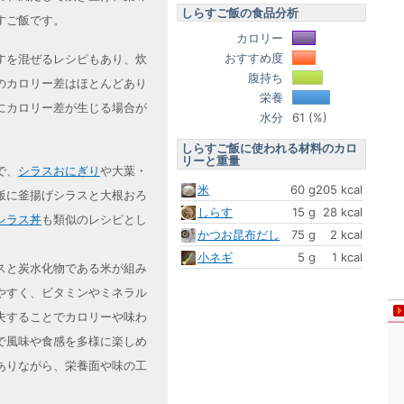
しらすご飯の食品分析
すご飯です。
カロリー
おすすめ度
すを混ぜるレシピもあり、炊
腹持ち
のカロリー差はほとんどあり
栄養
にカロリー差が生じる場合が
水分
61 (%)
しらすご飯に使われる材料のカロ
リーと重量
で、
シラスおにぎり
や大葉・
米
60 g
205 kcal
飯に釜揚げシラスと大根おろ
しらす
15 g
28 kcal
シラス丼
も類似のレシピとし
かつお昆布だし
75 g
2 kcal
小ネギ
5 g
1 kcal
スと炭水化物である米が組み
やすく、ビタミンやミネラル
夫することでカロリーや味わ
で風味や食感を多様に楽しめ
ありながら、栄養面や味の工