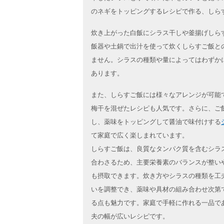
のネギをトッピングするレシピで作る、しら
炊き上がった白飯にシラス干しや釜揚げしら
飯器や土鍋で出汁を使って炊くしらすご飯と
ません。シラスの種類や量によってはわずか
あります。
また、しらすご飯には様々なアレンジが可能
梅干を混ぜたレシピも人気です。さらに、ご
し、薬味をトッピングして醤油で味付けする
て家庭で広く楽しまれています。
しらすご飯は、良質なタンパク質を含むシラ
合わさるため、主要栄養素のバランスが整い
も摂取できます。炊き方やシラスの種類を工
いを調整でき、薬味や具材の組み合わせ次第
る点も魅力です。家庭で手軽に作れる一品で
夫の幅が広いレシピです。