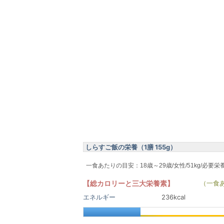
しらすご飯の栄養（1膳 155g）
一食あたりの目安：18歳～29歳/女性/51kg/必要栄
【総カロリーと三大栄養素】
（一食
エネルギー
236kcal