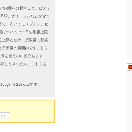
ご飯の栄養を分析すると、ビタミ
B12、ナイアシンなどが含ま
富で、次いでモリブデン、セ
素については一日の耐容上限
く上回るため、摂取量に配慮
は目安量の範囲内です。しら
栄養を補うのに役立ちます
不足しやすいため、これらを
55g）が
236kcal
です。