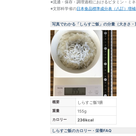
※流通・保存・調理過程におけるビタミン・ミ
※文部科学省の
日本食品標準成分表（八訂）増補2
写真でわかる「しらすご飯」の分量（大きさ・
概要
しらすご飯1膳
重量
155g
カロリー
236kcal
しらすご飯のカロリー・栄養FAQ