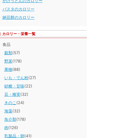
かけうどんのカロリー
パスタのカロリー
納豆餅のカロリー
カロリー・栄養一覧
食品
穀類
(57)
野菜
(178)
果物
(88)
いも・でん粉
(27)
砂糖・甘味
(22)
豆・種実
(32)
きのこ
(24)
海藻
(32)
魚介類
(178)
肉
(126)
乳製品・卵
(41)