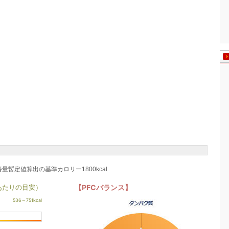
養量暫定値算出の基準カロリー1800kcal
あたりの目安）
【PFCバランス】