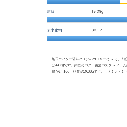
脂質
19.38
g
炭水化物
88.11
g
納豆のバター醤油パスタのカロリーは323g(1人前)で5
は44.2gです。納豆のバター醤油パスタ323g(1
質が24.16g、脂質が19.38gです。ビタミ