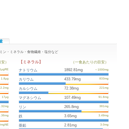
酸
ビタミン・ミネラル・食物繊維・塩分など
【ミネラル】
目安）
（一食あたりの目安）
1892.81mg
ナトリウム
433.79mg
カリウム
72.38mg
カルシウム
107.49mg
マグネシウム
265.8mg
リン
3.65mg
鉄
2.81mg
亜鉛