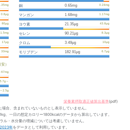
0.65mg
銅
1.68mg
マンガン
21.35μg
ヨウ素
90.21μg
セレン
3.49μg
クロム
182.91μg
モリブデン
目安）
栄養素摂取適正値算出基準
(pdf)
た場合、含まれていないものとし表示していません。
1kg、一日の想定カロリー1800kcalのデータから算出しています。
ネラル・水分量の増減については考慮していません。
023年
をデータとして利用しています。