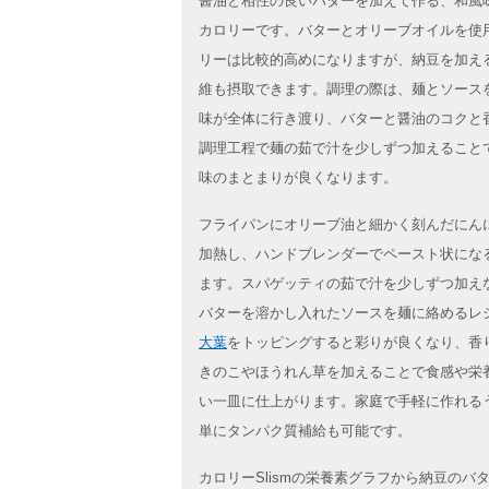
醤油と相性の良いバターを加えて作る、和風
カロリーです。バターとオリーブオイルを使
リーは比較的高めになりますが、納豆を加え
維も摂取できます。調理の際は、麺とソース
味が全体に行き渡り、バターと醤油のコクと
調理工程で麺の茹で汁を少しずつ加えること
味のまとまりが良くなります。
フライパンにオリーブ油と細かく刻んだにん
加熱し、ハンドブレンダーでペースト状にな
ます。スパゲッティの茹で汁を少しずつ加え
バターを溶かし入れたソースを麺に絡めるレ
大葉
をトッピングすると彩りが良くなり、香
きのこやほうれん草を加えることで食感や栄
い一皿に仕上がります。家庭で手軽に作れる
単にタンパク質補給も可能です。
カロリーSlismの栄養素グラフから納豆の