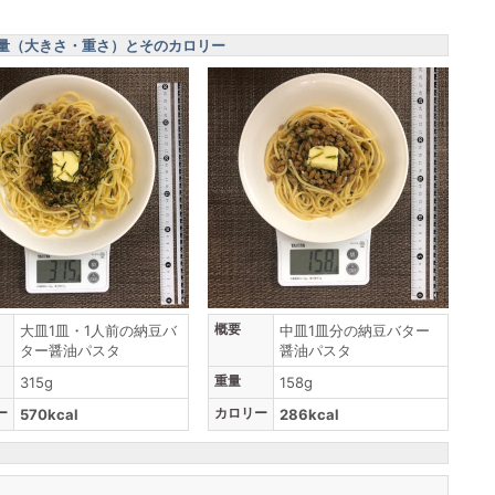
量（大きさ・重さ）とそのカロリー
概要
大皿1皿・1人前の納豆バ
中皿1皿分の納豆バター
ター醤油パスタ
醤油パスタ
重量
315g
158g
ー
カロリー
570kcal
286kcal