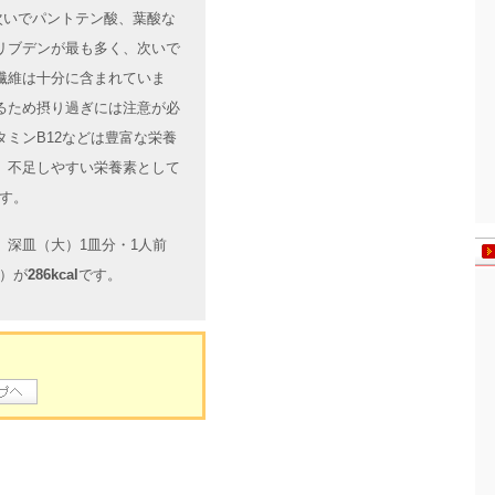
次いでパントテン酸、葉酸な
リブデンが最も多く、次いで
繊維は十分に含まれていま
るため摂り過ぎには注意が必
ミンB12などは豊富な栄養
。不足しやすい栄養素として
す。
深皿（大）1皿分・1人前
g）が
286kcal
です。