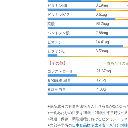
0.19mg
ビタミンB6
0.61μg
ビタミンB12
96.25μg
葉酸
2.55mg
パントテン酸
14.41μg
ビオチン
3.59mg
ビタミンC
【その他】
（一食あたりの
21.67
mg
コレステロール
12.6
g
食物繊維 総量
4.88
g
食塩相当量
※食品成分含有量を四捨五入し含有量が0になっ
※一食あたりの目安は18歳～29歳の平常時女性5
※流通・保存・調理過程におけるビタミン・ミ
※文部科学省の
日本食品標準成分表（八訂）増補2