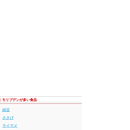
モリブデンが多い食品
緑豆
ささげ
ライマメ