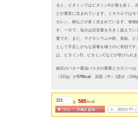
ると、ビタミンではビタミンKが最も多く、
どが豊富に含まれています。ミネラルではモ
セレン、銅などが多く含まれています。食物
す。一方で、塩分は目安量を大きく超えてい
要です。また、マグネシウムや鉄、亜鉛、ビタ
として不足しがちな栄養を補うのに有効です
は、ビタミンD、ビタミンCなどが挙げられま
納豆のバター醤油パスタの重量とカロリーは、
（315g）が
570kcal
、深皿（中）1皿分（158
585
g
kcal