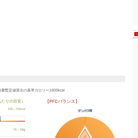
養量暫定値算出の基準カロリー1800kcal
あたりの目安）
【PFCバランス】