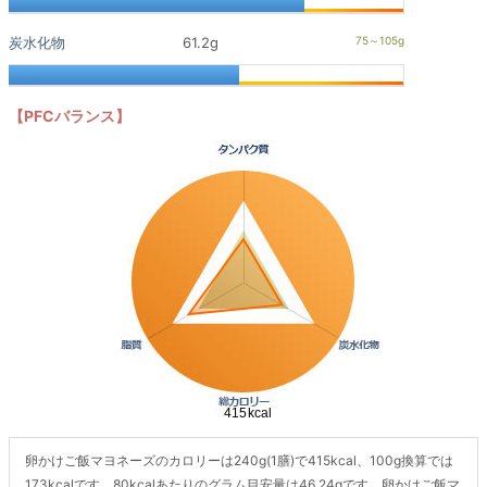
炭水化物
61.2g
【PFCバランス】
卵かけご飯マヨネーズのカロリーは240g(1膳)で415kcal、100g換算では
173kcalです。80kcalあたりのグラム目安量は46.24gです。卵かけご飯マ