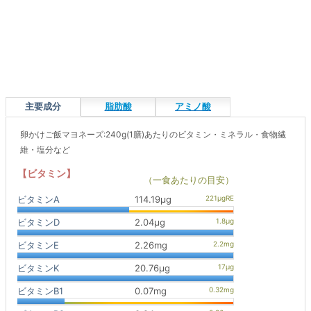
主要成分
脂肪酸
アミノ酸
卵かけご飯マヨネーズ:240g(1膳)あたりのビタミン・ミネラル・食物繊
維・塩分など
【ビタミン】
（一食あたりの目安）
ビタミンA
114.19μg
ビタミンD
2.04μg
ビタミンE
2.26mg
ビタミンK
20.76μg
ビタミンB1
0.07mg