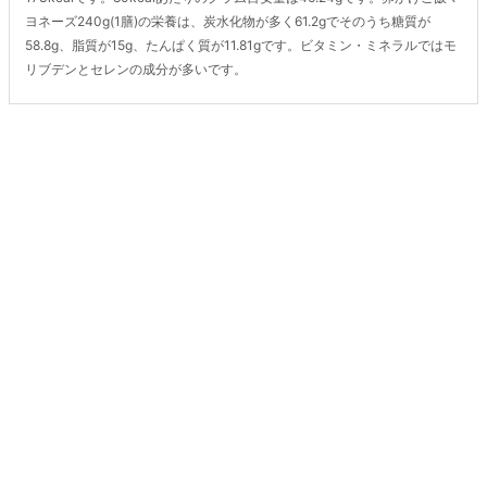
ヨネーズ240g(1膳)の栄養は、炭水化物が多く61.2gでそのうち糖質が
58.8g、脂質が15g、たんぱく質が11.81gです。ビタミン・ミネラルではモ
リブデンとセレンの成分が多いです。