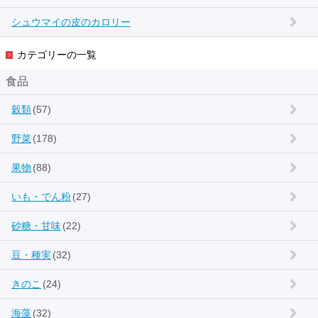
シュウマイの皮のカロリー
カテゴリーの一覧
食品
穀類
(57)
野菜
(178)
果物
(88)
いも・でん粉
(27)
砂糖・甘味
(22)
豆・種実
(32)
きのこ
(24)
海藻
(32)