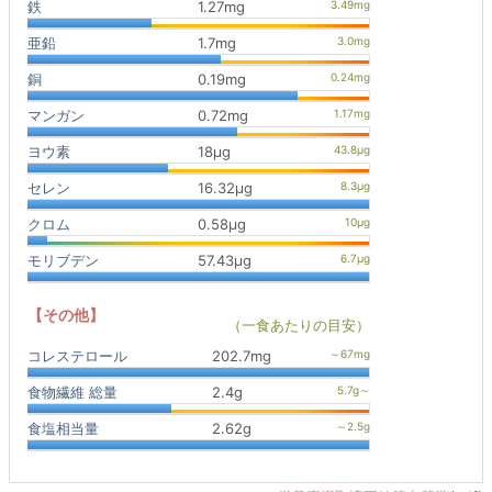
鉄
1.27mg
亜鉛
1.7mg
銅
0.19mg
マンガン
0.72mg
ヨウ素
18μg
セレン
16.32μg
クロム
0.58μg
モリブデン
57.43μg
【その他】
（一食あたりの目安）
コレステロール
202.7mg
食物繊維 総量
2.4g
食塩相当量
2.62g