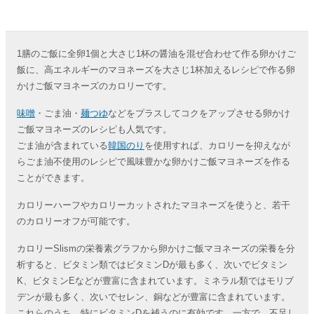
1膳のご飯に全卵1個と大さじ1杯の醤油を混ぜ合わせて作る卵かけご
飯に、高エネルギーのマヨネーズを大さじ1杯加えるレシピで作る卵
かけご飯マヨネーズのカロリーです。
味噌
・ごま油・
麺つゆ
などをプラスしてコクをアップさせる卵かけ
ご飯マヨネーズのレシピも人気です。
ごま油が含まれている
韓国のり
を使用すれば、カロリーを抑えなが
らごま油不使用のレシピで風味豊かな卵かけご飯マヨネーズを作る
ことができます。
カロリーハーフやカロリーカットされたマヨネーズを使うと、若干
のカロリーオフが可能です。
カロリーSlismの栄養素グラフから卵かけご飯マヨネーズの栄養を分
析すると、ビタミン類ではビタミンDが最も多く、次いでビタミン
K、ビタミンEなどが豊富に含まれています。ミネラル類ではモリブ
デンが最も多く、次いでセレン、銅などが豊富に含まれています。
これらのうち、特にビタミンDを補うのに有効です。一方で、不足し