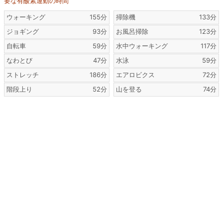
要な有酸素運動の時間
ウォーキング
155分
掃除機
133分
ジョギング
93分
お風呂掃除
123分
自転車
59分
水中ウォーキング
117分
なわとび
47分
水泳
59分
ストレッチ
186分
エアロビクス
72分
階段上り
52分
山を登る
74分