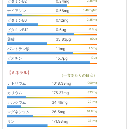
ビタミンB2
0.24mg
ナイアシン
0.58mg
ビタミンB6
0.12mg
ビタミンB12
0.6μg
葉酸
35.83μg
パントテン酸
1.1mg
ビオチン
15.7μg
【ミネラル】
（一食あたりの目安）
ナトリウム
1018.39mg
カリウム
175.37mg
カルシウム
34.49mg
マグネシウム
26.5mg
リン
171.98mg