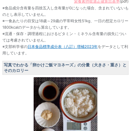
栄養素摂取適正値算出基準
(pdf)
※食品成分含有量を四捨五入し含有量が0になった場合、含まれていないも
のとし表示していません。
※一食あたりの目安は18歳～29歳の平常時女性51kg、一日の想定カロリー
1800kcalのデータから算出しています。
※流通・保存・調理過程におけるビタミン・ミネラル含有量の損失につい
ては考慮されていません。
※文部科学省の
日本食品標準成分表（八訂）増補2023年
をデータとして利
用しています。
写真でわかる「卵かけご飯マヨネーズ」の分量（大きさ・重さ）と
そのカロリー