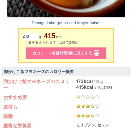
Tamago kake gohan and Mayonnaise
415
g
kcal
↑ 量を変えられます（1膳で240g）
卵かけご飯マヨネーズのカロリー概要
卵かけご飯マヨネーズのカロリ
173kcal
100g
415kcal
ー
240g
(1膳)
おすすめ度
腹持ち
栄養
豊富な栄養素
モリブデン, セレン