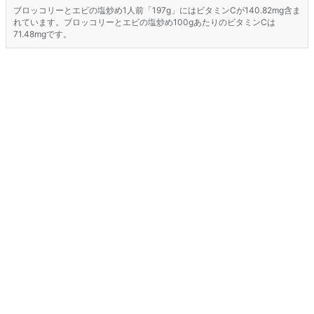
ブロッコリーとエビの塩炒め1人前「197g」にはビタミンCが140.82mg含ま
れています。ブロッコリーとエビの塩炒め100gあたりのビタミンCは
71.48mgです。