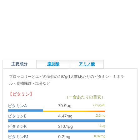
主要成分
脂肪酸
アミノ酸
ブロッコリーとエビの塩炒め:197g(1人前)あたりのビタミン・ミネラ
ル・食物繊維・塩分など
【ビタミン】
（一食あたりの目安）
ビタミンA
79.9μg
ビタミンE
4.47mg
ビタミンK
210.1μg
ビタミンB1
0.2mg