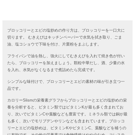
ブロッコリーとエビの塩炒めの作り方は、ブロッコリーを一口大に
切ります。 むきえびはキッチンペーパーで水気を拭き取り、ごま
油、塩コショウで下味を付け、片栗粉をまぶします。
フライパンで油を熱し、強火にしてむきえびを入れて焼き色が付い
たら、ブロッコリーを加えましょう。顆粒中華だし、酒、少量の水
を入れ、水気がなくなるまで煮詰めたら完成です。
シンプルな味付けで、ブロッコリーとエビの素材の味が引き立つ一
品です。
カロリーSlismの栄養素グラフからブロッコリーとエビの塩炒めの栄
養を分析すると、ビタミン類ではビタミンKが最も多く含まれてお
り、次いでビタミンCや葉酸なども豊富です。ミネラル類では銅が最
も多く、次いでモリブデンやリンなども含まれています。ブロッコ
リーとエビの塩炒めは、ビタミンKやビタミンC、葉酸などを補うの
に有効です。その他の栄養素では食物繊維はやや少なめ、コレステ