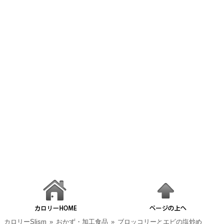
カロリーSlism
»
おかず・加工食品
»
ブロッコリーとエビの塩炒め