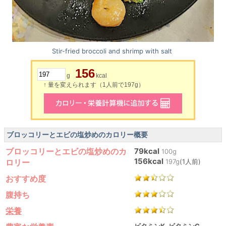
Stir-fried broccoli and shrimp with salt
156
g
kcal
↑ 量を変えられます（1人前で197g）
ブロッコリーとエビの塩炒めのカロリー概要
ブロッコリーとエビの塩炒めのカ
79kcal
100g
156kcal
ロリー
197g
(1人前)
おすすめ度
腹持ち
栄養