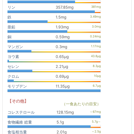
リン
357.85mg
鉄
1.5mg
亜鉛
1.93mg
銅
0.59mg
マンガン
0.3mg
ヨウ素
0.65μg
セレン
2.21μg
クロム
0.69μg
モリブデン
11.35μg
【その他】
（一食あたりの目安）
コレステロール
128.15mg
食物繊維 総量
5.1g
食塩相当量
2.01g