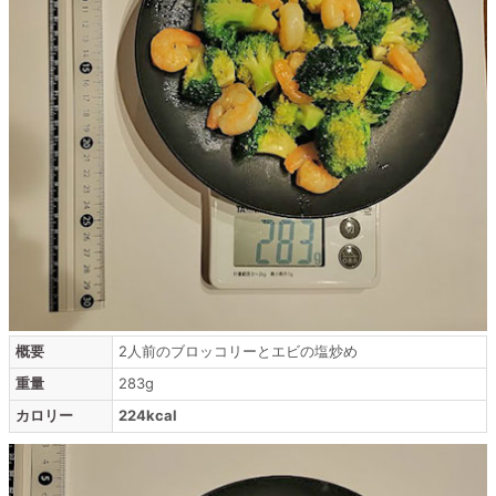
概要
2人前のブロッコリーとエビの塩炒め
重量
283g
カロリー
224kcal