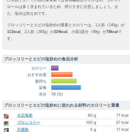
ロールは多く含まれているため、摂りすぎに注意しましょう。ま
た、塩分は控えめです。
ブロッコリーとエビの塩炒めの重量とカロリーは、1人前（140g）が
111kcal
、2人前（283g）が
224kcal
、小皿1皿分（99g）が
78kcal
で
す。
ブロッコリーとエビの塩炒めの食品分析
カロリー
おすすめ度
腹持ち
栄養
水分
78 (%)
ブロッコリーとエビの塩炒めに使われる材料のカロリーと重量
大正海老
80 g
71 kcal
ブロッコリー
100 g
37 kcal
片栗粉
5 g
17 kcal