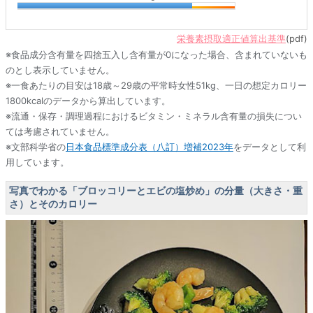
栄養素摂取適正値算出基準
(pdf)
※食品成分含有量を四捨五入し含有量が0になった場合、含まれていないも
のとし表示していません。
※一食あたりの目安は18歳～29歳の平常時女性51kg、一日の想定カロリー
1800kcalのデータから算出しています。
※流通・保存・調理過程におけるビタミン・ミネラル含有量の損失につい
ては考慮されていません。
※文部科学省の
日本食品標準成分表（八訂）増補2023年
をデータとして利
用しています。
写真でわかる「ブロッコリーとエビの塩炒め」の分量（大きさ・重
さ）とそのカロリー