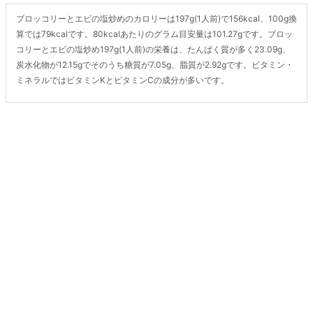
ブロッコリーとエビの塩炒めのカロリーは197g(1人前)で156kcal、100g換
算では79kcalです。80kcalあたりのグラム目安量は101.27gです。ブロッ
コリーとエビの塩炒め197g(1人前)の栄養は、たんぱく質が多く23.09g、
炭水化物が12.15gでそのうち糖質が7.05g、脂質が2.92gです。ビタミン・
ミネラルではビタミンKとビタミンCの成分が多いです。