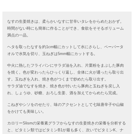
なすの生姜焼きは、柔らかいなすに甘辛いタレをからめたおかず。
時間がない時にも簡単に作ることができ、食欲をそそるボリューム
満点の一品。
ヘタを取ったなすを約1cm幅にカットして水にさらし、ペーパータ
オルで水気を切り、玉ねぎは5mm幅にカットする。
中火に熱したフライパンにサラダ油を入れ、片栗粉をまぶした豚肉
を焼く。色が変わったらひっくり返し、全体に火が通ったら取り出
す。玉ねぎを入れ、焼き色がつくまで炒めたら取り出す。
サラダ油でなすを焼き、焼き色が付いたら豚肉と玉ねぎを戻し入
れ、しょうゆ、砂糖、おろし生姜、酒を加えてからめたら完成。
こねぎやシソをのせたり、味のアクセントとして七味唐辛子や山椒
をかけても美味しい。
カロリーSlismの栄養素グラフからなすの生姜焼きの栄養を分析する
と、ビタミン類ではビタミンB1が最も多く、次いでビタミンK、ナ