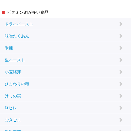
ビタミンB1が多い食品
ドライイースト
味噌たくあん
米糠
生イースト
小麦胚芽
ひまわりの種
けしの実
豚ヒレ
むきごま