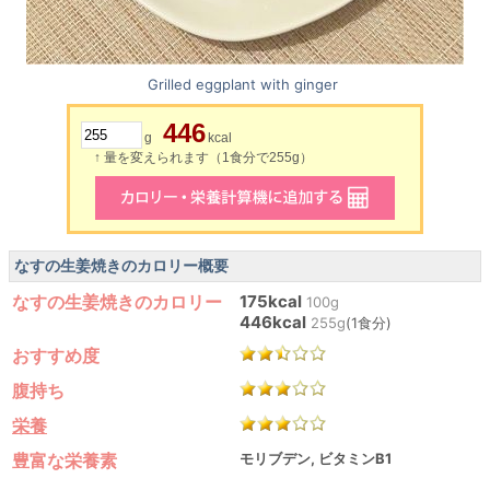
Grilled eggplant with ginger
446
g
kcal
↑ 量を変えられます（1食分で255g）
なすの生姜焼きのカロリー概要
なすの生姜焼きのカロリー
175kcal
100g
446kcal
255g
(1食分)
おすすめ度
腹持ち
栄養
豊富な栄養素
モリブデン, ビタミンB1