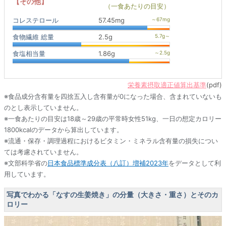
【その他】
（一食あたりの目安）
コレステロール
57.45mg
食物繊維 総量
2.5g
食塩相当量
1.86g
栄養素摂取適正値算出基準
(pdf)
※食品成分含有量を四捨五入し含有量が0になった場合、含まれていないも
のとし表示していません。
※一食あたりの目安は18歳～29歳の平常時女性51kg、一日の想定カロリー
1800kcalのデータから算出しています。
※流通・保存・調理過程におけるビタミン・ミネラル含有量の損失につい
ては考慮されていません。
※文部科学省の
日本食品標準成分表（八訂）増補2023年
をデータとして利
用しています。
写真でわかる「なすの生姜焼き」の分量（大きさ・重さ）とそのカ
ロリー