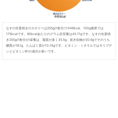
なすの生姜焼きのカロリーは255g(1食分)で446kcal、100g換算では
175kcalです。80kcalあたりのグラム目安量は45.71gです。なすの生姜焼
き255g(1食分)の栄養は、脂質が多く35.5g、炭水化物が20.6gでそのうち
糖質が18.1g、たんぱく質が13.74gです。ビタミン・ミネラルではモリブデ
ンとビタミンB1の成分が多いです。