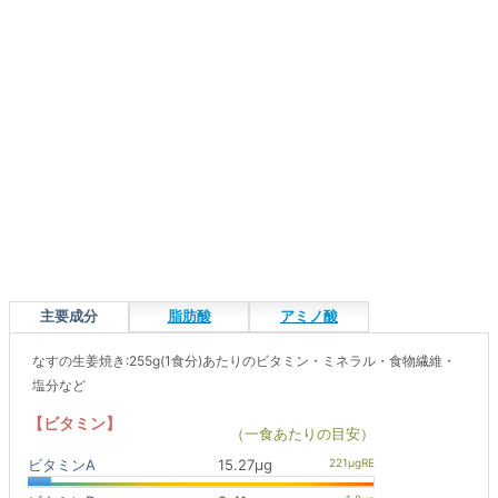
主要成分
脂肪酸
アミノ酸
なすの生姜焼き:255g(1食分)あたりのビタミン・ミネラル・食物繊維・
塩分など
【ビタミン】
（一食あたりの目安）
ビタミンA
15.27μg