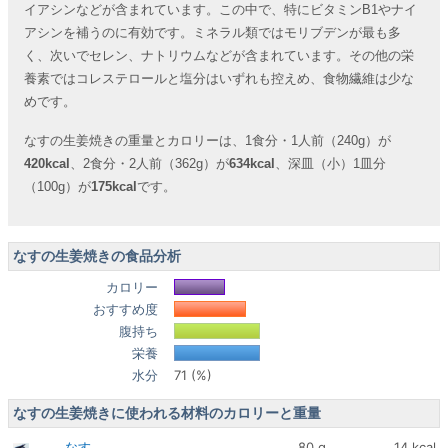
イアシンなどが含まれています。この中で、特にビタミンB1やナイ
アシンを補うのに有効です。ミネラル類ではモリブデンが最も多
く、次いでセレン、ナトリウムなどが含まれています。その他の栄
養素ではコレステロールと塩分はいずれも控えめ、食物繊維は少な
めです。
なすの生姜焼きの重量とカロリーは、1食分・1人前（240g）が
420kcal
、2食分・2人前（362g）が
634kcal
、深皿（小）1皿分
（100g）が
175kcal
です。
なすの生姜焼きの食品分析
カロリー
おすすめ度
腹持ち
栄養
水分
71 (%)
なすの生姜焼きに使われる材料のカロリーと重量
なす
80 g
14 kcal