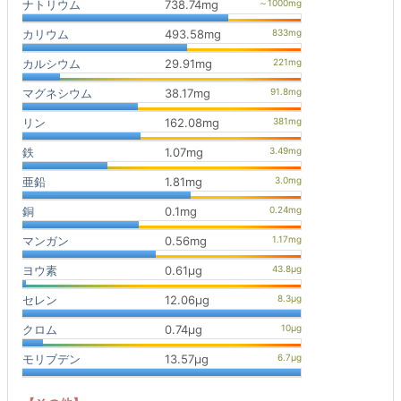
ナトリウム
738.74mg
カリウム
493.58mg
カルシウム
29.91mg
マグネシウム
38.17mg
リン
162.08mg
鉄
1.07mg
亜鉛
1.81mg
銅
0.1mg
マンガン
0.56mg
ヨウ素
0.61μg
セレン
12.06μg
クロム
0.74μg
モリブデン
13.57μg