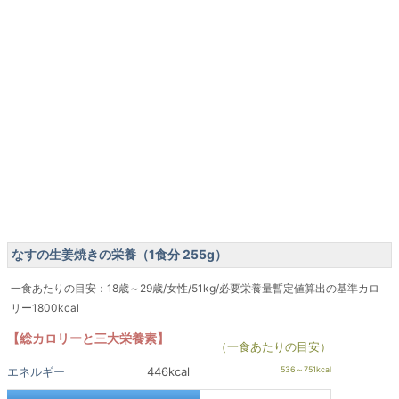
なすの生姜焼きの栄養（1食分 255g）
一食あたりの目安：18歳～29歳/女性/51kg/必要栄養量暫定値算出の基準カロ
リー1800kcal
【総カロリーと三大栄養素】
（一食あたりの目安）
エネルギー
446kcal