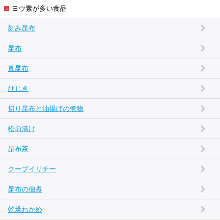
ヨウ素が多い食品
刻み昆布
昆布
真昆布
ひじき
切り昆布と油揚げの煮物
松前漬け
昆布茶
クーブイリチー
昆布の佃煮
乾燥わかめ