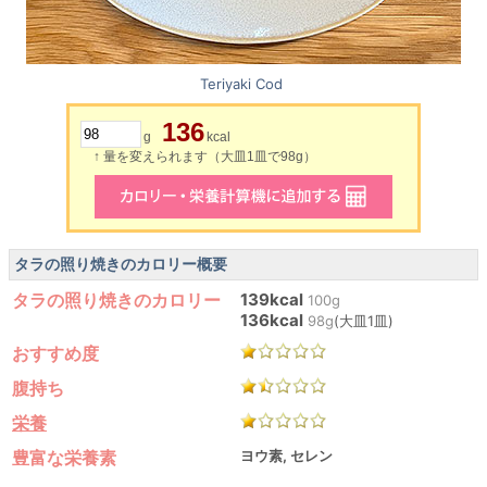
Teriyaki Cod
136
g
kcal
↑ 量を変えられます（大皿1皿で98g）
タラの照り焼きのカロリー概要
タラの照り焼きのカロリー
139kcal
100g
136kcal
98g
(大皿1皿)
おすすめ度
腹持ち
栄養
豊富な栄養素
ヨウ素, セレン