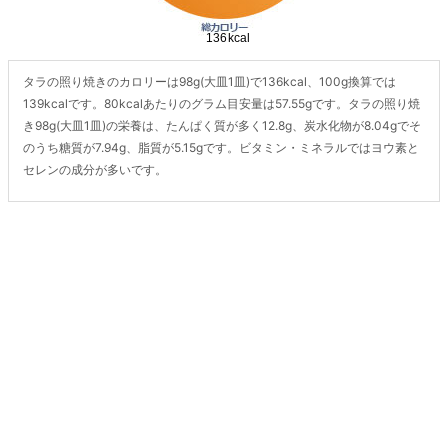
タラの照り焼きのカロリーは98g(大皿1皿)で136kcal、100g換算では
139kcalです。80kcalあたりのグラム目安量は57.55gです。タラの照り焼
き98g(大皿1皿)の栄養は、たんぱく質が多く12.8g、炭水化物が8.04gでそ
のうち糖質が7.94g、脂質が5.15gです。ビタミン・ミネラルではヨウ素と
セレンの成分が多いです。