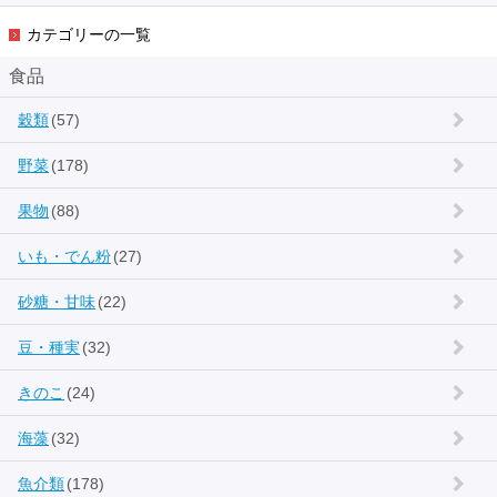
カテゴリーの一覧
食品
穀類
(57)
野菜
(178)
果物
(88)
いも・でん粉
(27)
砂糖・甘味
(22)
豆・種実
(32)
きのこ
(24)
海藻
(32)
魚介類
(178)