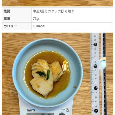
概要
中皿1皿分のタラの照り焼き
重量
73g
カロリー
101kcal