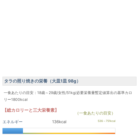
タラの照り焼きの栄養（大皿1皿 98g）
一食あたりの目安：18歳～29歳/女性/51kg/必要栄養量暫定値算出の基準カロ
リー1800kcal
【総カロリーと三大栄養素】
（一食あたりの目安）
エネルギー
136kcal