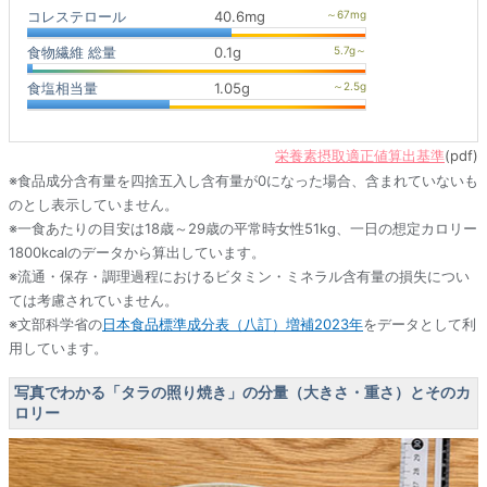
コレステロール
40.6mg
食物繊維 総量
0.1g
食塩相当量
1.05g
栄養素摂取適正値算出基準
(pdf)
※食品成分含有量を四捨五入し含有量が0になった場合、含まれていないも
のとし表示していません。
※一食あたりの目安は18歳～29歳の平常時女性51kg、一日の想定カロリー
1800kcalのデータから算出しています。
※流通・保存・調理過程におけるビタミン・ミネラル含有量の損失につい
ては考慮されていません。
※文部科学省の
日本食品標準成分表（八訂）増補2023年
をデータとして利
用しています。
写真でわかる「タラの照り焼き」の分量（大きさ・重さ）とそのカ
ロリー