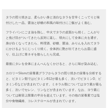
タラの照り焼きは、柔らかい身と淡白なタラを甘辛くこってりと味
付けした一品。醤油と砂糖の和風の味付けにご飯がよく進む。
フライパンにごま油を熱し、中火でタラの皮面から焼く。こんがり
と焦げ目がついてきたら反対に返し、弱火にして全体に火を通す。
身が白くなってきたら、料理酒、砂糖、醤油、みりんを入れてタラ
にかけるようにじっくり焼く。全体的に艶が出てきたらお皿に盛
り、仕上げに青ネギを散らしたら完成。
最後にタレを全体にまんべんなくかけると、さらに味が染み込む。
カロリーSlismの栄養素グラフからタラの照り焼きの栄養を分析する
と、ビタミン類ではビタミンB12が最も多く、次いでビタミンD、ビ
タミンEなどが含まれています。ミネラル類についてはヨウ素が最も
多く、次いでセレン、リンなどが含まれています。なお、ヨウ素に
ついては耐容上限量の半分を超えています。その他の栄養素では塩
分や食物繊維、コレステロールが含まれています。