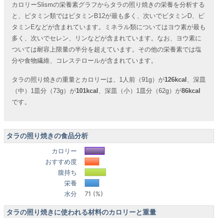
カロリーSlismの栄養素グラフからタラの照り焼きの栄養を分析する
と、ビタミン類ではビタミンB12が最も多く、次いでビタミンD、ビ
タミンEなどが含まれています。ミネラル類についてはヨウ素が最も
多く、次いでセレン、リンなどが含まれています。なお、ヨウ素に
ついては耐容上限量の半分を超えています。その他の栄養素では塩
分や食物繊維、コレステロールが含まれています。
タラの照り焼きの重量とカロリーは、1人前（91g）が
126kcal
、深皿
（中）1皿分（73g）が
101kcal
、深皿（小）1皿分（62g）が
86kcal
です。
タラの照り焼きの食品分析
カロリー
おすすめ度
腹持ち
栄養
水分
71 (%)
タラの照り焼きに使われる材料のカロリーと重量