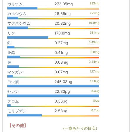
カリウム
273.05mg
カルシウム
26.55mg
マグネシウム
20.82mg
リン
170.8mg
鉄
0.27mg
亜鉛
0.41mg
銅
0.03mg
マンガン
0.07mg
ヨウ素
245.08μg
セレン
22.33μg
クロム
0.36μg
モリブデン
2.53μg
【その他】
（一食あたりの目安）