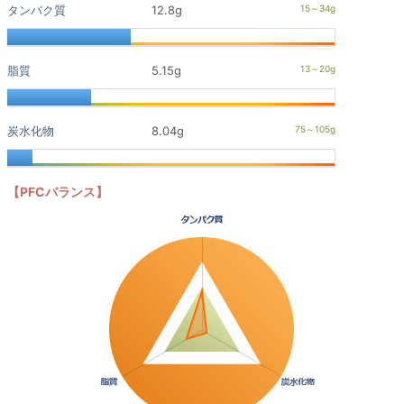
タンパク質
12.8g
脂質
5.15g
炭水化物
8.04g
【PFCバランス】