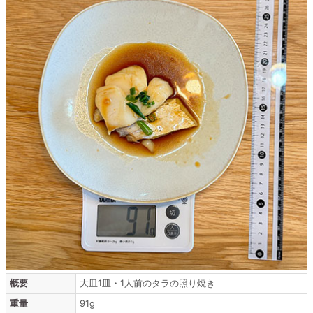
概要
大皿1皿・1人前のタラの照り焼き
重量
91g