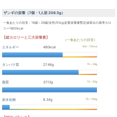
ザンギの栄養（7個・1人前 208.5g）
一食あたりの目安：18歳～29歳/女性/51kg/必要栄養量暫定値算出の基準カロ
リー1800kcal
【総カロリーと三大栄養素】
（一食あたりの目安）
エネルギー
480kcal
タンパク質
27.46g
脂質
37.13g
炭水化物
8.34g