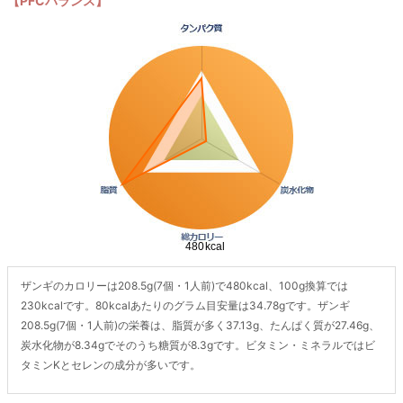
【PFCバランス】
ザンギのカロリーは208.5g(7個・1人前)で480kcal、100g換算では
230kcalです。80kcalあたりのグラム目安量は34.78gです。ザンギ
208.5g(7個・1人前)の栄養は、脂質が多く37.13g、たんぱく質が27.46g、
炭水化物が8.34gでそのうち糖質が8.3gです。ビタミン・ミネラルではビ
タミンKとセレンの成分が多いです。