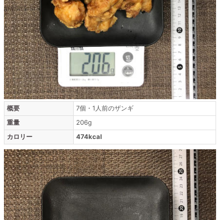
概要
7個・1人前のザンギ
重量
206g
カロリー
474kcal