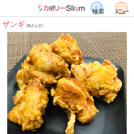
ザンギ
(鶏ざんぎ)