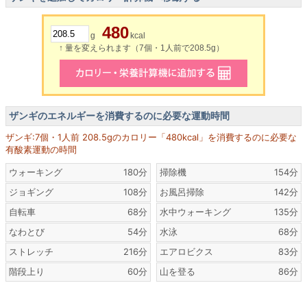
480
g
kcal
↑ 量を変えられます（7個・1人前で208.5g）
ザンギのエネルギーを消費するのに必要な運動時間
ザンギ:7個・1人前 208.5gのカロリー「480kcal」を消費するのに必要な
有酸素運動の時間
ウォーキング
180分
掃除機
154分
ジョギング
108分
お風呂掃除
142分
自転車
68分
水中ウォーキング
135分
なわとび
54分
水泳
68分
ストレッチ
216分
エアロビクス
83分
階段上り
60分
山を登る
86分