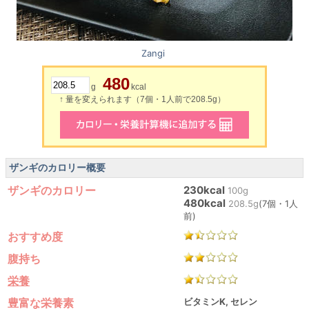
Zangi
480
g
kcal
↑ 量を変えられます（7個・1人前で208.5g）
ザンギのカロリー概要
ザンギのカロリー
230kcal
100g
480kcal
208.5g
(7個・1人
前)
おすすめ度
腹持ち
栄養
豊富な栄養素
ビタミンK, セレン