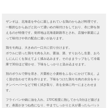
ザンギは、北海道を中心に親しまれている鶏のからあげ料理です。
一般的なからあげと比べて濃いめの味付けをしており、衣に卵を加
えるのが特徴です。発祥地は北海道釧路市とされ、店舗や家庭によ
って味付けや衣の配合に違いがあります。
鶏モモ肉は、大きめの一口大に切り分けます。
ボウルに切った鶏モモ肉を入れ、醤油、酒、すりおろし生姜、おろ
しにんにくを加えてよく揉み込みます。そのままラップをして冷蔵
庫で30分ほど寝かせ、下味をしっかりと染み込ませます。
別のボウルで卵を溶き、片栗粉と小麦粉をふるいにかけて加え、よ
く混ぜ合わせて衣を作ります。下味をつけた鶏モモ肉の水分をキッ
チンペーパーなどで軽く拭き取り、衣を全体に均一にまとわせま
す。
フライパンや鍋に油を入れ、170℃程度に熱してから5分ほど揚げま
す。表面がきつね色になり、中までしっかりと火が通ったらバット