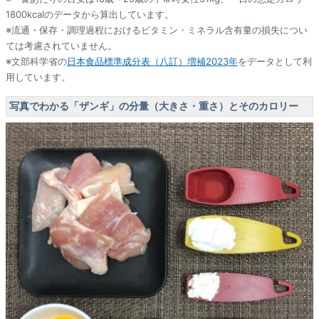
1800kcalのデータから算出しています。
※流通・保存・調理過程におけるビタミン・ミネラル含有量の損失につい
ては考慮されていません。
※文部科学省の
日本食品標準成分表（八訂）増補2023年
をデータとして利
用しています。
写真でわかる「ザンギ」の分量（大きさ・重さ）とそのカロリー