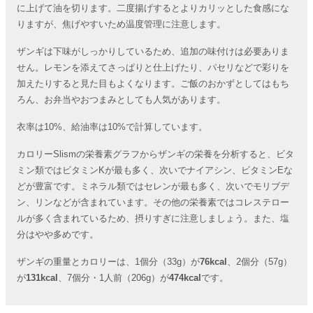
に上げて油を切ります。二度揚げするとよりカリッとした食感にな
りますが、焦げやすいため温度管理に注意します。
ザンギは下味がしっかりしているため、追加の味付けは必要ありま
せん。レモンを添えてさっぱりと仕上げたり、パセリなどで彩りを
加えたりすると見た目もよくなります。ご飯のおかずとしてはもち
ろん、お弁当やおつまみとしても人気があります。
衣率は10%、給油率は10%で計算しています。
カロリーSlismの栄養素グラフからザンギの栄養を分析すると、ビタ
ミン類ではビタミンKが最も多く、次いでナイアシン、ビタミンEな
どが豊富です。ミネラル類ではセレンが最も多く、次いでモリブデ
ン、リンなどが含まれています。その他の栄養素ではコレステロー
ルが多く含まれているため、摂りすぎに注意しましょう。また、塩
分はやや多めです。
ザンギの重量とカロリーは、1個分（33g）が
76kcal
、2個分（57g）
が
131kcal
、7個分・1人前（206g）が
474kcal
です。