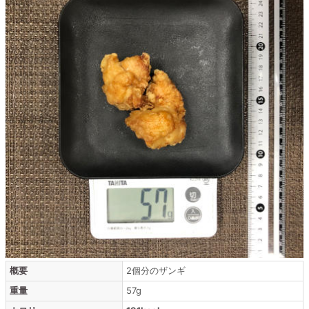
概要
2個分のザンギ
重量
57g