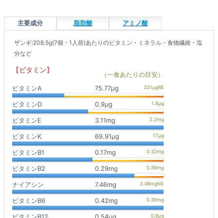
主要成分
脂肪酸
アミノ酸
ザンギ:208.5g(7個・1人前)あたりのビタミン・ミネラル・食物繊維・塩
分など
【ビタミン】
（一食あたりの目安）
ビタミンA
75.77μg
ビタミンD
0.9μg
ビタミンE
3.11mg
ビタミンK
69.91μg
ビタミンB1
0.17mg
ビタミンB2
0.29mg
ナイアシン
7.46mg
ビタミンB6
0.42mg
ビタミンB12
0.54μg