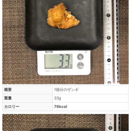
概要
1個分のザンギ
重量
33g
カロリー
76kcal