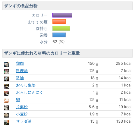
ザンギの食品分析
カロリー
おすすめ度
腹持ち
栄養
水分
62 (%)
ザンギに使われる材料のカロリーと重量
鶏肉
150 g
285 kcal
料理酒
7.5 g
7 kcal
醤油
18 g
14 kcal
おろし生姜
2 g
1 kcal
おろしにんにく
1 g
2 kcal
卵
7.5 g
11 kcal
片栗粉
5.6 g
19 kcal
小麦粉
1.9 g
7 kcal
サラダ油
15 g
133 kcal