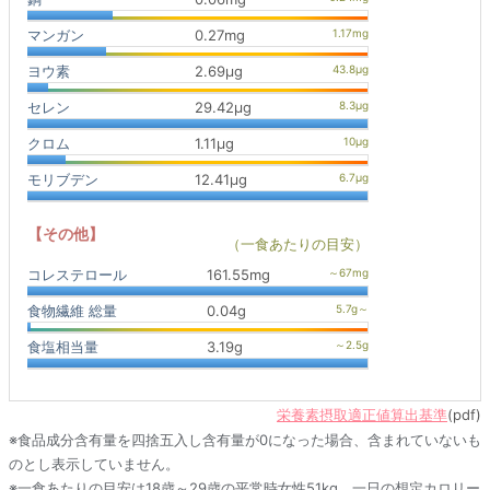
マンガン
0.27mg
ヨウ素
2.69μg
セレン
29.42μg
クロム
1.11μg
モリブデン
12.41μg
【その他】
（一食あたりの目安）
コレステロール
161.55mg
食物繊維 総量
0.04g
食塩相当量
3.19g
栄養素摂取適正値算出基準
(pdf)
※食品成分含有量を四捨五入し含有量が0になった場合、含まれていないも
のとし表示していません。
※一食あたりの目安は18歳～29歳の平常時女性51kg、一日の想定カロリー