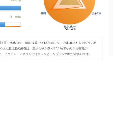
で655kcal、100g換算では187kcalです。80kcalあたりのグラム目
0g(大皿1皿)の栄養は、炭水化物が多く87.47gでそのうち糖質が
.23gです。ビタミン・ミネラルではセレンとモリブデンの成分が多いです。