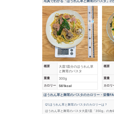
写真でわかる「ほうれん草と舞茸のパスタ」の
概要
概要
大皿1皿分のほうれん草
と舞茸のパスタ
重量
重量
300g
カロリー
カロリ
561kcal
ほうれん草と舞茸のパスタのカロリー・栄養FA
ほうれん草と舞茸のパスタのカロリーは？
ほうれん草と舞茸のパスタ大皿1皿「350g」の
カロ