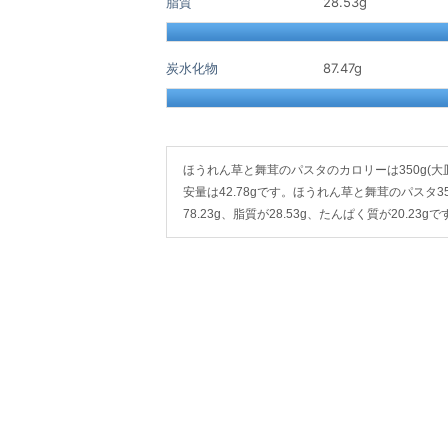
脂質
28.53
g
炭水化物
87.47
g
ほうれん草と舞茸のパスタのカロリーは350g(大皿1皿)
安量は42.78gです。ほうれん草と舞茸のパスタ35
78.23g、脂質が28.53g、たんぱく質が20