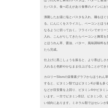
ほうれん草と舞茸のパスタは、バターと醤油
たパスタ。食べ応えがあり食事のメインにお
沸騰したお湯に塩とパスタを入れ、麺をほぐ
る。にんにくをスライスし、ベーコンとほう
なるように切っておく。フライパンでオリー
入れ、こんがりしてきたらベーコンと舞茸を
とほうれん草、醤油、バター、風味調味料を
たら完成。
仕上げに黒こしょうを振ると、より香ばしさ
入れると色鮮やかなまま仕上げることができ
カロリーSlismの栄養素グラフからほうれ
すると、ビタミン類ではビタミンKが最も多
などが目安量を上回り、ビタミンAやビタミン
います。一方でビタミンB12、ビタミンD、
い傾向にあります。ミネラル類ではセレンが