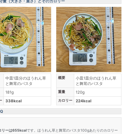
分量（大きさ・重さ）とそのカロリー
概要
中皿1皿分のほうれん草
小皿1皿分のほうれん草
と舞茸のパスタ
と舞茸のパスタ
重量
181g
120g
ー
カロリー
338kcal
224kcal
Q
リーは655kcal
です。ほうれん草と舞茸のパスタ100gあたりのカロリー