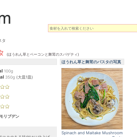
スタ
タ
(ほうれん草とベーコンと舞茸のスパゲティ)
ほうれん草と舞茸のパスタの写真
al
100g
al
350
g
(
大皿1皿
)
 モリブデン
Spinach and Maitake Mushroom