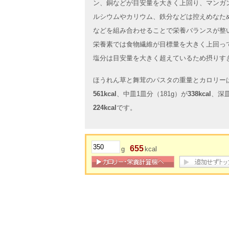
ン、銅などが目安量を大きく上回り、マンガ
ルシウムやカリウム、鉄分などは控えめなた
などを組み合わせることで栄養バランスが整
栄養素では食物繊維が目標量を大きく上回っ
塩分は目安量を大きく超えているため摂りす
ほうれん草と舞茸のパスタの重量とカロリーは
561kcal
、中皿1皿分（181g）が
338kcal
、深皿
224kcal
です。
655
g
kcal