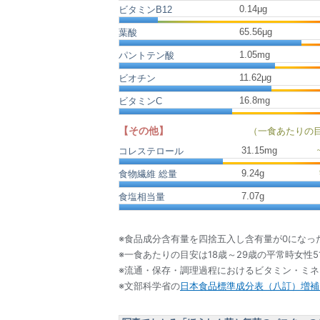
0.14μg
ビタミンB12
65.56μg
葉酸
1.05mg
パントテン酸
11.62μg
ビオチン
16.8mg
ビタミンC
【その他】
（一食あたりの
31.15
mg
コレステロール
9.24
g
食物繊維 総量
7.07
g
食塩相当量
※食品成分含有量を四捨五入し含有量が0になっ
※一食あたりの目安は18歳～29歳の平常時女性5
※流通・保存・調理過程におけるビタミン・ミ
※文部科学省の
日本食品標準成分表（八訂）増補2