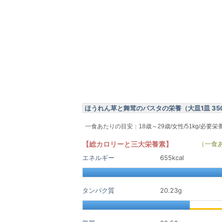
ほうれん草と舞茸のパスタの栄養（大皿1皿 35
一食あたりの目安：18歳～29歳/女性/51kg/必要栄
【総カロリーと三大栄養素】
（一食
エネルギー
655kcal
タンパク質
20.23
g