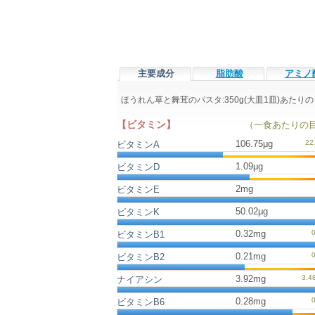
主要成分
脂肪酸
アミノ
ほうれん草と舞茸のパスタ:350g(大皿1皿)あた
【ビタミン】
（一食あたりの
106.75μg
ビタミンA
1.09μg
ビタミンD
2mg
ビタミンE
50.02μg
ビタミンK
0.32mg
ビタミンB1
0.21mg
ビタミンB2
3.92mg
ナイアシン
0.28mg
ビタミンB6