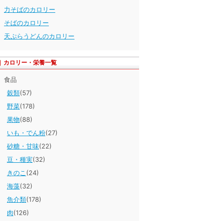
力そばのカロリー
そばのカロリー
天ぷらうどんのカロリー
カロリー・栄養一覧
食品
穀類
(57)
野菜
(178)
果物
(88)
いも・でん粉
(27)
砂糖・甘味
(22)
豆・種実
(32)
きのこ
(24)
海藻
(32)
魚介類
(178)
肉
(126)