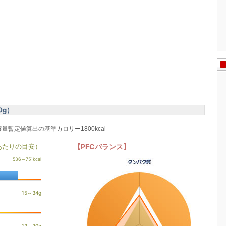
0g）
養量暫定値算出の基準カロリー1800kcal
あたりの目安）
【PFCバランス】