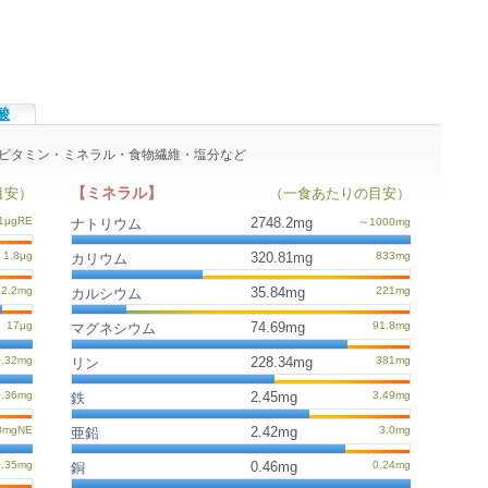
酸
りのビタミン・ミネラル・食物繊維・塩分など
【ミネラル】
目安）
（一食あたりの目安）
2748.2mg
ナトリウム
320.81mg
カリウム
35.84mg
カルシウム
74.69mg
マグネシウム
228.34mg
リン
2.45mg
鉄
2.42mg
亜鉛
0.46mg
銅