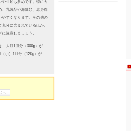
ンや亜鉛も多めです。特にカ
め、乳製品や海藻類、赤身肉
いやすくなります。その他の
て充分に含まれているほか、
ぎに注意しましょう。
、大皿1皿分（300g）が
（小）1皿分（120g）が