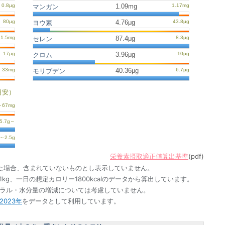
1.09mg
マンガン
4.76μg
ヨウ素
87.4μg
セレン
3.96μg
クロム
40.36μg
モリブデン
目安）
栄養素摂取適正値算出基準
(pdf)
た場合、含まれていないものとし表示していません。
1kg、一日の想定カロリー1800kcalのデータから算出しています。
ネラル・水分量の増減については考慮していません。
023年
をデータとして利用しています。