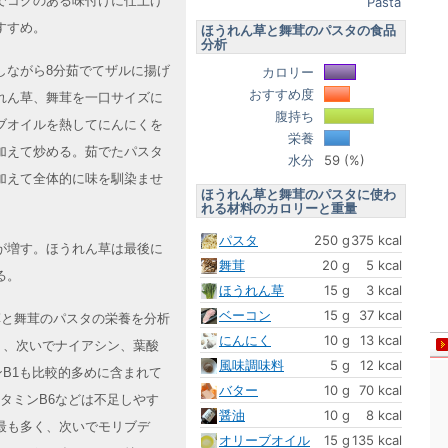
でコクのある味付けに仕上げ
Pasta
すすめ。
ほうれん草と舞茸のパスタの食品
分析
しながら8分茹でてザルに揚げ
カロリー
おすすめ度
れん草、舞茸を一口サイズに
腹持ち
ブオイルを熱してにんにくを
栄養
加えて炒める。茹でたパスタ
水分
59 (%)
加えて全体的に味を馴染ませ
ほうれん草と舞茸のパスタに使わ
れる材料のカロリーと重量
パスタ
250 g
375 kcal
が増す。ほうれん草は最後に
舞茸
20 g
5 kcal
る。
ほうれん草
15 g
3 kcal
ベーコン
15 g
37 kcal
ん草と舞茸のパスタの栄養を分析
にんにく
10 g
13 kcal
く、次いでナイアシン、葉酸
風味調味料
5 g
12 kcal
B1も比較的多めに含まれて
バター
10 g
70 kcal
ビタミンB6などは不足しやす
醤油
10 g
8 kcal
最も多く、次いでモリブデ
オリーブオイル
15 g
135 kcal