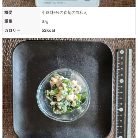
概要
小鉢1杯分の春菊の白和え
重量
67g
カロリー
52kcal