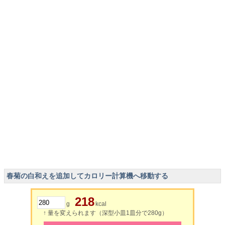
春菊の白和えを追加してカロリー計算機へ移動する
218
g
kcal
↑ 量を変えられます（深型小皿1皿分で280g）