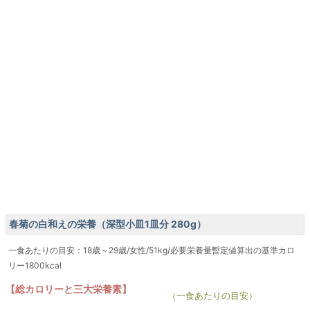
春菊の白和えの栄養（深型小皿1皿分 280g）
一食あたりの目安：18歳～29歳/女性/51kg/必要栄養量暫定値算出の基準カロ
リー1800kcal
【総カロリーと三大栄養素】
（一食あたりの目安）