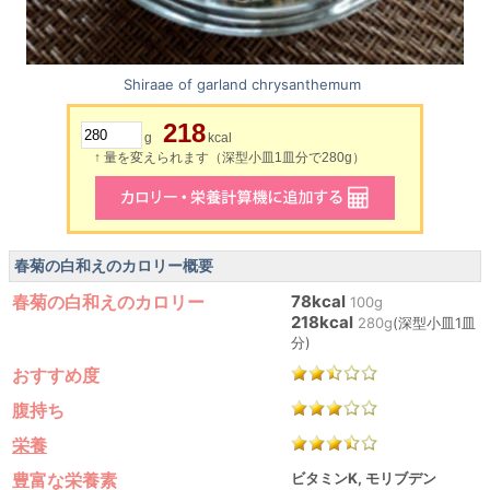
Shiraae of garland chrysanthemum
218
g
kcal
↑ 量を変えられます（深型小皿1皿分で280g）
春菊の白和えのカロリー概要
春菊の白和えのカロリー
78kcal
100g
218kcal
280g
(深型小皿1皿
分)
おすすめ度
腹持ち
栄養
豊富な栄養素
ビタミンK, モリブデン