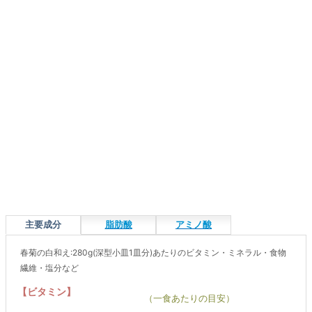
主要成分
脂肪酸
アミノ酸
春菊の白和え:280g(深型小皿1皿分)あたりのビタミン・ミネラル・食物
繊維・塩分など
【ビタミン】
（一食あたりの目安）