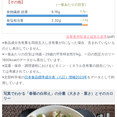
【その他】
（一食あたりの目安）
食物繊維 総量
6.16g
食塩相当量
2.32g
栄養素摂取適正値算出基準
(pdf)
※食品成分含有量を四捨五入し含有量が0になった場合、含まれていないも
のとし表示していません。
※一食あたりの目安は18歳～29歳の平常時女性51kg、一日の想定カロリー
1800kcalのデータから算出しています。
※流通・保存・調理過程におけるビタミン・ミネラル含有量の損失につい
ては考慮されていません。
※文部科学省の
日本食品標準成分表（八訂）増補2023年
をデータとして利
用しています。
写真でわかる「春菊の白和え」の分量（大きさ・重さ）とそのカロ
リー