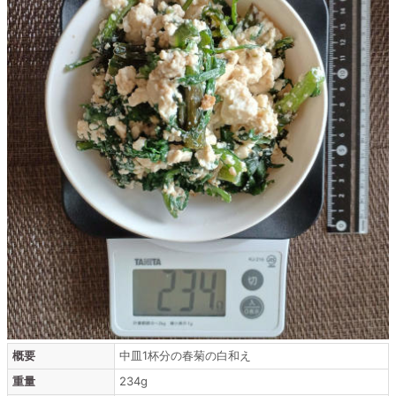
概要
中皿1杯分の春菊の白和え
重量
234g