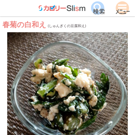
春菊の白和え
(しゅんぎくの豆腐和え)