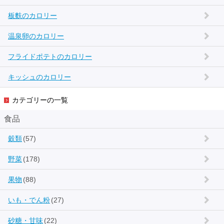
板麩のカロリー
温泉卵のカロリー
フライドポテトのカロリー
キッシュのカロリー
カテゴリーの一覧
食品
穀類
(57)
野菜
(178)
果物
(88)
いも・でん粉
(27)
砂糖・甘味
(22)