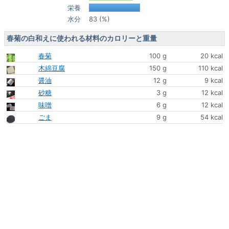
栄養
水分
83 (%)
春菊の白和えに使われる材料のカロリーと重量
春菊
100 g
20 kcal
木綿豆腐
150 g
110 kcal
醤油
12 g
9 kcal
砂糖
3 g
12 kcal
味噌
6 g
12 kcal
ごま
9 g
54 kcal