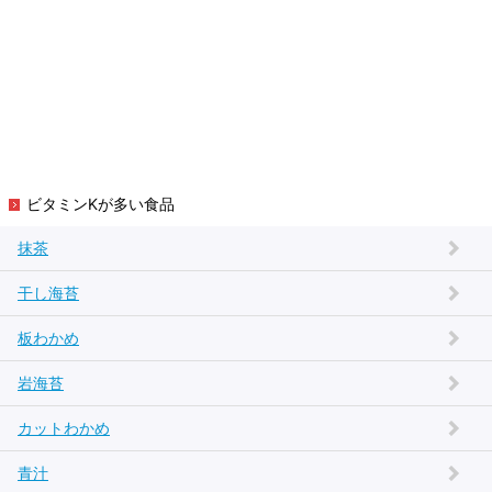
ビタミンKが多い食品
抹茶
干し海苔
板わかめ
岩海苔
カットわかめ
青汁