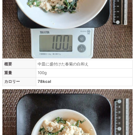
概要
中皿に盛付けた春菊の白和え
重量
100g
カロリー
78kcal