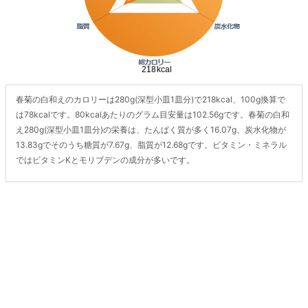
春菊の白和えのカロリーは280g(深型小皿1皿分)で218kcal、100g換算で
は78kcalです。80kcalあたりのグラム目安量は102.56gです。春菊の白和
え280g(深型小皿1皿分)の栄養は、たんぱく質が多く16.07g、炭水化物が
13.83gでそのうち糖質が7.67g、脂質が12.68gです。ビタミン・ミネラル
ではビタミンKとモリブデンの成分が多いです。