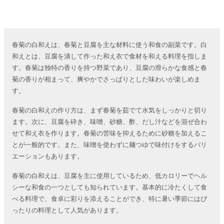
春菊の白和えは、春菊と豆腐を主な材料に使う和食の副菜です。白
和えとは、豆腐を潰して作った和え衣で食材を和える料理を指しま
す。春菊は独特の香りを持つ野菜であり、豆腐の滑らかな食感と春
菊の香りが相まって、爽やかでさっぱりとした味わいが楽しめま
す。
春菊の白和えの作り方は、まず春菊を茹でて水気をしっかりと切り
ます。次に、豆腐を砕き、味噌、砂糖、酢、だし汁などを混ぜ合わ
せて和え衣を作ります。春菊の苦味を抑えるために砂糖を加えるこ
とが一般的です。また、味噌を使わずに麺つゆで味付けをするバリ
エーションもあります。
春菊の白和えは、豆腐を主に使用しているため、低カロリーでヘル
シーな和食の一つとしても知られています。基本的に冷たくして食
べる料理で、食卓に彩りを添えることができ、特に暑い季節にはぴ
ったりの料理として人気があります。