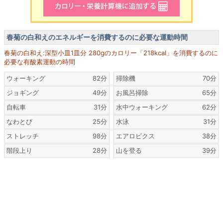
春菊の白和えのエネルギーを消費するのに必要な運動時間
春菊の白和え:深型小皿1皿分 280gのカロリー「218kcal」を消費するのに
必要な有酸素運動の時間
ウォーキング
82分
掃除機
70分
ジョギング
49分
お風呂掃除
65分
自転車
31分
水中ウォーキング
62分
なわとび
25分
水泳
31分
ストレッチ
98分
エアロビクス
38分
階段上り
28分
山を登る
39分