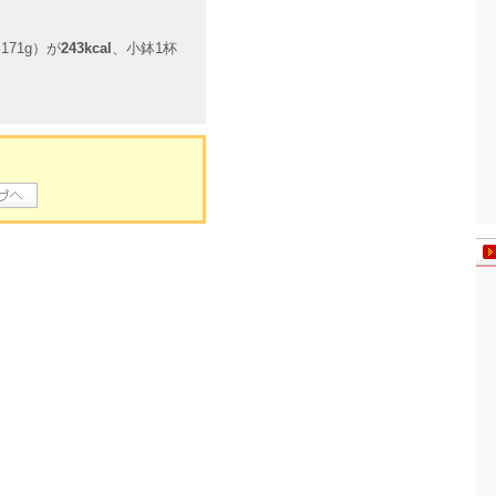
71g）が
243kcal
、小鉢1杯