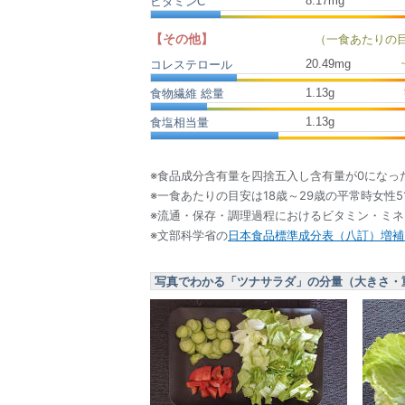
8.17mg
ビタミンC
【その他】
（一食あたりの
20.49
mg
コレステロール
1.13
g
食物繊維 総量
1.13
g
食塩相当量
※食品成分含有量を四捨五入し含有量が0になっ
※一食あたりの目安は18歳～29歳の平常時女性5
※流通・保存・調理過程におけるビタミン・ミ
※文部科学省の
日本食品標準成分表（八訂）増補2
写真でわかる「ツナサラダ」の分量（大きさ・