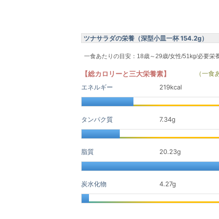
ツナサラダの栄養（深型小皿一杯 154.2g）
一食あたりの目安：18歳～29歳/女性/51kg/必要栄
【総カロリーと三大栄養素】
（一食
エネルギー
219kcal
タンパク質
7.34
g
脂質
20.23
g
炭水化物
4.27
g