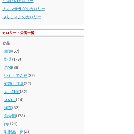
油揚げのカロリー
チキンサラダのカロリー
ぶりしゃぶのカロリー
カロリー・栄養一覧
食品
穀類
(57)
野菜
(178)
果物
(88)
いも・でん粉
(27)
砂糖・甘味
(22)
豆・種実
(32)
きのこ
(24)
海藻
(32)
魚介類
(178)
肉
(126)
乳製品・卵
(41)