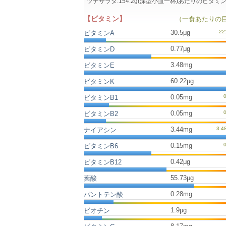
ツナサラダ:154.2g(深型小皿一杯)あたりのビ
【ビタミン】
（一食あたりの
30.5μg
ビタミンA
0.77μg
ビタミンD
3.48mg
ビタミンE
60.22μg
ビタミンK
0.05mg
ビタミンB1
0.05mg
ビタミンB2
3.44mg
ナイアシン
0.15mg
ビタミンB6
0.42μg
ビタミンB12
55.73μg
葉酸
0.28mg
パントテン酸
1.9μg
ビオチン