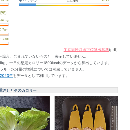
1.25μg
モリブデン
目安）
栄養素摂取適正値算出基準
(pdf)
た場合、含まれていないものとし表示していません。
1kg、一日の想定カロリー1800kcalのデータから算出しています。
ネラル・水分量の増減については考慮していません。
023年
をデータとして利用しています。
重さ）とそのカロリー