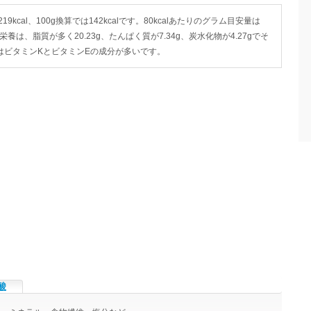
9kcal、100g換算では142kcalです。80kcalあたりのグラム目安量は
の栄養は、脂質が多く20.23g、たんぱく質が7.34g、炭水化物が4.27gでそ
ではビタミンKとビタミンEの成分が多いです。
酸