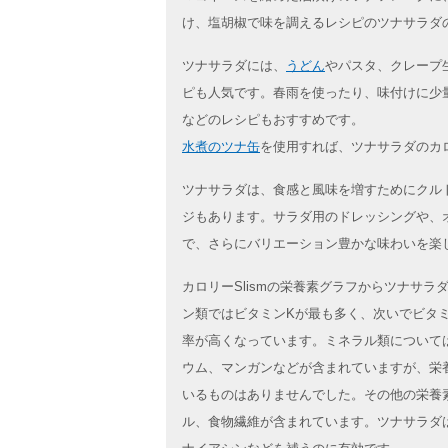
け、塩胡椒で味を調えるレシピのツナサラダ
ツナサラダには、
うどん
やパスタ、クレープ
ピも人気です。春雨を使ったり、味付けに少
などのレシピもおすすめです。
水煮のツナ缶
を使用すれば、ツナサラダのカ
ツナサラダは、食感と風味を増すためにクル
ジもあります。サラダ用のドレッシングや、
で、さらにバリエーション豊かな味わいを楽
カロリーSlismの栄養素グラフからツナサ
ン類ではビタミンKが最も多く、次いでビタ
率が高くなっています。ミネラル類について
ウム、マンガンなどが含まれていますが、栄
いるものはありませんでした。その他の栄養
ル、食物繊維が含まれています。ツナサラダ