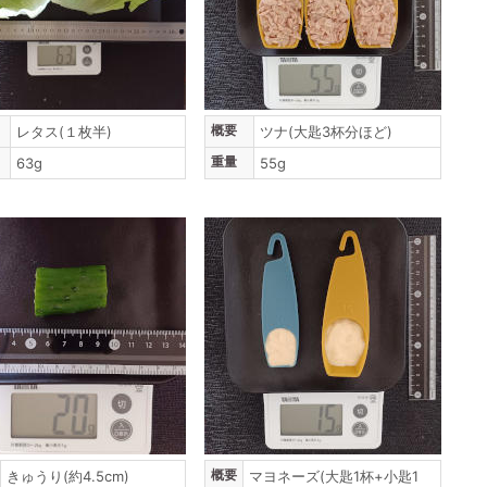
概要
レタス(１枚半)
ツナ(大匙3杯分ほど)
重量
63g
55g
概要
きゅうり(約4.5cm)
マヨネーズ(大匙1杯+小匙1