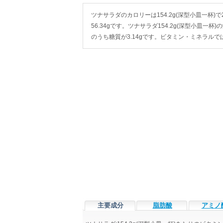
ツナサラダのカロリーは154.2g(深型小皿一杯)で21
56.34gです。ツナサラダ154.2g(深型小皿一杯)
のうち糖質が3.14gです。ビタミン・ミネラル
主要成分
脂肪酸
アミノ