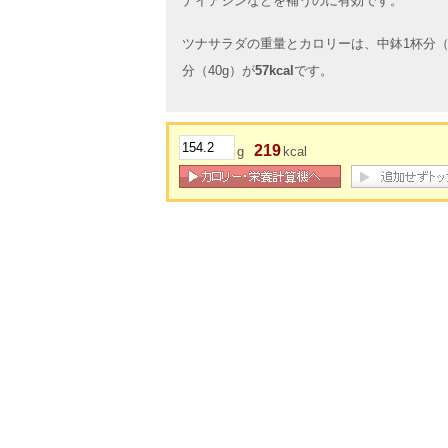
ナイアシンなどを補うのに有効です。
ツナサラダの重量とカロリーは、中鉢1杯分（1
分（40g）が
57kcal
です。
219
g
kcal