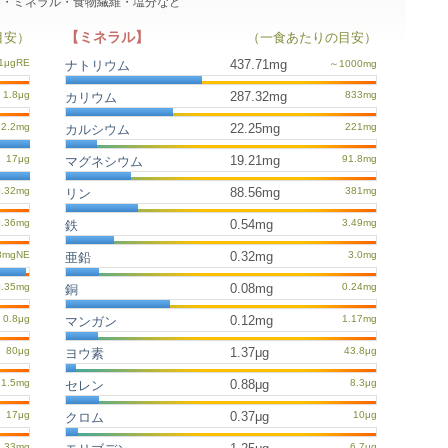
タミン・ミネラル・食物繊維・塩分など
【ミネラル】
目安）
（一食あたりの目安）
437.71mg
ナトリウム
287.32mg
カリウム
22.25mg
カルシウム
19.21mg
マグネシウム
88.56mg
リン
0.54mg
鉄
0.32mg
亜鉛
0.08mg
銅
0.12mg
マンガン
1.37μg
ヨウ素
0.88μg
セレン
0.37μg
クロム