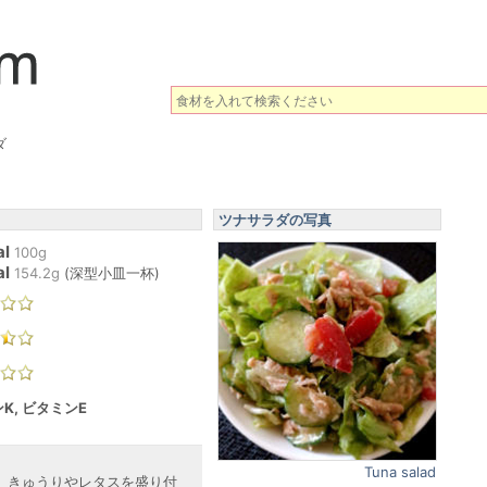
ダ
ツナサラダの写真
al
100g
al
154.2
g
(
深型小皿一杯
)
K, ビタミンE
Tuna salad
、きゅうりやレタスを盛り付