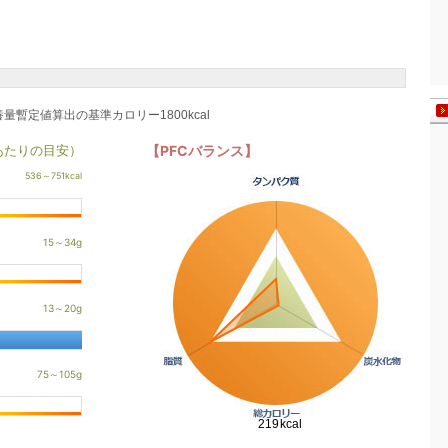
養量暫定値算出の基準カロリー1800kcal
あたりの目安）
【PFCバランス】