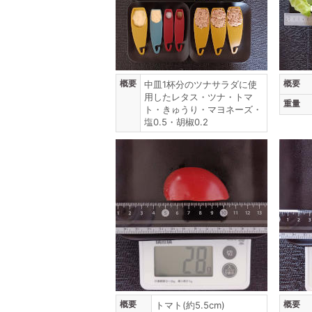
概要
概要
中皿1杯分のツナサラダに使
用したレタス・ツナ・トマ
重量
ト・きゅうり・マヨネーズ・
塩0.5・胡椒0.2
概要
概要
トマト(約5.5cm)