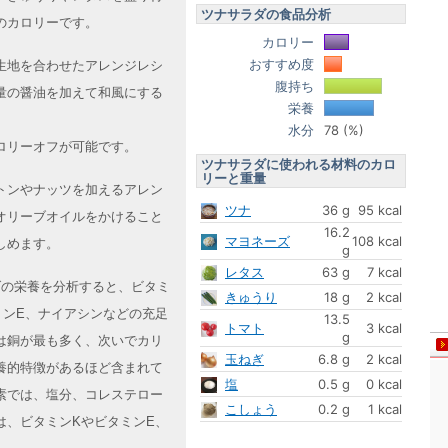
ツナサラダの食品分析
のカロリーです。
カロリー
おすすめ度
生地を合わせたアレンジレシ
腹持ち
量の醤油を加えて和風にする
栄養
水分
78 (%)
ロリーオフが可能です。
ツナサラダに使われる材料のカロ
リーと重量
トンやナッツを加えるアレン
ツナ
36 g
95 kcal
オリーブオイルをかけること
16.2
マヨネーズ
108 kcal
しめます。
g
レタス
63 g
7 kcal
ラダの栄養を分析すると、ビタミ
きゅうり
18 g
2 kcal
ミンE、ナイアシンなどの充足
13.5
トマト
3 kcal
g
は銅が最も多く、次いでカリ
玉ねぎ
6.8 g
2 kcal
養的特徴があるほど含まれて
塩
0.5 g
0 kcal
素では、塩分、コレステロー
こしょう
0.2 g
1 kcal
は、ビタミンKやビタミンE、