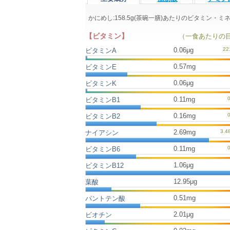
かにめし:158.5g(茶碗一膳)あたりのビタミン・
【ビタミン】
（一食あたりの
0.06μg
ビタミンA
0.57mg
ビタミンE
0.06μg
ビタミンK
0.11mg
ビタミンB1
0.16mg
ビタミンB2
2.69mg
ナイアシン
0.11mg
ビタミンB6
1.06μg
ビタミンB12
12.95μg
葉酸
0.51mg
パントテン酸
2.01μg
ビオチン