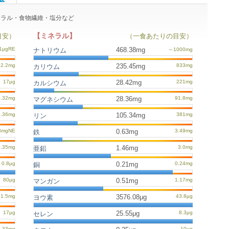
ミネラル・食物繊維・塩分など
【ミネラル】
目安）
（一食あたりの目安）
468.38mg
ナトリウム
235.45mg
カリウム
28.42mg
カルシウム
28.36mg
マグネシウム
105.34mg
リン
0.63mg
鉄
1.46mg
亜鉛
0.21mg
銅
0.51mg
マンガン
3576.08μg
ヨウ素
25.55μg
セレン