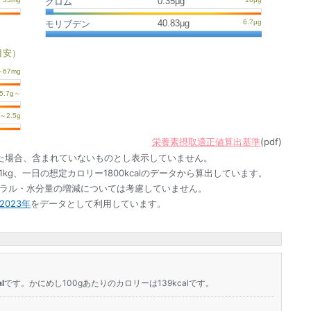
0.35μg
クロム
40.83μg
モリブデン
目安）
栄養素摂取適正値算出基準
(pdf)
た場合、含まれていないものとし表示していません。
1kg、一日の想定カロリー1800kcalのデータから算出しています。
ネラル・水分量の増減については考慮していません。
023年
をデータとして利用しています。
l
です。かにめし100gあたりのカロリーは139kcalです。