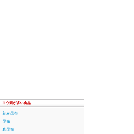
ヨウ素が多い食品
刻み昆布
昆布
真昆布