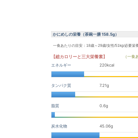
かにめしの栄養（茶碗一膳 158.5g）
一食あたりの目安：18歳～29歳/女性/51kg/必要栄
【総カロリーと三大栄養素】
（一食
エネルギー
220kcal
タンパク質
7.21
g
脂質
0.6
g
炭水化物
45.06
g