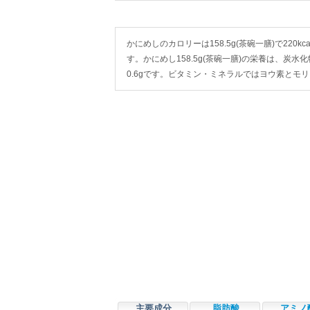
かにめしのカロリーは158.5g(茶碗一膳)で220kca
す。かにめし158.5g(茶碗一膳)の栄養は、炭水化物
0.6gです。ビタミン・ミネラルではヨウ素とモ
主要成分
脂肪酸
アミノ