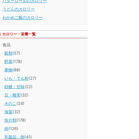
バターロールのカロリー
うどんのカロリー
わかめご飯のカロリー
カロリー・栄養一覧
食品
穀類
(57)
野菜
(178)
果物
(88)
いも・でん粉
(27)
砂糖・甘味
(22)
豆・種実
(32)
きのこ
(24)
海藻
(32)
魚介類
(178)
肉
(126)
乳製品・卵
(41)