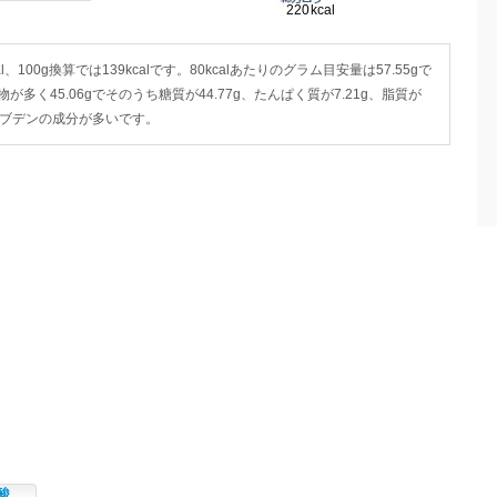
l、100g換算では139kcalです。80kcalあたりのグラム目安量は57.55gで
が多く45.06gでそのうち糖質が44.77g、たんぱく質が7.21g、脂質が
リブデンの成分が多いです。
酸