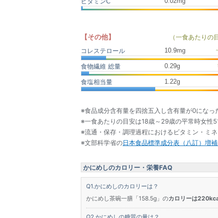
0.02mg
ビタミンC
【その他】
（一食あたりの
10.9
mg
コレステロール
0.29
g
食物繊維 総量
1.22
g
食塩相当量
※食品成分含有量を四捨五入し含有量が0になっ
※一食あたりの目安は18歳～29歳の平常時女性5
※流通・保存・調理過程におけるビタミン・ミ
※文部科学省の
日本食品標準成分表（八訂）増補2
かにめしのカロリー・栄養FAQ
かにめしのカロリーは？
かにめし茶碗一膳「158.5g」の
カロリーは220kca
かにめしの糖質の量は？