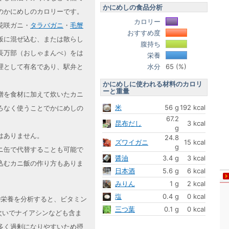
かにめしの食品分析
のかにめしのカロリーです。
カロリー
花咲ガニ・
タラバガニ
・
毛蟹
おすすめ度
飯に混ぜ込む、または散らし
腹持ち
長万部（おしゃまんべ）をは
栄養
水分
65 (%)
理として有名であり、駅弁と
かにめしに使われる材料のカロリ
ーと重量
噌を食材に加えて炊いたカニ
米
56 g
192 kcal
ろなく使うことでかにめしの
67.2
昆布だし
3 kcal
g
はありません。
24.8
ズワイガニ
15 kcal
g
ニ缶で代替することも可能で
醤油
3.4 g
3 kcal
込むカニ飯の作り方もありま
日本酒
5.6 g
6 kcal
みりん
1 g
2 kcal
塩
0.4 g
0 kcal
しの栄養を分析すると、ビタミン
三つ葉
0.1 g
0 kcal
次いでナイアシンなども含ま
多く過剰になりやすいため摂