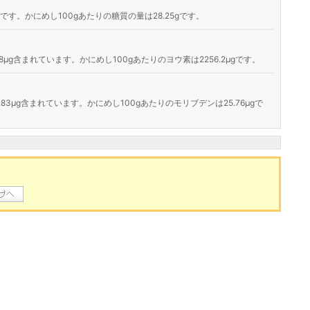
です。かにめし100gあたりの糖質の量は28.25gです。
08μg含まれています。かにめし100gあたりのヨウ素は2256.2μgです。
？
83μg含まれています。かにめし100gあたりのモリブデンは25.76μgで