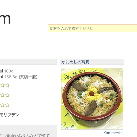
かにめしの写真
al
100g
al
158.5
g
(
茶碗一膳
)
 モリブデン
Kanimeshi
ぐし醤油やみりんなどで煮て