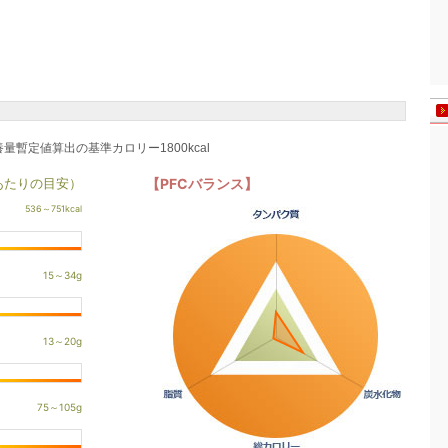
養量暫定値算出の基準カロリー1800kcal
あたりの目安）
【PFCバランス】