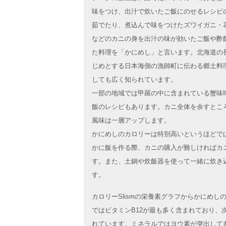
味をつけ、出汁で炊いたご飯にのせるレシピ
茹でたり、煮込んで味をつけたズワイガニ・
などのカニの身を出汁の味が効いたご飯や酢
た料理を「かにめし」と言います。北海道の
じめとする日本海側の漁師町に伝わる郷土料
しても広く知られています。
一部の地域では甲羅の中に含まれている蟹味
飯のレシピもあります。カニ全体を余すとこ
風味は一層アップします。
かにめしのカロリーは特別高いというほどで
かに飯を作る際、カニの購入が難しければカ
す。また、土鍋や炊飯器を使って一緒に炊き
す。
カロリーSlismの栄養素グラフからかにめ
ではビタミンB12が最も多く含まれており、
れています。ミネラルではヨウ素が突出して