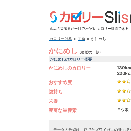
食品の栄養素が一目でわかる･カロリー計算できる
カロリー計算
»
主食
»
かにめし
かにめし
(蟹飯/カニ飯)
かにめしのカロリー概要
かにめしのカロリー
139kc
220kc
おすすめ度
腹持ち
栄養
豊富な栄養素
ヨウ素,
データの数値は、茹でたズワイガニの身をほ