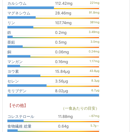
カルシウム
112.42mg
マグネシウム
28.46mg
リン
107.74mg
鉄
0.2mg
亜鉛
0.5mg
銅
0.06mg
マンガン
0.16mg
ヨウ素
15.84μg
セレン
3.56μg
モリブデン
8.02μg
【その他】
（一食あたりの目安）
コレステロール
11.88mg
食物繊維 総量
0.64g