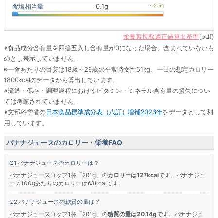
食塩相当量
0.1g
栄養素摂取適正値算出基準
(pdf)
※食品成分含有量を四捨五入し含有量が0になった場合、含まれていないも
のとし表示していません。
※一食あたりの目安は18歳～29歳の平常時女性51kg、一日の想定カロリー
1800kcalのデータから算出しています。
※流通・保存・調理過程におけるビタミン・ミネラル含有量の損失につい
ては考慮されていません。
※文部科学省の
日本食品標準成分表（八訂）増補2023年
をデータとして利
用しています。
バナナジュースのカロリー・栄養FAQ
バナナジュースのカロリーは？
バナナジュースコップ1杯「201g」の
カロリーは127kcal
です。バナナジュ
ース100gあたりのカロリーは63kcalです。
バナナジュースの糖質の量は？
バナナジュースコップ1杯「201g」の
糖質の量は20.14g
です。バナナジュ