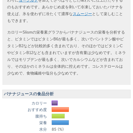
わりに
ヨーグルト
を加えてさっぱりとした味わいに仕上げたりする
のもおすすめです。あらかじめ皮を剥いて冷凍しておいたバナナを
使えば、氷を使わずに冷たくて濃厚な
スムージー
として楽しむこと
もできます。
カロリーSlismの栄養素グラフからバナナジュースの栄養を分析する
と、ビタミンではビタミンB6が最も多く、次いでパントテン酸やビ
タミンB2などが比較的多く含まれており、そのほかではビタミンC
やビタミンB12なども含まれていますが含有量は少なめです。ミネラ
ルではモリブデンが最も多く、次いでカルシウムなどが含まれてお
り、そのほかのミネラルは全体的に控えめです。コレステロールは
少なめで、食物繊維や塩分も少なめです。
バナナジュースの食品分析
カロリー
おすすめ度
腹持ち
栄養
水分
85 (%)