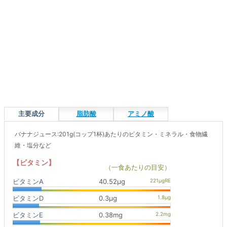
主要成分
脂肪酸
アミノ酸
バナナジュース:201g(コップ1杯)あたりのビタミン・ミネラル・食物繊
維・塩分など
【ビタミン】
（一食あたりの目安）
ビタミンA
40.52μg
ビタミンD
0.3μg
ビタミンE
0.38mg