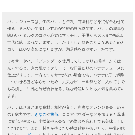
バナナジュースは、生のバナナと牛乳、甘味料などを混ぜ合わせて
作る、まろやかで優しい甘みが特徴の飲み物です。バナナの濃厚な
味わいとミルクのコクが絶妙にマッチし、子供から大人まで幅広い
世代に親しまれています。しっかりとした飲みごたえがあるためカ
ロリーはやや高めになりますが、満足感を得やすい一杯です。
ミキサーやハンドブレンダーを使用してしっかりと撹拌（かくは
ん）すると、きめ細かくクリーミーな口当たりのバナナジュースに
仕上がります。一方でミキサーがない場合でも、バナナは手で簡単
につぶせるほど柔らかいため、丈夫なビニール袋などに入れて手で
もみ潰し、牛乳と混ぜ合わせる手軽な時短レシピも人気を集めてい
ます。
バナナはさまざまな食材と相性が良く、多彩なアレンジを楽しめる
のも魅力です。
きなこ
や
抹茶
、ココアパウダーなどを加えると風味
に変化が生まれ、小松菜や人参などの野菜を合わせても美味しくい
ただけます。また、甘さを控えたい時は砂糖を抜いたり、牛乳の代