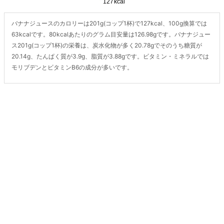
バナナジュースのカロリーは201g(コップ1杯)で127kcal、100g換算では
63kcalです。80kcalあたりのグラム目安量は126.98gです。バナナジュー
ス201g(コップ1杯)の栄養は、炭水化物が多く20.78gでそのうち糖質が
20.14g、たんぱく質が3.9g、脂質が3.88gです。ビタミン・ミネラルでは
モリブデンとビタミンB6の成分が多いです。