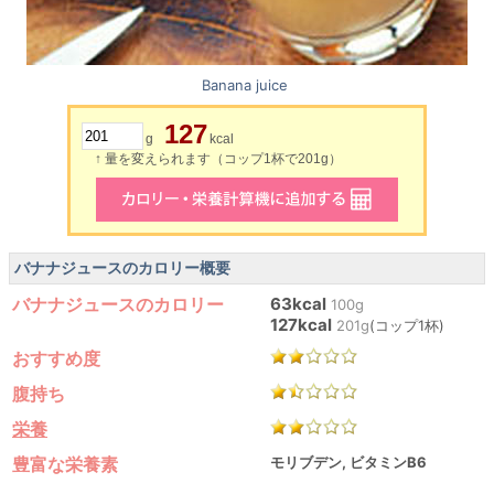
Banana juice
127
g
kcal
↑ 量を変えられます（コップ1杯で201g）
バナナジュースのカロリー概要
バナナジュースのカロリー
63kcal
100g
127kcal
201g
(コップ1杯)
おすすめ度
腹持ち
栄養
豊富な栄養素
モリブデン, ビタミンB6