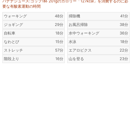
バナナジュース:コップ1杯 201gのカロリー「127kcal」を消費するのに必
要な有酸素運動の時間
ウォーキング
48分
掃除機
41分
ジョギング
29分
お風呂掃除
38分
自転車
18分
水中ウォーキング
36分
なわとび
15分
水泳
18分
ストレッチ
57分
エアロビクス
22分
階段上り
16分
山を登る
23分