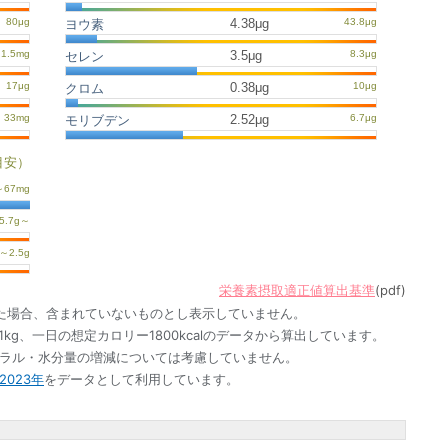
4.38μg
ヨウ素
3.5μg
セレン
0.38μg
クロム
2.52μg
モリブデン
目安）
栄養素摂取適正値算出基準
(pdf)
た場合、含まれていないものとし表示していません。
1kg、一日の想定カロリー1800kcalのデータから算出しています。
ネラル・水分量の増減については考慮していません。
023年
をデータとして利用しています。