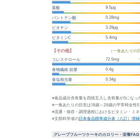
9.5μg
葉酸
0.28mg
パントテン酸
3.29μg
ビオチン
5.4mg
ビタミンC
【その他】
（一食あたりの
72.5
mg
コレステロール
0.4
g
食物繊維 総量
0.34
g
食塩相当量
※食品成分含有量を四捨五入し含有量が0になっ
※一食あたりの目安は18歳～29歳の平常時女性5
※流通・保存・調理過程におけるビタミン・ミ
※文部科学省の
日本食品標準成分表（八訂）増補2
グレープフルーツケーキのカロリー・栄養FAQ