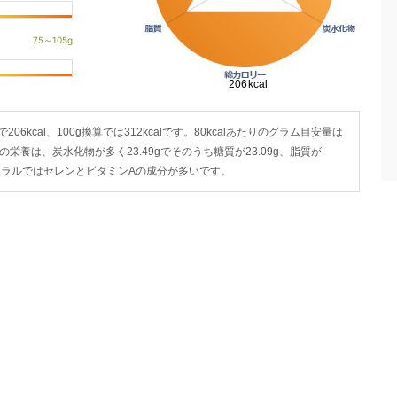
06kcal、100g換算では312kcalです。80kcalあたりのグラム目安量は
個)の栄養は、炭水化物が多く23.49gでそのうち糖質が23.09g、脂質が
・ミネラルではセレンとビタミンAの成分が多いです。