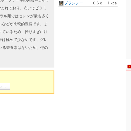
プフルーツケーキの栄養を分析す
ブランデー
0.6 g
1 kcal
含まれており、次いでビタミ
ネラル類ではセレンが最も多く
ムなどが比較的豊富です。ま
れているため、摂りすぎに注
維は極めて少なめです。グレ
いる栄養素はないため、他の