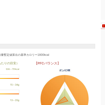
養量暫定値算出の基準カロリー1800kcal
あたりの目安）
【PFCバランス】