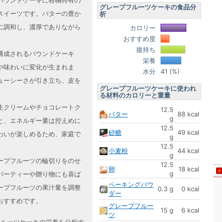
パウンドケーキに柑橘特有の
グレープフルーツケーキの食品分
スイーツです。バターの豊か
析
に調和し、濃厚でありながら
カロリー
おすすめ度
腹持ち
構成されるパウンドケーキ
栄養
や味わいに変化が生まれま
水分
41 (%)
ューシーさが引き立ち、皮を
グレープフルーツケーキに使われ
。
る材料のカロリーと重量
生クリームやチョコレートク
12.5
バター
88 kcal
g
と、エネルギー量は控えめに
12.5
砂糖
49 kcal
わいが楽しめるため、家庭で
g
12.5
小麦粉
44 kcal
g
ープフルーツの輪切りをのせ
12.5
卵
18 kcal
g
パーティーや贈り物にも喜ば
ベーキングパウ
ープフルーツの果汁量を調整
0.3 g
0 kcal
ダー
おすすめです。
グレープフルー
15 g
6 kcal
ツ