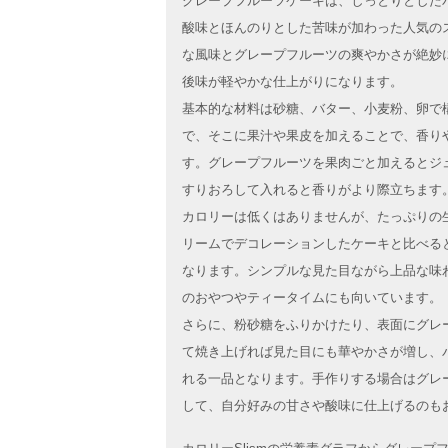
グレープフルーツケーキは、しっとりとした
酸味とほんのりとした苦味が加わった人気の
な風味とグレープフルーツの爽やかさが絶妙
後味が軽やかな仕上がりになります。
基本的な材料は砂糖、バター、小麦粉、卵で
で、そこに果汁や果皮を加えることで、香り
す。グレープフルーツを果肉ごと加えるとジ
すりおろして入れると香りがより際立ちます
カロリーは低くはありませんが、たっぷりの
リームでデコレーションしたケーキと比べる
なります。シンプルな見た目ながら上品な味
のおやつやティータイムにも向いています。
さらに、粉砂糖をふりかけたり、表面にグレ
て焼き上げれば見た目にも華やかさが増し、
れる一品となります。手作りする場合はグレ
して、自分好みの甘さや酸味に仕上げるのも