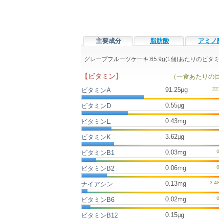
主要成分
脂肪酸
アミノ
グレープフルーツケーキ:65.9g(1個)あたりの
【ビタミン】
（一食あたりの
91.25μg
ビタミンA
0.55μg
ビタミンD
0.43mg
ビタミンE
3.62μg
ビタミンK
0.03mg
ビタミンB1
0.06mg
ビタミンB2
0.13mg
ナイアシン
0.02mg
ビタミンB6
0.15μg
ビタミンB12