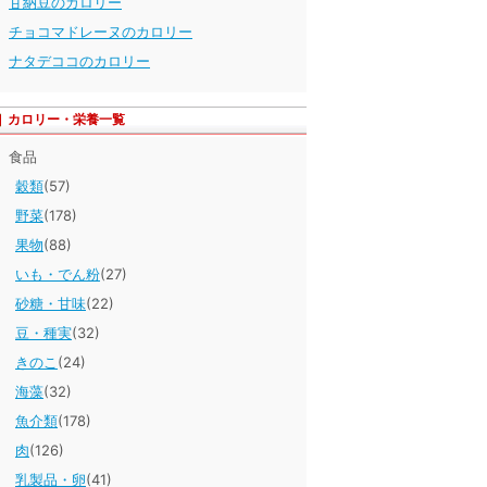
甘納豆のカロリー
チョコマドレーヌのカロリー
ナタデココのカロリー
カロリー・栄養一覧
食品
穀類
(57)
野菜
(178)
果物
(88)
いも・でん粉
(27)
砂糖・甘味
(22)
豆・種実
(32)
きのこ
(24)
海藻
(32)
魚介類
(178)
肉
(126)
乳製品・卵
(41)