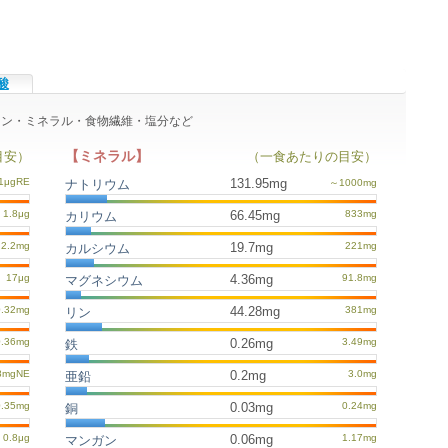
酸
ビタミン・ミネラル・食物繊維・塩分など
【ミネラル】
目安）
（一食あたりの目安）
131.95mg
ナトリウム
66.45mg
カリウム
19.7mg
カルシウム
4.36mg
マグネシウム
44.28mg
リン
0.26mg
鉄
0.2mg
亜鉛
0.03mg
銅
0.06mg
マンガン