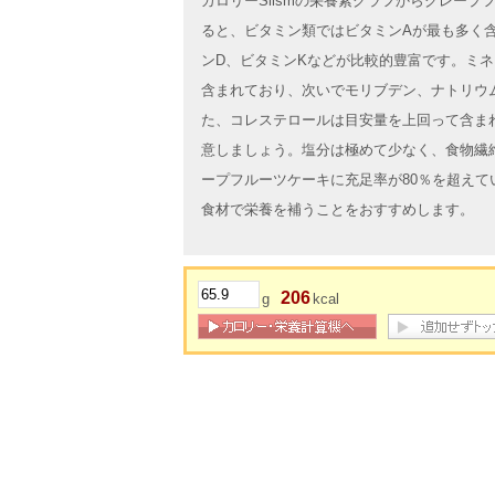
カロリーSlismの栄養素グラフからグレー
ると、ビタミン類ではビタミンAが最も多く
ンD、ビタミンKなどが比較的豊富です。ミ
含まれており、次いでモリブデン、ナトリウ
た、コレステロールは目安量を上回って含ま
意しましょう。塩分は極めて少なく、食物繊
ープフルーツケーキに充足率が80％を超えて
食材で栄養を補うことをおすすめします。
206
g
kcal