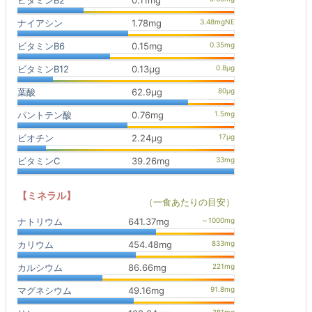
ビタミンB2
0.11mg
ナイアシン
1.78mg
ビタミンB6
0.15mg
ビタミンB12
0.13μg
葉酸
62.9μg
パントテン酸
0.76mg
ビオチン
2.24μg
ビタミンC
39.26mg
【ミネラル】
（一食あたりの目安）
ナトリウム
641.37mg
カリウム
454.48mg
カルシウム
86.66mg
マグネシウム
49.16mg