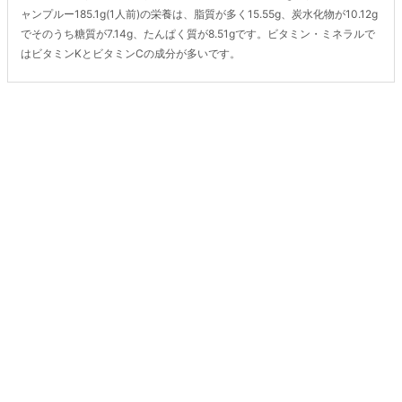
ャンプルー185.1g(1人前)の栄養は、脂質が多く15.55g、炭水化物が10.12g
でそのうち糖質が7.14g、たんぱく質が8.51gです。ビタミン・ミネラルで
はビタミンKとビタミンCの成分が多いです。