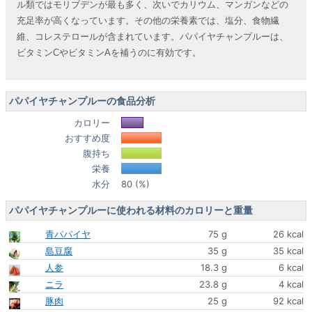
ル類ではモリブデンが最も多く、次いでカリウム、マンガンなどの
充足率が高くなっています。その他の栄養素では、塩分、食物繊
維、コレステロールが含まれています。パパイヤチャンプルーは、
ビタミンCやビタミンAを補うのに有効です。
パパイヤチャンプルーの食品分析
カロリー
おすすめ度
腹持ち
栄養
水分
80 (%)
パパイヤチャンプルーに使われる材料のカロリーと重量
青パパイヤ
75 g
26 kcal
島豆腐
35 g
35 kcal
人参
18.3 g
6 kcal
ニラ
23.8 g
4 kcal
豚肉
25 g
92 kcal