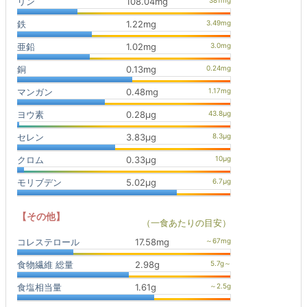
リン
108.04mg
鉄
1.22mg
亜鉛
1.02mg
銅
0.13mg
マンガン
0.48mg
ヨウ素
0.28μg
セレン
3.83μg
クロム
0.33μg
モリブデン
5.02μg
【その他】
（一食あたりの目安）
コレステロール
17.58mg
食物繊維 総量
2.98g
食塩相当量
1.61g