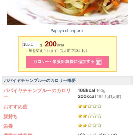
Papaya chanpuru
200
g
kcal
↑ 量を変えられます（1人前で185.1g）
パパイヤチャンプルーのカロリー概要
パパイヤチャンプルーのカロリ
108kcal
100g
200kcal
ー
185.1g
(1人前)
おすすめ度
腹持ち
栄養