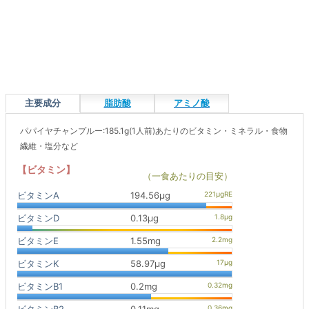
主要成分
脂肪酸
アミノ酸
パパイヤチャンプルー:185.1g(1人前)あたりのビタミン・ミネラル・食物
繊維・塩分など
【ビタミン】
（一食あたりの目安）
ビタミンA
194.56μg
ビタミンD
0.13μg
ビタミンE
1.55mg
ビタミンK
58.97μg
ビタミンB1
0.2mg