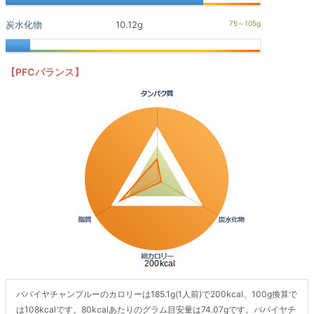
炭水化物
10.12g
【PFCバランス】
パパイヤチャンプルーのカロリーは185.1g(1人前)で200kcal、100g換算で
は108kcalです。80kcalあたりのグラム目安量は74.07gです。パパイヤチ