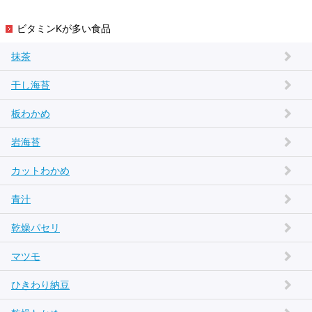
ビタミンKが多い食品
抹茶
干し海苔
板わかめ
岩海苔
カットわかめ
青汁
乾燥パセリ
マツモ
ひきわり納豆