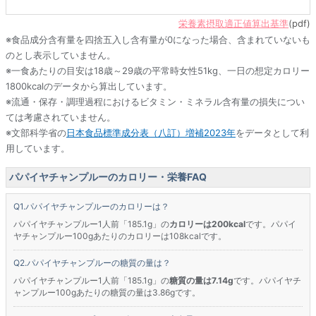
栄養素摂取適正値算出基準
(pdf)
※食品成分含有量を四捨五入し含有量が0になった場合、含まれていないも
のとし表示していません。
※一食あたりの目安は18歳～29歳の平常時女性51kg、一日の想定カロリー
1800kcalのデータから算出しています。
※流通・保存・調理過程におけるビタミン・ミネラル含有量の損失につい
ては考慮されていません。
※文部科学省の
日本食品標準成分表（八訂）増補2023年
をデータとして利
用しています。
パパイヤチャンプルーのカロリー・栄養FAQ
パパイヤチャンプルーのカロリーは？
パパイヤチャンプルー1人前「185.1g」の
カロリーは200kcal
です。パパイ
ヤチャンプルー100gあたりのカロリーは108kcalです。
パパイヤチャンプルーの糖質の量は？
パパイヤチャンプルー1人前「185.1g」の
糖質の量は7.14g
です。パパイヤチ
ャンプルー100gあたりの糖質の量は3.86gです。