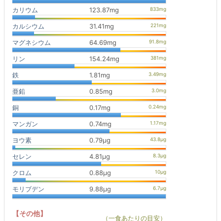
カリウム
123.87mg
カルシウム
31.41mg
マグネシウム
64.69mg
リン
154.24mg
鉄
1.81mg
亜鉛
0.85mg
銅
0.17mg
マンガン
0.74mg
ヨウ素
0.79μg
セレン
4.81μg
クロム
0.88μg
モリブデン
9.88μg
【その他】
（一食あたりの目安）