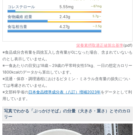
コレステロール
5.55mg
食物繊維 総量
2.43g
食塩相当量
4.27g
栄養素摂取適正値算出基準
(pdf)
※食品成分含有量を四捨五入し含有量が0になった場合、含まれていないも
のとし表示していません。
※一食あたりの目安は18歳～29歳の平常時女性51kg、一日の想定カロリー
1800kcalのデータから算出しています。
※流通・保存・調理過程におけるビタミン・ミネラル含有量の損失につい
ては考慮されていません。
※文部科学省の
日本食品標準成分表（八訂）増補2023年
をデータとして利
用しています。
写真でわかる「ぶっかけそば」の分量（大きさ・重さ）とそのカロ
リー