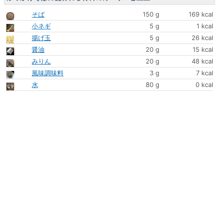
そば
150 g
169 kcal
小ネギ
5 g
1 kcal
揚げ玉
5 g
26 kcal
醤油
20 g
15 kcal
みりん
20 g
48 kcal
風味調味料
3 g
7 kcal
水
80 g
0 kcal