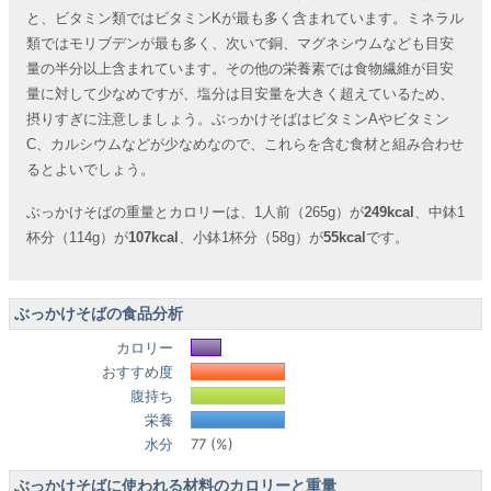
と、ビタミン類ではビタミンKが最も多く含まれています。ミネラル
類ではモリブデンが最も多く、次いで銅、マグネシウムなども目安
量の半分以上含まれています。その他の栄養素では食物繊維が目安
量に対して少なめですが、塩分は目安量を大きく超えているため、
摂りすぎに注意しましょう。ぶっかけそばはビタミンAやビタミン
C、カルシウムなどが少なめなので、これらを含む食材と組み合わせ
るとよいでしょう。
ぶっかけそばの重量とカロリーは、1人前（265g）が
249kcal
、中鉢1
杯分（114g）が
107kcal
、小鉢1杯分（58g）が
55kcal
です。
ぶっかけそばの食品分析
カロリー
おすすめ度
腹持ち
栄養
水分
77 (%)
ぶっかけそばに使われる材料のカロリーと重量