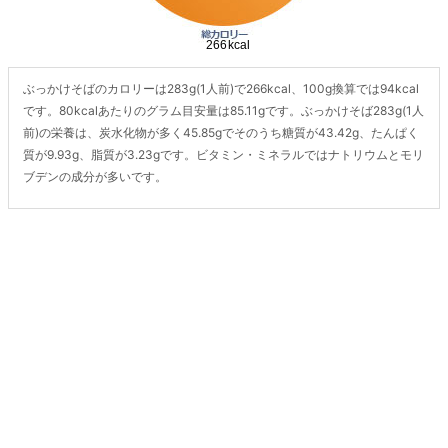
ぶっかけそばのカロリーは283g(1人前)で266kcal、100g換算では94kcal
です。80kcalあたりのグラム目安量は85.11gです。ぶっかけそば283g(1人
前)の栄養は、炭水化物が多く45.85gでそのうち糖質が43.42g、たんぱく
質が9.93g、脂質が3.23gです。ビタミン・ミネラルではナトリウムとモリ
ブデンの成分が多いです。