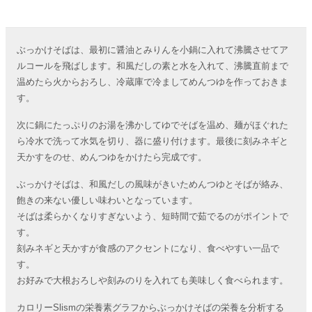
ぶっかけそばは、最初に醤油とみりんを小鍋に入れて沸騰させてア
ルコールを飛ばします。和風だしの素と水を入れて、沸騰直前まで
温めたら火からおろし、冷蔵庫で冷ましてめんつゆを作っておきま
す。
次に鍋にたっぷりのお湯を沸かしてゆでそばを温め、麺がほぐれた
ら冷水で洗って水気を切り、器に盛り付けます。最後に刻みネギと
天かすをのせ、めんつゆをかけたら完成です。
ぶっかけそばは、和風だしの風味がきいためんつゆとそばが絡み、
飽きの来ない優しい味わいとなっています。
そばは柔らかくなりすぎないよう、短時間で茹でるのがポイントで
す。
刻みネギと天かすが食感のアクセントになり、食べやすい一品で
す。
お好みで大根おろしや刻みのりを入れても美味しく食べられます。
カロリーSlismの栄養素グラフからぶっかけそばの栄養を分析する