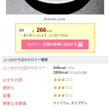
Bukkake soba
266
g
kcal
↑ 量を変えられます（1人前で283g）
ぶっかけそばのカロリー概要
ぶっかけそばのカロリー
94kcal
100g
266kcal
283g
(1人前)
おすすめ度
腹持ち
栄養
豊富な栄養素
ナトリウム, モリブデン