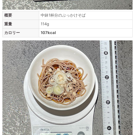
概要
中鉢1杯分のぶっかけそば
重量
114g
カロリー
107kcal