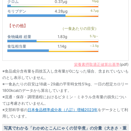
クロム
0.37μg
モリブデン
4.28μg
【その他】
（一食あたりの目安）
食物繊維 総量
1.83g
食塩相当量
1.14g
栄養素摂取適正値算出基準
(pdf)
※食品成分含有量を四捨五入し含有量が0になった場合、含まれていないも
のとし表示していません。
※一食あたりの目安は18歳～29歳の平常時女性51kg、一日の想定カロリー
1800kcalのデータから算出しています。
※流通・保存・調理過程におけるビタミン・ミネラル含有量の損失につい
ては考慮されていません。
※文部科学省の
日本食品標準成分表（八訂）増補2023年
をデータとして利
用しています。
写真でわかる「わかめとこんにゃくの甘辛煮」の分量（大きさ・重