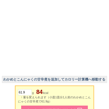
わかめとこんにゃくの甘辛煮を追加してカロリー計算機へ移動する
84
g
kcal
↑ 量を変えられます（小皿1皿分1人前のわかめとこん
にゃくの甘辛煮で61.9g）