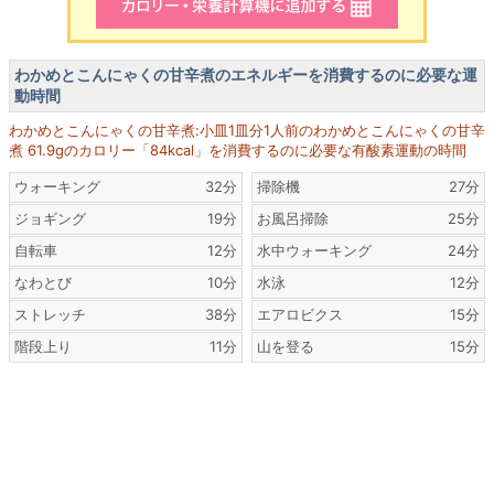
わかめとこんにゃくの甘辛煮のエネルギーを消費するのに必要な運
動時間
わかめとこんにゃくの甘辛煮:小皿1皿分1人前のわかめとこんにゃくの甘辛
煮 61.9gのカロリー「84kcal」を消費するのに必要な有酸素運動の時間
ウォーキング
32分
掃除機
27分
ジョギング
19分
お風呂掃除
25分
自転車
12分
水中ウォーキング
24分
なわとび
10分
水泳
12分
ストレッチ
38分
エアロビクス
15分
階段上り
11分
山を登る
15分