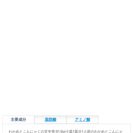
主要成分
脂肪酸
アミノ酸
わかめとこんにゃくの甘辛煮:61.9g(小皿1皿分1人前のわかめとこんにゃ