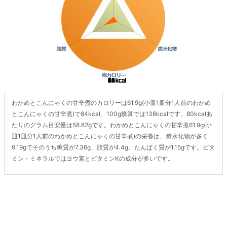
わかめとこんにゃくの甘辛煮のカロリーは61.9g(小皿1皿分1人前のわかめ
とこんにゃくの甘辛煮)で84kcal、100g換算では136kcalです。80kcalあ
たりのグラム目安量は58.82gです。わかめとこんにゃくの甘辛煮61.9g(小
皿1皿分1人前のわかめとこんにゃくの甘辛煮)の栄養は、炭水化物が多く
9.19gでそのうち糖質が7.36g、脂質が4.4g、たんぱく質が1.15gです。ビタ
ミン・ミネラルではヨウ素とビタミンKの成分が多いです。