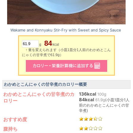
Wakame and Konnyaku Stir-Fry with Sweet and Spicy Sauce
84
g
kcal
↑ 量を変えられます（小皿1皿分1人前のわかめとこん
にゃくの甘辛煮で61.9g）
わかめとこんにゃくの甘辛煮のカロリー概要
わかめとこんにゃくの甘辛煮のカ
136kcal
100g
84kcal
61.9g
(小皿1皿分1人
ロリー
前のわかめとこんにゃくの甘
辛煮)
おすすめ度
腹持ち