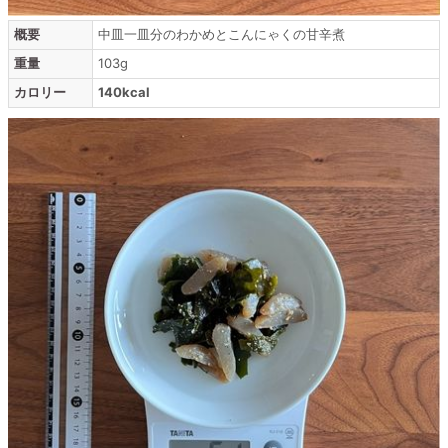
概要
中皿一皿分のわかめとこんにゃくの甘辛煮
重量
103g
カロリー
140kcal