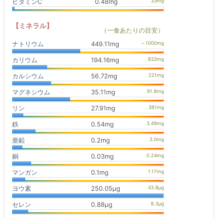
ビタミンC
0.48mg
【ミネラル】
（一食あたりの目安）
ナトリウム
449.11mg
カリウム
194.16mg
カルシウム
56.72mg
マグネシウム
35.11mg
リン
27.91mg
鉄
0.54mg
亜鉛
0.2mg
銅
0.03mg
マンガン
0.1mg
ヨウ素
250.05μg
セレン
0.88μg