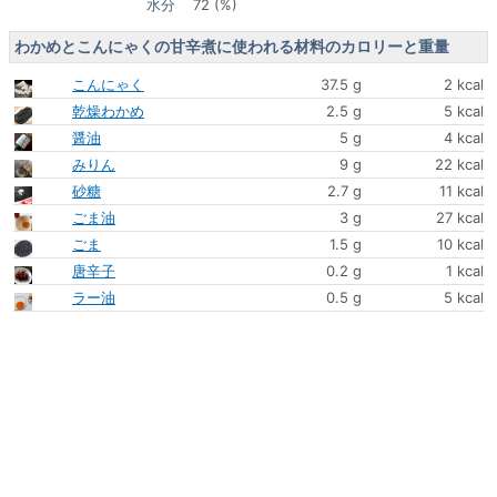
水分
72 (%)
わかめとこんにゃくの甘辛煮に使われる材料のカロリーと重量
こんにゃく
37.5 g
2 kcal
乾燥わかめ
2.5 g
5 kcal
醤油
5 g
4 kcal
みりん
9 g
22 kcal
砂糖
2.7 g
11 kcal
ごま油
3 g
27 kcal
ごま
1.5 g
10 kcal
唐辛子
0.2 g
1 kcal
ラー油
0.5 g
5 kcal