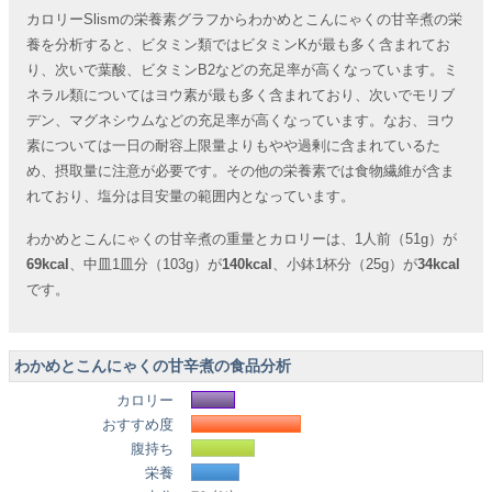
カロリーSlismの栄養素グラフからわかめとこんにゃくの甘辛煮の栄
養を分析すると、ビタミン類ではビタミンKが最も多く含まれてお
り、次いで葉酸、ビタミンB2などの充足率が高くなっています。ミ
ネラル類についてはヨウ素が最も多く含まれており、次いでモリブ
デン、マグネシウムなどの充足率が高くなっています。なお、ヨウ
素については一日の耐容上限量よりもやや過剰に含まれているた
め、摂取量に注意が必要です。その他の栄養素では食物繊維が含ま
れており、塩分は目安量の範囲内となっています。
わかめとこんにゃくの甘辛煮の重量とカロリーは、1人前（51g）が
69kcal
、中皿1皿分（103g）が
140kcal
、小鉢1杯分（25g）が
34kcal
です。
わかめとこんにゃくの甘辛煮の食品分析
カロリー
おすすめ度
腹持ち
栄養