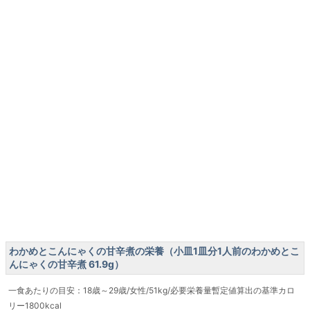
わかめとこんにゃくの甘辛煮の栄養（小皿1皿分1人前のわかめとこ
んにゃくの甘辛煮 61.9g）
一食あたりの目安：18歳～29歳/女性/51kg/必要栄養量暫定値算出の基準カロ
リー1800kcal