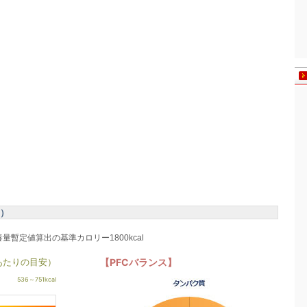
g）
養量暫定値算出の基準カロリー1800kcal
あたりの目安）
【PFCバランス】