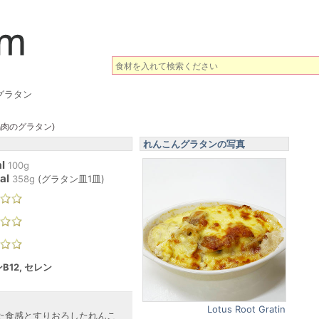
グラタン
鶏肉のグラタン)
れんこんグラタンの写真
l
100g
al
358
g
(
グラタン皿1皿
)
B12, セレン
Lotus Root Gratin
た食感とすりおろしたれんこ