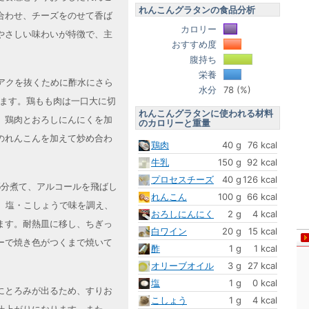
れんこんグラタンの食品分析
合わせ、チーズをのせて香ば
カロリー
やさしい味わいが特徴で、主
おすすめ度
腹持ち
栄養
アクを抜くために酢水にさら
水分
78 (%)
きます。鶏もも肉は一口大に切
れんこんグラタンに使われる材料
、鶏肉とおろしにんにくを加
のカロリーと重量
のれんこんを加えて炒め合わ
鶏肉
40 g
76 kcal
牛乳
150 g
92 kcal
プロセスチーズ
40 g
126 kcal
5分煮て、アルコールを飛ばし
れんこん
100 g
66 kcal
、塩・こしょうで味を調え、
おろしにんにく
2 g
4 kcal
ます。耐熱皿に移し、ちぎっ
白ワイン
20 g
15 kcal
ーで焼き色がつくまで焼いて
酢
1 g
1 kcal
オリーブオイル
3 g
27 kcal
塩
1 g
0 kcal
にとろみが出るため、すりお
こしょう
1 g
4 kcal