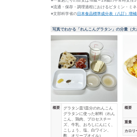
※流通・保存・調理過程におけるビタミン・ミ
※文部科学省の
日本食品標準成分表（八訂）増補2
写真でわかる「れんこんグラタン」の分量（大
概要
概要
グラタン皿1皿分のれんこん
グラタンに使った材料（れん
こん、鶏肉、プロセスチー
重量
ズ、牛乳、おろしにんにく、
こしょう、塩、白ワイン、
カロリ
酢、オリーブオイル）