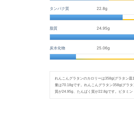
タンパク質
22.8
g
脂質
24.95
g
炭水化物
25.06
g
れんこんグラタンのカロリーは358g(グラタン皿1皿)で
量は70.18gです。れんこんグラタン358g(グラ
質が24.95g、たんぱく質が22.8gです。ビタ