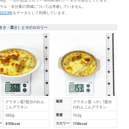
ネラル・水分量の増減については考慮していません。
023年
をデータとして利用しています。
きさ・重さ）とそのカロリー
概要
グラタン皿1皿分のれん
グラタン皿（小）1皿分
こんグラタン
のれんこんグラタン
重量
360g
153g
ー
カロリー
410kcal
174kcal