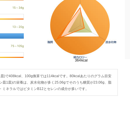
408kcal、100g換算では114kcalです。80kcalあたりのグラム目安
タン皿1皿)の栄養は、炭水化物が多く25.06gでそのうち糖質が23.06g、脂
ミン・ミネラルではビタミンB12とセレンの成分が多いです。