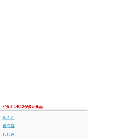
ビタミンB12が多い食品
めふん
岩海苔
しじみ