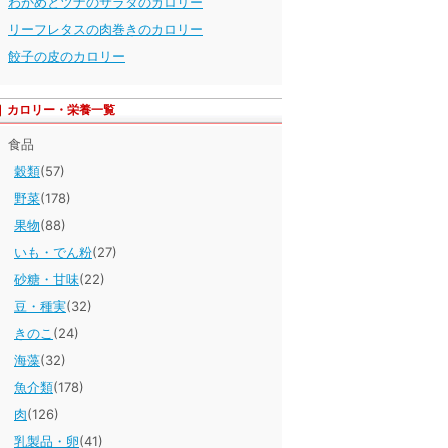
わかめとツナのサラダのカロリー
リーフレタスの肉巻きのカロリー
餃子の皮のカロリー
カロリー・栄養一覧
食品
穀類
(57)
野菜
(178)
果物
(88)
いも・でん粉
(27)
砂糖・甘味
(22)
豆・種実
(32)
きのこ
(24)
海藻
(32)
魚介類
(178)
肉
(126)
乳製品・卵
(41)