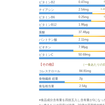
0.47mg
ビタミンB2
2.54mg
ナイアシン
0.25mg
ビタミンB6
1.86μg
ビタミンB12
37.48μg
葉酸
2.11mg
パントテン酸
7.98μg
ビオチン
50.69mg
ビタミンC
【その他】
（一食あたりの
84.81
mg
コレステロール
2
g
食物繊維 総量
2.54
g
食塩相当量
※食品成分含有量を四捨五入し含有量が0になっ
※一食あたりの目安は18歳～29歳の平常時女性5