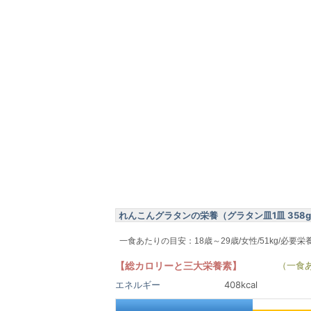
れんこんグラタンの栄養（グラタン皿1皿 358
一食あたりの目安：18歳～29歳/女性/51kg/必要栄
【総カロリーと三大栄養素】
（一食
エネルギー
408kcal