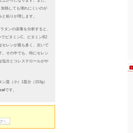
仕上がりになります。また、
、加熱しても壊れにくいのが
みと粘りが増します。
んグラタンの栄養を分析すると、
いでビタミンC、ビタミンB2
はセレンが最も多く、次いで
す。その中でも、特にセレン
は塩分とコレステロールがや
ン皿（小）1皿分（153g）
cal
です。