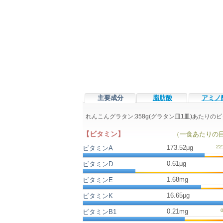
主要成分
脂肪酸
アミノ
れんこんグラタン:358g(グラタン皿1皿)あたり
【ビタミン】
（一食あたりの
173.52μg
ビタミンA
0.61μg
ビタミンD
1.68mg
ビタミンE
16.65μg
ビタミンK
0.21mg
ビタミンB1