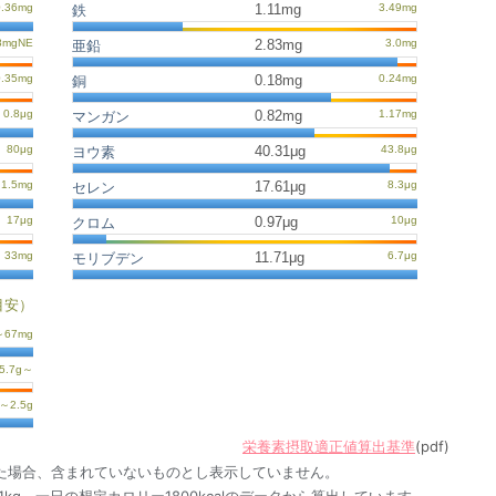
1.11mg
鉄
2.83mg
亜鉛
0.18mg
銅
0.82mg
マンガン
40.31μg
ヨウ素
17.61μg
セレン
0.97μg
クロム
11.71μg
モリブデン
目安）
栄養素摂取適正値算出基準
(pdf)
た場合、含まれていないものとし表示していません。
1kg、一日の想定カロリー1800kcalのデータから算出しています。