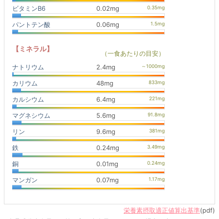
ビタミンB6
0.02mg
パントテン酸
0.06mg
【ミネラル】
（一食あたりの目安）
ナトリウム
2.4mg
カリウム
48mg
カルシウム
6.4mg
マグネシウム
5.6mg
リン
9.6mg
鉄
0.24mg
銅
0.01mg
マンガン
0.07mg
栄養素摂取適正値算出基準
(pdf)