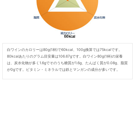
白ワインのカロリーは80g(1杯)で60kcal、100g換算では75kcalです。
80kcalあたりのグラム目安量は106.67gです。白ワイン80g(1杯)の栄養
は、炭水化物が多く1.6gでそのうち糖質が1.6g、たんぱく質が0.08g、脂質
が0gです。ビタミン・ミネラルでは鉄とマンガンの成分が多いです。