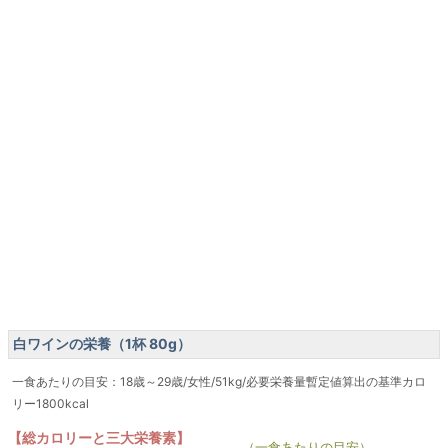
白ワインの栄養（1杯 80g）
一食あたりの目安：18歳～29歳/女性/51kg/必要栄養量暫定値算出の基準カロ
リー1800kcal
【総カロリーと三大栄養素】
（一食あたりの目安）