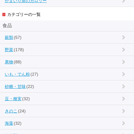
かまいり茶のカロリー
カテゴリーの一覧
食品
穀類
(57)
野菜
(178)
果物
(88)
いも・でん粉
(27)
砂糖・甘味
(22)
豆・種実
(32)
きのこ
(24)
海藻
(32)