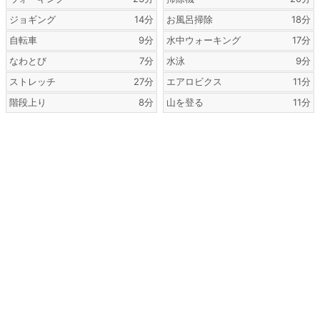
ジョギング
14分
お風呂掃除
18分
自転車
9分
水中ウォーキング
17分
なわとび
7分
水泳
9分
ストレッチ
27分
エアロビクス
11分
階段上り
8分
山を登る
11分