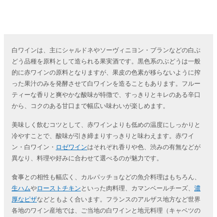
白ワインは、主にシャルドネやソーヴィニヨン・ブランなどの白ぶ
どう品種を原料として造られる果実酒です。黒色系のぶどうは一般
的に赤ワインの原料となりますが、果皮の色素が移らないように搾
った果汁のみを発酵させて白ワインを造ることもあります。フルー
ティーな香りと爽やかな酸味が特徴で、すっきりとキレのある辛口
から、コクのある甘口まで幅広い味わいが楽しめます。
美味しく飲むコツとして、赤ワインよりも低めの温度にしっかりと
冷やすことで、酸味が引き締まりすっきりと味わえます。赤ワイ
ン・白ワイン・
ロゼワイン
はそれぞれ香りや色、渋みの有無などが
異なり、料理や好みに合わせて選べるのが魅力です。
食事との相性も幅広く、カルパッチョなどの魚介料理はもちろん、
生ハム
や
ローストチキン
といった肉料理、カマンベールチーズ、
濃
厚なピザ
などともよく合います。フランスのアルザス地方など世界
各地のワイン産地では、ご当地の白ワインと地元料理（キャベツの