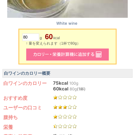
White wine
60
g
kcal
↑ 量を変えられます（1杯で80g）
白ワインのカロリー概要
白ワインのカロリー
75kcal
100g
60kcal
80g
(1杯)
おすすめ度
ユーザーの口コミ
腹持ち
栄養