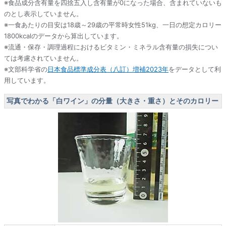
※食品成分含有量を四捨五入し含有量が0になった場合、含まれていないも
のとし表示していません。
※一食あたりの目安は18歳～29歳の平常時女性51kg、一日の想定カロリー
1800kcalのデータから算出しています。
※流通・保存・調理過程におけるビタミン・ミネラル含有量の損失につい
ては考慮されていません。
※文部科学省の
日本食品標準成分表（八訂）増補2023年
をデータとして利
用しています。
写真でわかる「白ワイン」の分量（大きさ・重さ）とそのカロリー