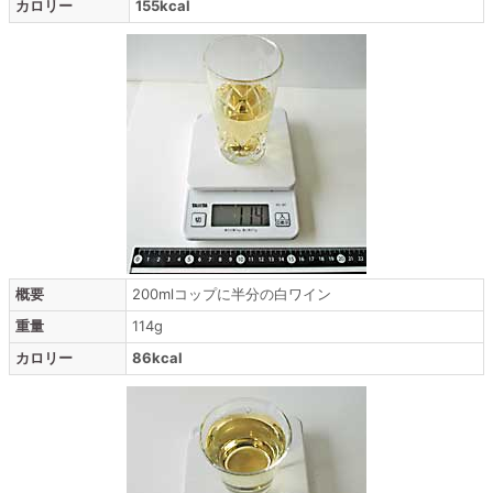
カロリー
155kcal
概要
200mlコップに半分の白ワイン
重量
114g
カロリー
86kcal