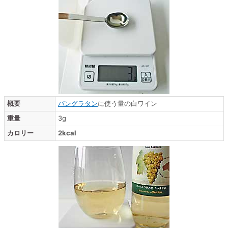
概要
パングラタン
に使う量の白ワイン
重量
3g
カロリー
2kcal