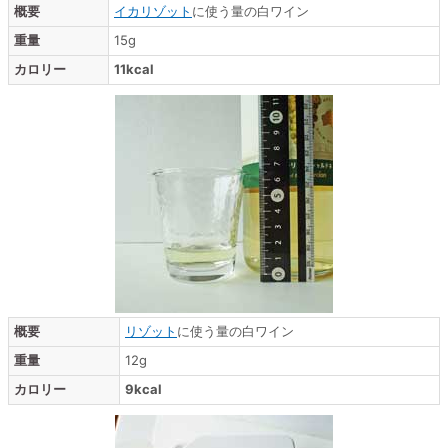
概要
イカリゾット
に使う量の白ワイン
重量
15g
カロリー
11kcal
概要
リゾット
に使う量の白ワイン
重量
12g
カロリー
9kcal