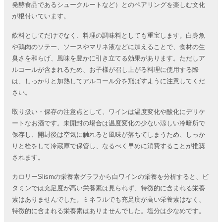
発酵食品であるシュークルートなど）とのペアリングを楽しむ文化
が根付いています。
飲料としてだけでなく、料理の調味料としても重宝します。白身魚
や鶏肉のソテー、ソースやマリネ液などに加えることで、食材の生
臭さを和らげ、風味を豊かに引き立てる効果があります。ただしア
ルコールが含まれるため、お子様が召し上がる料理に使用する際
は、しっかりと加熱してアルコール分を飛ばすように注意してくだ
さい。
取り扱い・保存の注意点として、ワインは温度変化や酸化にデリケ
ートなお酒です。未開封の場合は温度変化の少ない涼しい冷暗所で
保存し、開封後は空気に触れると風味が落ちてしまうため、しっか
りと栓をして冷蔵庫で保管し、なるべく早めに消費することが推奨
されます。
カロリーSlismの栄養素グラフから白ワインの栄養を分析すると、ビ
タミンでは充足度が高い栄養素は見られず、特徴的に含まれる栄養
素はありませんでした。ミネラルでも充足度が高い栄養素はなく、
特徴的に含まれる栄養素はありませんでした。塩分は少なめです。