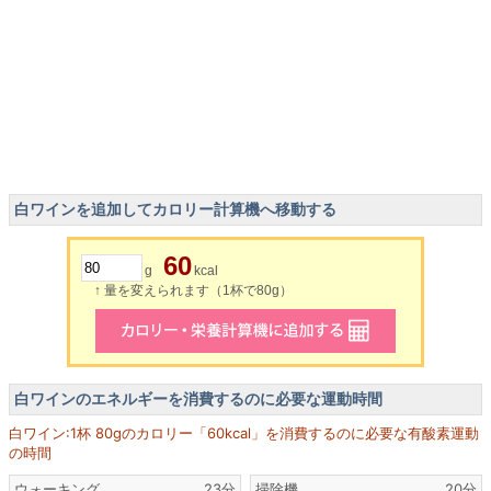
白ワインを追加してカロリー計算機へ移動する
60
g
kcal
↑ 量を変えられます（1杯で80g）
白ワインのエネルギーを消費するのに必要な運動時間
白ワイン:1杯 80gのカロリー「60kcal」を消費するのに必要な有酸素運動
の時間
ウォーキング
23分
掃除機
20分