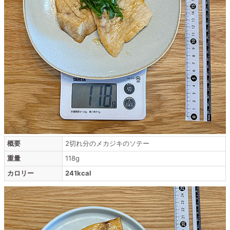
概要
2切れ分のメカジキのソテー
重量
118g
カロリー
241kcal