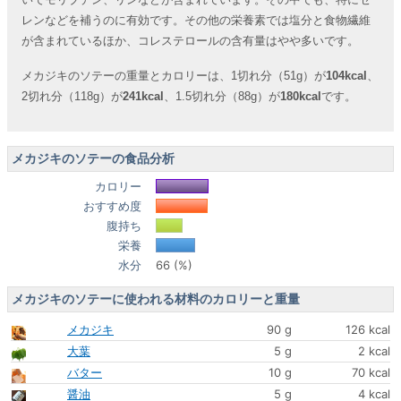
レンなどを補うのに有効です。その他の栄養素では塩分と食物繊維
が含まれているほか、コレステロールの含有量はやや多いです。
メカジキのソテーの重量とカロリーは、1切れ分（51g）が
104kcal
、
2切れ分（118g）が
241kcal
、1.5切れ分（88g）が
180kcal
です。
メカジキのソテーの食品分析
カロリー
おすすめ度
腹持ち
栄養
水分
66 (%)
メカジキのソテーに使われる材料のカロリーと重量
メカジキ
90 g
126 kcal
大葉
5 g
2 kcal
バター
10 g
70 kcal
醤油
5 g
4 kcal