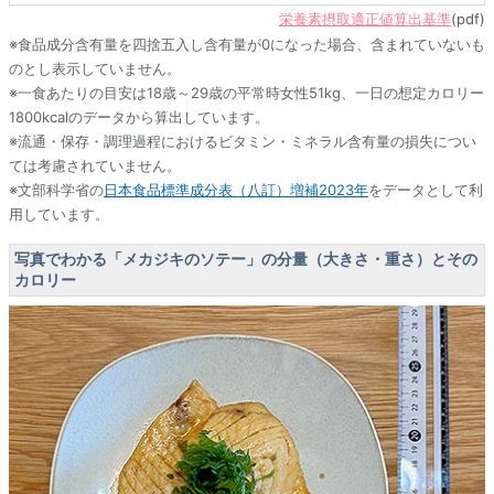
栄養素摂取適正値算出基準
(pdf)
※食品成分含有量を四捨五入し含有量が0になった場合、含まれていないも
のとし表示していません。
※一食あたりの目安は18歳～29歳の平常時女性51kg、一日の想定カロリー
1800kcalのデータから算出しています。
※流通・保存・調理過程におけるビタミン・ミネラル含有量の損失につい
ては考慮されていません。
※文部科学省の
日本食品標準成分表（八訂）増補2023年
をデータとして利
用しています。
写真でわかる「メカジキのソテー」の分量（大きさ・重さ）とその
カロリー