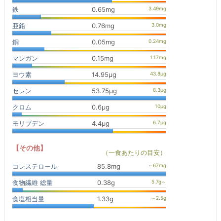
鉄
0.65mg
亜鉛
0.76mg
銅
0.05mg
マンガン
0.15mg
ヨウ素
14.95μg
セレン
53.75μg
クロム
0.6μg
モリブデン
4.4μg
【その他】
（一食あたりの目安）
コレステロール
85.8mg
食物繊維 総量
0.38g
食塩相当量
1.33g