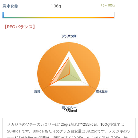
炭水化物
1.36g
【PFCバランス】
メカジキのソテーのカロリーは125g(2切れ)で255kcal、100g換算では
204kcalです。80kcalあたりのグラム目安量は39.22gです。メカジキのソ
テー125g(2切れ)の栄養は、脂質が多く19.95g、たんぱく質が17.95g、炭