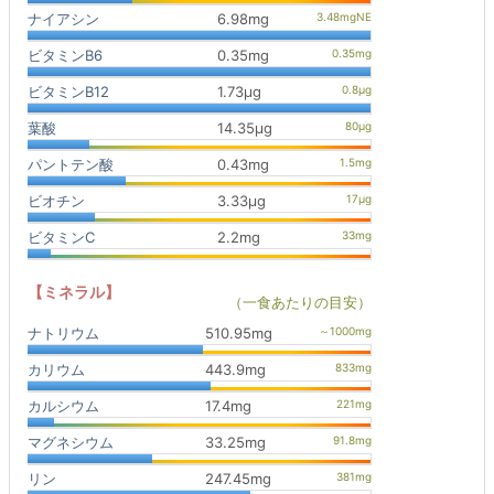
ナイアシン
6.98mg
ビタミンB6
0.35mg
ビタミンB12
1.73μg
葉酸
14.35μg
パントテン酸
0.43mg
ビオチン
3.33μg
ビタミンC
2.2mg
【ミネラル】
（一食あたりの目安）
ナトリウム
510.95mg
カリウム
443.9mg
カルシウム
17.4mg
マグネシウム
33.25mg
リン
247.45mg