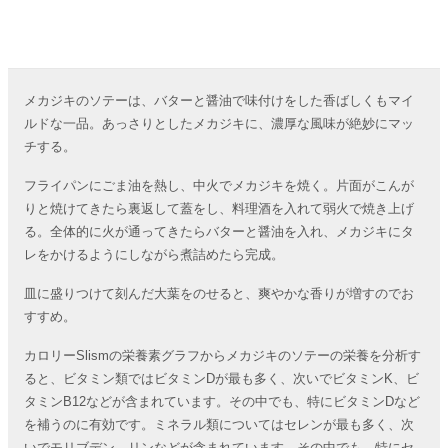
メカジキのソテーは、バターと醤油で味付けをした香ばしくもマイ
ルドな一品。あっさりとしたメカジキに、濃厚な風味が絶妙にマッ
チする。
フライパンにごま油を熱し、中火でメカジキを焼く。片面がこんが
りと焼けてきたら裏返して蓋をし、料理酒を入れて弱火で焼き上げ
る。全体的に火が通ってきたらバターと醤油を入れ、メカジキにタ
レをかけるようにしながら煮詰めたら完成。
皿に盛りつけて刻んだ大葉をのせると、爽やかな香りが増すのでお
すすめ。
カロリーSlismの栄養素グラフからメカジキのソテーの栄養を分析す
ると、ビタミン類ではビタミンDが最も多く、次いでビタミンK、ビ
タミンB12などが含まれています。その中でも、特にビタミンDなど
を補うのに有効です。ミネラル類についてはセレンが最も多く、次
いでモリブデン、リンなどが含まれています。その中でも、特にセ