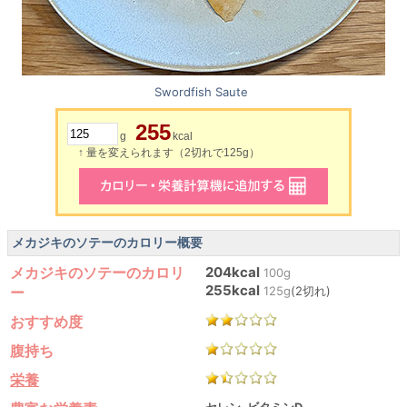
Swordfish Saute
255
g
kcal
↑ 量を変えられます（2切れで125g）
メカジキのソテーのカロリー概要
メカジキのソテーのカロリ
204kcal
100g
255kcal
ー
125g
(2切れ)
おすすめ度
腹持ち
栄養