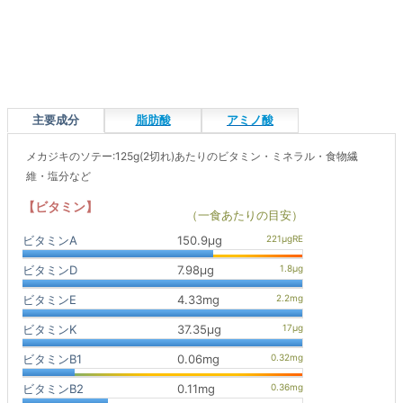
主要成分
脂肪酸
アミノ酸
メカジキのソテー:125g(2切れ)あたりのビタミン・ミネラル・食物繊
維・塩分など
【ビタミン】
（一食あたりの目安）
ビタミンA
150.9μg
ビタミンD
7.98μg
ビタミンE
4.33mg
ビタミンK
37.35μg
ビタミンB1
0.06mg
ビタミンB2
0.11mg