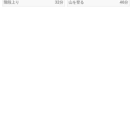
階段上り
32分
山を登る
46分