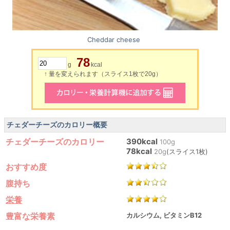
Cheddar cheese
78
g
kcal
↑ 量を変えられます（スライス1枚で20g）
チェダーチーズのカロリー概要
チェダーチーズのカロリー
390kcal
100g
78kcal
20g
(スライス1枚)
おすすめ度
腹持ち
栄養
豊富な栄養素
カルシウム, ビタミンB12