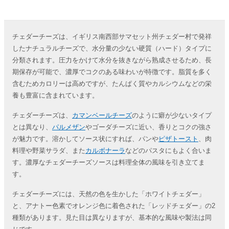
チェダーチーズは、イギリス南西部サマセット州チェダー村で発祥
したナチュラルチーズで、水分量の少ない硬質（ハード）タイプに
分類されます。圧力をかけて水分を抜きながら熟成させるため、長
期保存が可能で、濃厚でコクのある味わいが特徴です。脂質を多く
含むためカロリーは高めですが、たんぱく質やカルシウムなどの栄
養も豊富に含まれています。
チェダーチーズは、
カマンベールチーズ
のように癖が少ないタイプ
とは異なり、
パルメザン
やゴーダチーズに近い、香りとコクの強さ
が魅力です。溶かしてソース状にすれば、パンや
ピザトースト
、肉
料理や野菜サラダ、また
カルボナーラ
などのパスタにもよく合いま
す。濃厚なチェダーチーズソースは料理全体の風味を引き立てま
す。
チェダーチーズには、天然の色を生かした「ホワイトチェダー」
と、アナトー色素でオレンジ色に着色された「レッドチェダー」の2
種類があります。見た目は異なりますが、基本的な風味や製法は同