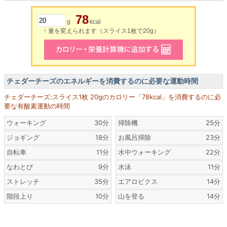
78
g
kcal
↑ 量を変えられます（スライス1枚で20g）
チェダーチーズのエネルギーを消費するのに必要な運動時間
チェダーチーズ:スライス1枚 20gのカロリー「78kcal」を消費するのに必
要な有酸素運動の時間
ウォーキング
30分
掃除機
25分
ジョギング
18分
お風呂掃除
23分
自転車
11分
水中ウォーキング
22分
なわとび
9分
水泳
11分
ストレッチ
35分
エアロビクス
14分
階段上り
10分
山を登る
14分