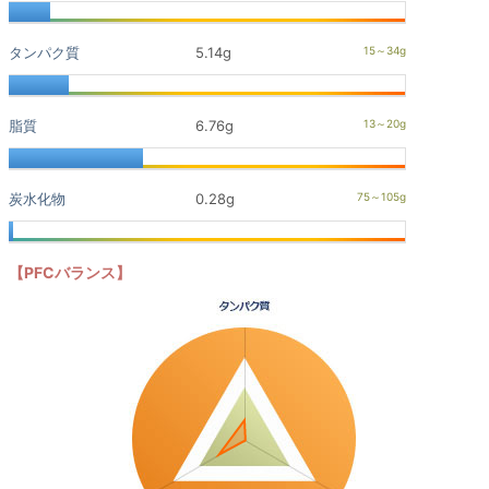
タンパク質
5.14g
脂質
6.76g
炭水化物
0.28g
【PFCバランス】