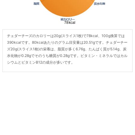
チェダーチーズのカロリーは20g(スライス1枚)で78kcal、100g換算では
390kcalです。80kcalあたりのグラム目安量は20.51gです。チェダーチー
ズ20g(スライス1枚)の栄養は、脂質が多く6.76g、たんぱく質が5.14g、炭
水化物が0.28gでそのうち糖質が0.28gです。ビタミン・ミネラルではカル
シウムとビタミンB12の成分が多いです。