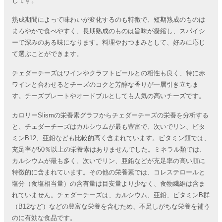
じです。
熟成期間によって味わいが変化するのも特徴で、短期熟成のものは
まろやかで食べやすく、長期熟成のものは旨味が凝縮し、スパイシ
ーで深みのある味になります。料理やおつまみとして、好みに応じ
て選ぶことができます。
チェダーチーズはワインやクラフトビールとの相性も良く、特に赤
ワインと合わせるとチーズのコクと芳醇な香りが一層引き立ちま
す。チーズプレートやオードブルとしても人気の高いチーズです。
カロリーSlismの栄養素グラフからチェダーチーズの栄養を分析する
と、チェダーチーズはカルシウムが最も豊富で、次いでリン、ビタ
ミンB12、亜鉛なども比較的高く含まれています。ビタミン類では、
充足率が50％以上の栄養素はありませんでした。ミネラル類では、
カルシウムが最も多く、次いでリン、亜鉛などが充足率の高い順に
特徴的に含まれています。その他の栄養素では、コレステロールと
塩分（食塩相当量）の含有量は目安量より少なく、食物繊維は含ま
れていません。チェダーチーズは、カルシウム、亜鉛、ビタミンB群
（B12など）などの豊富な栄養を含むため、不足しがちな栄養を補う
のに有効な食品です。