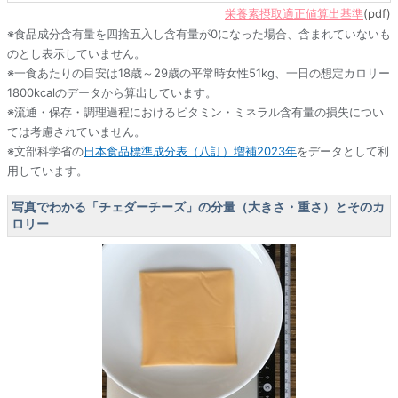
栄養素摂取適正値算出基準
(pdf)
※食品成分含有量を四捨五入し含有量が0になった場合、含まれていないも
のとし表示していません。
※一食あたりの目安は18歳～29歳の平常時女性51kg、一日の想定カロリー
1800kcalのデータから算出しています。
※流通・保存・調理過程におけるビタミン・ミネラル含有量の損失につい
ては考慮されていません。
※文部科学省の
日本食品標準成分表（八訂）増補2023年
をデータとして利
用しています。
写真でわかる「チェダーチーズ」の分量（大きさ・重さ）とそのカ
ロリー