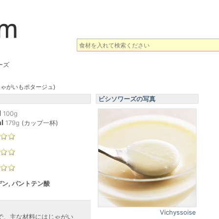
ーズ
じゃがいもポタージュ)
ビシソワーズの写真
l
100g
l
179
g
(
カップ一杯
)
ン, パントテン酸
Vichyssoise
で、主な材料にはじゃがい