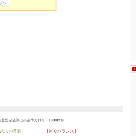
養量暫定値算出の基準カロリー1800kcal
あたりの目安）
【PFCバランス】