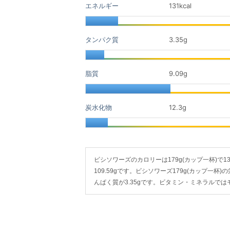
エネルギー
131kcal
タンパク質
3.35
g
脂質
9.09
g
炭水化物
12.3
g
ビシソワーズのカロリーは179g(カップ一杯)で131k
109.59gです。ビシソワーズ179g(カップ一杯)
んぱく質が3.35gです。ビタミン・ミネラルで