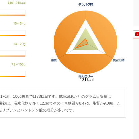
cal、100g換算では73kcalです。80kcalあたりのグラム目安量は
の栄養は、炭水化物が多く12.3gでそのうち糖質が8.47g、脂質が9.09g、た
はモリブデンとパントテン酸の成分が多いです。