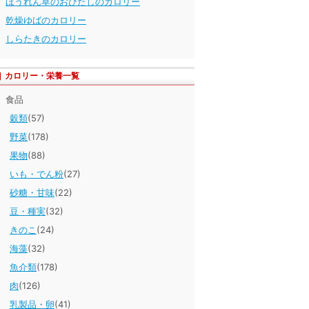
ほうれん草のおひたしのカロリー
乾燥ゆばのカロリー
しらたきのカロリー
カロリー・栄養一覧
食品
穀類
(57)
野菜
(178)
果物
(88)
いも・でん粉
(27)
砂糖・甘味
(22)
豆・種実
(32)
きのこ
(24)
海藻
(32)
魚介類
(178)
肉
(126)
乳製品・卵
(41)