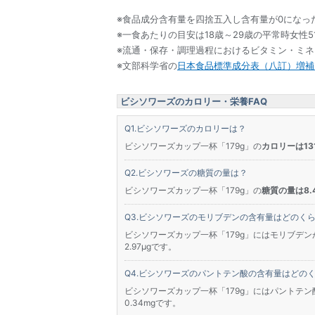
※食品成分含有量を四捨五入し含有量が0になっ
※一食あたりの目安は18歳～29歳の平常時女性5
※流通・保存・調理過程におけるビタミン・ミ
※文部科学省の
日本食品標準成分表（八訂）増補2
ビシソワーズのカロリー・栄養FAQ
ビシソワーズのカロリーは？
ビシソワーズカップ一杯「179g」の
カロリーは131
ビシソワーズの糖質の量は？
ビシソワーズカップ一杯「179g」の
糖質の量は8.4
ビシソワーズのモリブデンの含有量はどのく
ビシソワーズカップ一杯「179g」にはモリブデンが
2.97μgです。
ビシソワーズのパントテン酸の含有量はどの
ビシソワーズカップ一杯「179g」にはパントテン酸
0.34mgです。