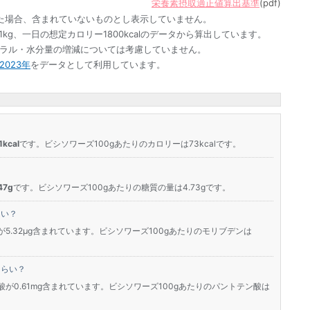
栄養素摂取適正値算出基準
(pdf)
た場合、含まれていないものとし表示していません。
1kg、一日の想定カロリー1800kcalのデータから算出しています。
ネラル・水分量の増減については考慮していません。
023年
をデータとして利用しています。
kcal
です。ビシソワーズ100gあたりのカロリーは73kcalです。
7g
です。ビシソワーズ100gあたりの糖質の量は4.73gです。
らい？
5.32μg含まれています。ビシソワーズ100gあたりのモリブデンは
くらい？
が0.61mg含まれています。ビシソワーズ100gあたりのパントテン酸は