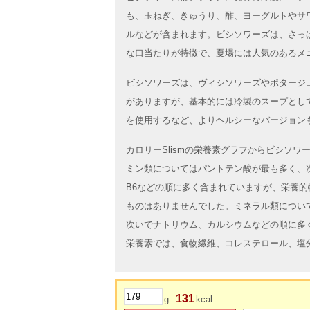
も、玉ねぎ、きゅうり、酢、ヨーグルトやサ
ルなどが含まれます。ビシソワーズは、さっ
な口当たりが特徴で、夏場には人気のあるメ
ビシソワーズは、ヴィシソワーズやポタージ
がありますが、基本的には冷製のスープとし
を使用するなど、よりヘルシーなバージョン
カロリーSlismの栄養素グラフからビシソ
ミン類についてはパントテン酸が最も多く、
B6などの順に多く含まれていますが、栄養
ものはありませんでした。ミネラル類につい
次いでナトリウム、カルシウムなどの順に多
栄養素では、食物繊維、コレステロール、塩
131
g
kcal