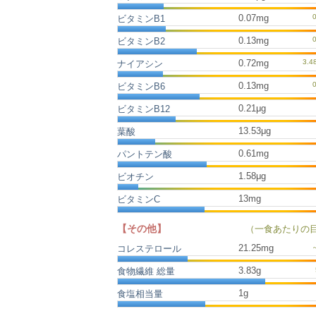
0.07mg
ビタミンB1
0.13mg
ビタミンB2
0.72mg
ナイアシン
0.13mg
ビタミンB6
0.21μg
ビタミンB12
13.53μg
葉酸
0.61mg
パントテン酸
1.58μg
ビオチン
13mg
ビタミンC
【その他】
（一食あたりの
21.25
mg
コレステロール
3.83
g
食物繊維 総量
1
g
食塩相当量