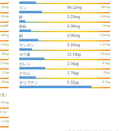
94.12mg
リン
0.23mg
鉄
0.39mg
亜鉛
0.05mg
銅
0.16mg
マンガン
12.14μg
ヨウ素
2.34μg
セレン
1.79μg
クロム
5.32μg
モリブデン
目安）