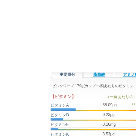
主要成分
脂肪酸
アミノ
ビシソワーズ:179g(カップ一杯)あたりのビタミ
【ビタミン】
（一食あたりの
58.09μg
ビタミンA
0.23μg
ビタミンD
0.16mg
ビタミンE
3.53μg
ビタミンK