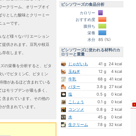
ビシソワーズの食品分析
ワークリーム、オリーブオイ
カロリー
ぱりとした酸味とクリーミー
おすすめ度
ニューです。
腹持ち
栄養
ュなど様々なバリエーション
水分
85 (%)
て提供されます。豆乳や枝豆
ビシソワーズに使われる材料のカ
も存在します。
ロリーと重量
じゃがいも
41 g
24 kcal
ワーズの栄養を分析すると、ビタ
玉ねぎ
12 g
4 kcal
次いでビタミンC、ビタミン
牛乳
68 g
41 kcal
的特徴があるほど含まれている
バター
3.8 g
27 kcal
てはモリブデンが最も多く、
塩
0.5 g
0 kcal
く含まれています。その他の
こしょう
0.1 g
0 kcal
分が含まれています。
コンソメ
0.8 g
2 kcal
水
45 g
0 kcal
生クリーム
7.8 g
32 kcal