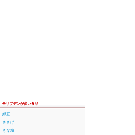
モリブデンが多い食品
緑豆
ささげ
きな粉