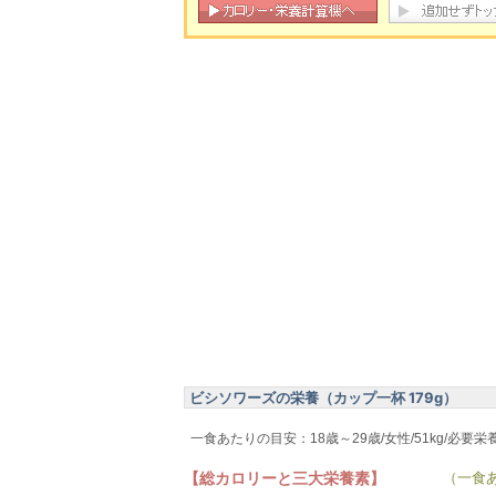
ビシソワーズの栄養（カップ一杯 179g）
一食あたりの目安：18歳～29歳/女性/51kg/必要栄
【総カロリーと三大栄養素】
（一食