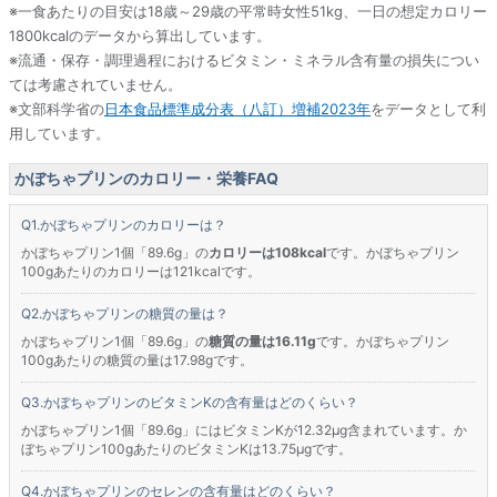
※一食あたりの目安は18歳～29歳の平常時女性51kg、一日の想定カロリー
1800kcalのデータから算出しています。
※流通・保存・調理過程におけるビタミン・ミネラル含有量の損失につい
ては考慮されていません。
※文部科学省の
日本食品標準成分表（八訂）増補2023年
をデータとして利
用しています。
かぼちゃプリンのカロリー・栄養FAQ
かぼちゃプリンのカロリーは？
かぼちゃプリン1個「89.6g」の
カロリーは108kcal
です。かぼちゃプリン
100gあたりのカロリーは121kcalです。
かぼちゃプリンの糖質の量は？
かぼちゃプリン1個「89.6g」の
糖質の量は16.11g
です。かぼちゃプリン
100gあたりの糖質の量は17.98gです。
かぼちゃプリンのビタミンKの含有量はどのくらい？
かぼちゃプリン1個「89.6g」にはビタミンKが12.32μg含まれています。か
ぼちゃプリン100gあたりのビタミンKは13.75μgです。
かぼちゃプリンのセレンの含有量はどのくらい？