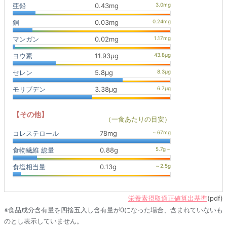
亜鉛
0.43mg
銅
0.03mg
マンガン
0.02mg
ヨウ素
11.93μg
セレン
5.8μg
モリブデン
3.38μg
【その他】
（一食あたりの目安）
コレステロール
78mg
食物繊維 総量
0.88g
食塩相当量
0.13g
栄養素摂取適正値算出基準
(pdf)
※食品成分含有量を四捨五入し含有量が0になった場合、含まれていないも
のとし表示していません。