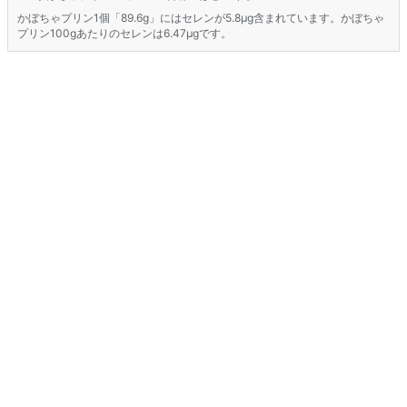
かぼちゃプリン1個「89.6g」にはセレンが5.8μg含まれています。かぼちゃ
プリン100gあたりのセレンは6.47μgです。