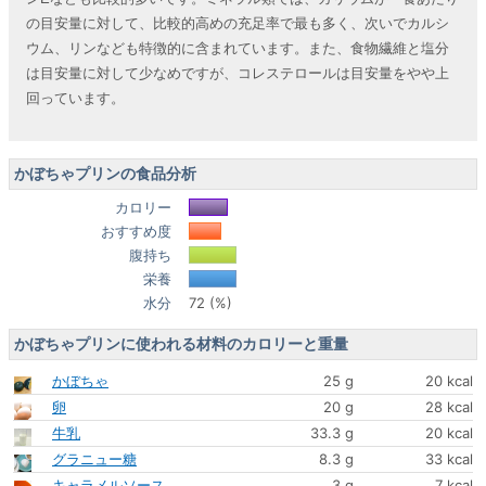
の目安量に対して、比較的高めの充足率で最も多く、次いでカルシ
ウム、リンなども特徴的に含まれています。また、食物繊維と塩分
は目安量に対して少なめですが、コレステロールは目安量をやや上
回っています。
かぼちゃプリンの食品分析
カロリー
おすすめ度
腹持ち
栄養
水分
72 (%)
かぼちゃプリンに使われる材料のカロリーと重量
かぼちゃ
25 g
20 kcal
卵
20 g
28 kcal
牛乳
33.3 g
20 kcal
グラニュー糖
8.3 g
33 kcal
キャラメルソース
3 g
7 kcal