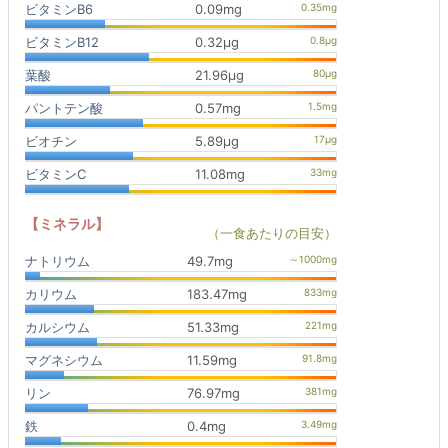
ビタミンB6
0.09mg
ビタミンB12
0.32μg
葉酸
21.96μg
パントテン酸
0.57mg
ビオチン
5.89μg
ビタミンC
11.08mg
【ミネラル】
（一食あたりの目安）
ナトリウム
49.7mg
カリウム
183.47mg
カルシウム
51.33mg
マグネシウム
11.59mg
リン
76.97mg
鉄
0.4mg