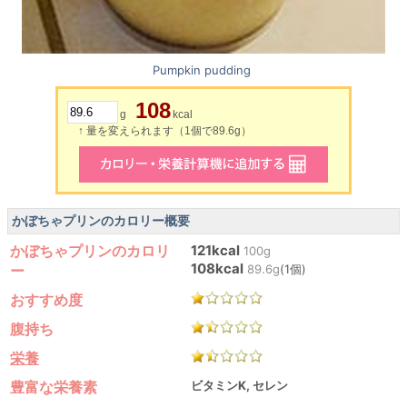
Pumpkin pudding
108
g
kcal
↑ 量を変えられます（1個で89.6g）
かぼちゃプリンのカロリー概要
かぼちゃプリンのカロリ
121kcal
100g
108kcal
ー
89.6g
(1個)
おすすめ度
腹持ち
栄養
豊富な栄養素
ビタミンK, セレン