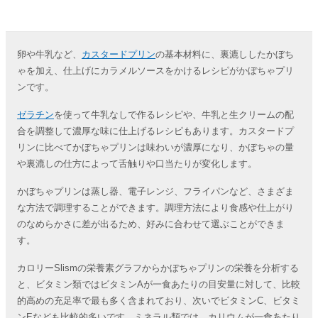
卵や牛乳など、
カスタードプリン
の基本材料に、裏漉ししたかぼち
ゃを加え、仕上げにカラメルソースをかけるレシピがかぼちゃプリ
ンです。
ゼラチン
を使って牛乳なしで作るレシピや、牛乳と生クリームの配
合を調整して濃厚な味に仕上げるレシピもあります。カスタードプ
リンに比べてかぼちゃプリンは味わいが濃厚になり、かぼちゃの量
や裏漉しの仕方によって舌触りや口当たりが変化します。
かぼちゃプリンは蒸し器、電子レンジ、フライパンなど、さまざま
な方法で調理することができます。調理方法により食感や仕上がり
のなめらかさに差が出るため、好みに合わせて選ぶことができま
す。
カロリーSlismの栄養素グラフからかぼちゃプリンの栄養を分析する
と、ビタミン類ではビタミンAが一食あたりの目安量に対して、比較
的高めの充足率で最も多く含まれており、次いでビタミンC、ビタミ
ンEなども比較的多いです。ミネラル類では、カリウムが一食あたり