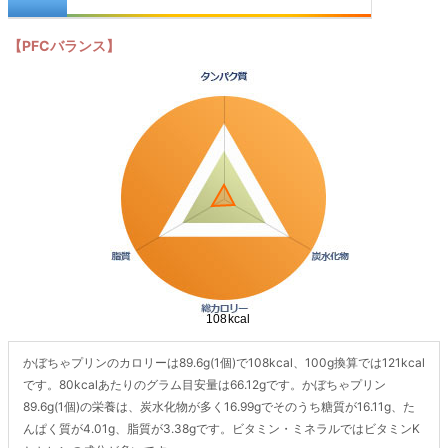
【PFCバランス】
かぼちゃプリンのカロリーは89.6g(1個)で108kcal、100g換算では121kcal
です。80kcalあたりのグラム目安量は66.12gです。かぼちゃプリン
89.6g(1個)の栄養は、炭水化物が多く16.99gでそのうち糖質が16.11g、た
んぱく質が4.01g、脂質が3.38gです。ビタミン・ミネラルではビタミンK