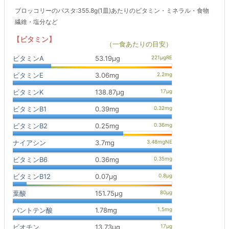
ブロッコリーのパスタ:355.8g(1皿)あたりのビタミン・ミネラル・食物
繊維・塩分など
【ビタミン】
（一食あたりの目安）
ビタミンA
53.19μg
ビタミンE
3.06mg
ビタミンK
138.87μg
ビタミンB1
0.39mg
ビタミンB2
0.25mg
ナイアシン
3.7mg
ビタミンB6
0.36mg
ビタミンB12
0.07μg
葉酸
151.75μg
パントテン酸
1.78mg
ビオチン
13.73μg