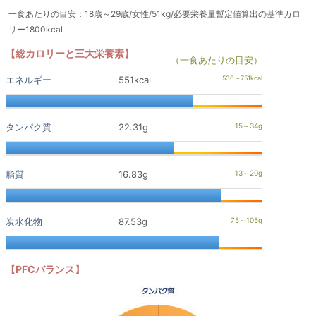
一食あたりの目安：18歳～29歳/女性/51kg/必要栄養量暫定値算出の基準カロ
リー1800kcal
【総カロリーと三大栄養素】
（一食あたりの目安）
エネルギー
551kcal
タンパク質
22.31g
脂質
16.83g
炭水化物
87.53g
【PFCバランス】