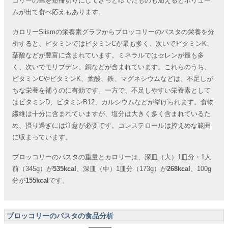
コリーの茎を短冊切りにしてさっとゆでたものも加えるとボリュー
ムが出て食べ応えもあります。
カロリーSlismの栄養素グラフからブロッコリーのパスタの栄養を分
析すると、ビタミンではビタミンCが最も多く、次いでビタミンK、
葉酸などが豊富に含まれています。ミネラルではセレンが最も多
く、次いでモリブデン、銅などが含まれています。これらのうち、
ビタミンCやビタミンK、葉酸、鉄、マグネシウムなどは、不足しが
ちな栄養を補うのに有効です。一方で、不足しやすい栄養素として
はビタミンD、ビタミンB12、カルシウムなどが挙げられます。食物
繊維は十分に含まれていますが、塩分は大きく多く含まれているた
め、摂り過ぎには注意が必要です。コレステロールは控えめな範囲
に収まっています。
ブロッコリーのパスタの重量とカロリーは、深皿（大）1皿分・1人
前（345g）が
535kcal
、深皿（中）1皿分（173g）が
268kcal
、100g
分が
155kcal
です。
ブロッコリーのパスタの食品分析