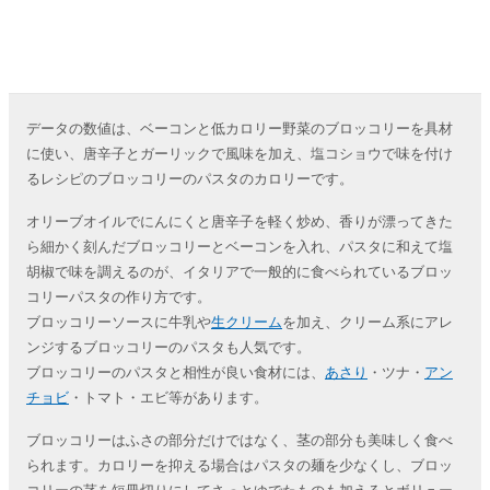
データの数値は、ベーコンと低カロリー野菜のブロッコリーを具材
に使い、唐辛子とガーリックで風味を加え、塩コショウで味を付け
るレシピのブロッコリーのパスタのカロリーです。
オリーブオイルでにんにくと唐辛子を軽く炒め、香りが漂ってきた
ら細かく刻んだブロッコリーとベーコンを入れ、パスタに和えて塩
胡椒で味を調えるのが、イタリアで一般的に食べられているブロッ
コリーパスタの作り方です。
ブロッコリーソースに牛乳や
生クリーム
を加え、クリーム系にアレ
ンジするブロッコリーのパスタも人気です。
ブロッコリーのパスタと相性が良い食材には、
あさり
・ツナ・
アン
チョビ
・トマト・エビ等があります。
ブロッコリーはふさの部分だけではなく、茎の部分も美味しく食べ
られます。カロリーを抑える場合はパスタの麺を少なくし、ブロッ