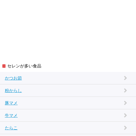
セレンが多い食品
かつお節
粉からし
豚マメ
牛マメ
たらこ