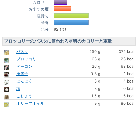
カロリー
おすすめ度
腹持ち
栄養
水分
62 (%)
ブロッコリーのパスタに使われる材料のカロリーと重量
パスタ
250 g
375 kcal
ブロッコリー
63 g
23 kcal
ベーコン
26 g
63 kcal
唐辛子
0.3 g
1 kcal
にんにく
3 g
4 kcal
塩
3 g
0 kcal
こしょう
1.5 g
6 kcal
オリーブオイル
9 g
80 kcal