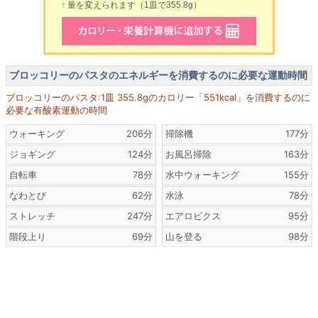
↑ 量を変えられます（1皿で355.8g）
ブロッコリーのパスタのエネルギーを消費するのに必要な運動時間
ブロッコリーのパスタ:1皿 355.8gのカロリー「551kcal」を消費するのに
必要な有酸素運動の時間
ウォーキング
206分
掃除機
177分
ジョギング
124分
お風呂掃除
163分
自転車
78分
水中ウォーキング
155分
なわとび
62分
水泳
78分
ストレッチ
247分
エアロビクス
95分
階段上り
69分
山を登る
98分