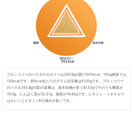
ブロッコリーのパスタのカロリーは355.8g(1皿)で551kcal、100g換算では
155kcalです。80kcalあたりのグラム目安量は51.61gです。ブロッコリー
のパスタ355.8g(1皿)の栄養は、炭水化物が多く87.53gでそのうち糖質が
76.5g、たんぱく質が22.31g、脂質が16.83gです。ビタミン・ミネラルで
はセレンとビタミンKの成分が多いです。