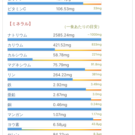
ビタミンC
106.53mg
【ミネラル】
（一食あたりの目安）
ナトリウム
2585.24mg
カリウム
421.52mg
カルシウム
58.78mg
マグネシウム
75.79mg
リン
264.22mg
鉄
2.92mg
亜鉛
2.67mg
銅
0.46mg
マンガン
1.07mg
ヨウ素
6.58μg
セレン
84.22μg