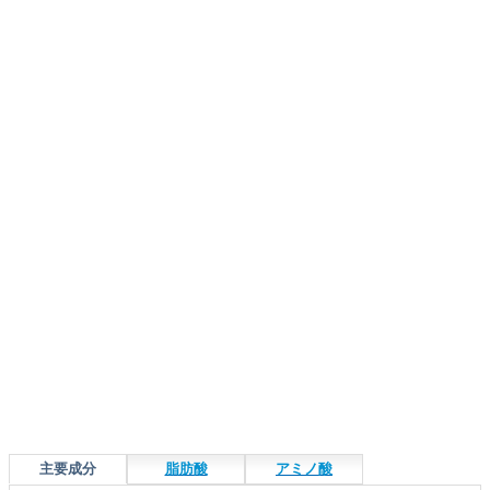
主要成分
脂肪酸
アミノ酸