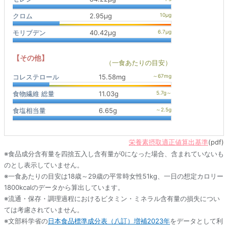
クロム
2.95μg
モリブデン
40.42μg
【その他】
（一食あたりの目安）
コレステロール
15.58mg
食物繊維 総量
11.03g
食塩相当量
6.65g
栄養素摂取適正値算出基準
(pdf)
※食品成分含有量を四捨五入し含有量が0になった場合、含まれていないも
のとし表示していません。
※一食あたりの目安は18歳～29歳の平常時女性51kg、一日の想定カロリー
1800kcalのデータから算出しています。
※流通・保存・調理過程におけるビタミン・ミネラル含有量の損失につい
ては考慮されていません。
※文部科学省の
日本食品標準成分表（八訂）増補2023年
をデータとして利