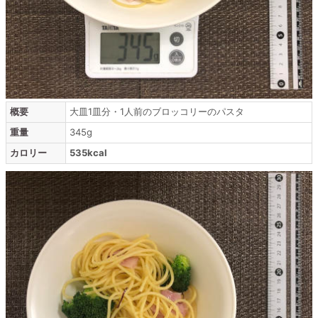
概要
大皿1皿分・1人前のブロッコリーのパスタ
重量
345g
カロリー
535kcal